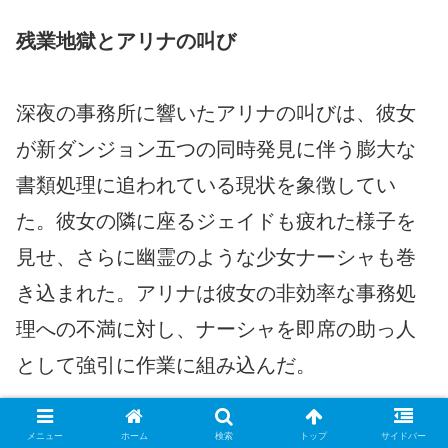
残業地獄とアリナの叫び
深夜の事務所に響いたアリナの叫びは、彼女
が新ダンジョン五つの同時発見に伴う膨大な
書類処理に追われている現状を象徴してい
た。彼女の隣に座るジェイドも疲れた様子を
見せ、さらに幽霊のような少女ナーシャも巻
き込まれた。アリナは彼女の非効率な事務処
理への不満に対し、ナーシャを即席の助っ人
として強引に作業に組み込んだ。
長期休暇の憂鬱
メニュー
ホーム
検索
トップ
サイドバー