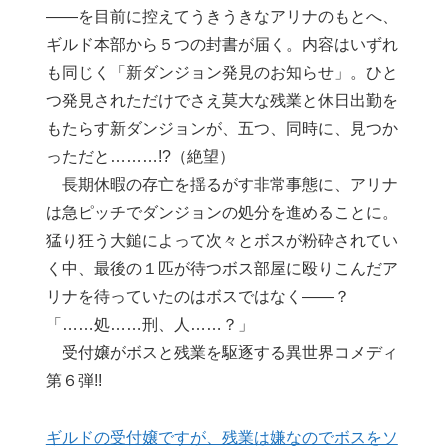
――を目前に控えてうきうきなアリナのもとへ、
ギルド本部から５つの封書が届く。内容はいずれ
も同じく「新ダンジョン発見のお知らせ」。ひと
つ発見されただけでさえ莫大な残業と休日出勤を
もたらす新ダンジョンが、五つ、同時に、見つか
っただと………!?（絶望）
長期休暇の存亡を揺るがす非常事態に、アリナ
は急ピッチでダンジョンの処分を進めることに。
猛り狂う大鎚によって次々とボスが粉砕されてい
く中、最後の１匹が待つボス部屋に殴りこんだア
リナを待っていたのはボスではなく――？
「……処……刑、人……？」
受付嬢がボスと残業を駆逐する異世界コメディ
第６弾!!
ギルドの受付嬢ですが、残業は嫌なのでボスをソ