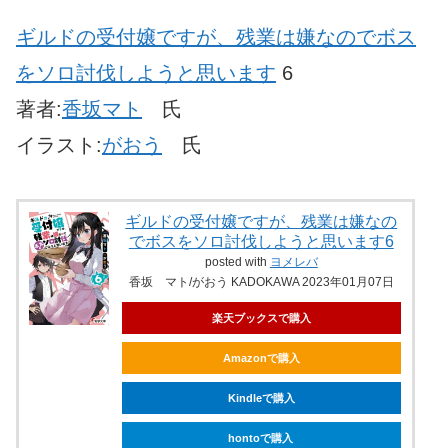
ギルドの受付嬢ですが、残業は嫌なのでボス
をソロ討伐しようと思います
6
著者:
香坂マト
氏
イラスト:
がおう
氏
ギルドの受付嬢ですが、残業は嫌なの
でボスをソロ討伐しようと思います6
posted with
ヨメレバ
香坂 マト/がおう KADOKAWA 2023年01月07日
楽天ブックスで購入
Amazonで購入
Kindleで購入
hontoで購入