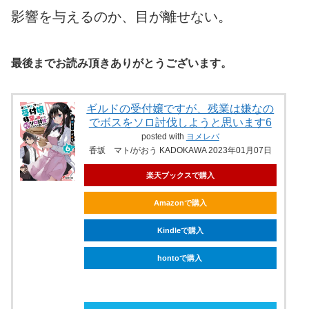
影響を与えるのか、目が離せない。
最後までお読み頂きありがとうございます。
ギルドの受付嬢ですが、残業は嫌なの
でボスをソロ討伐しようと思います6
posted with
ヨメレバ
香坂 マト/がおう KADOKAWA 2023年01月07日
楽天ブックスで購入
Amazonで購入
Kindleで購入
hontoで購入
ebookjapanで購入