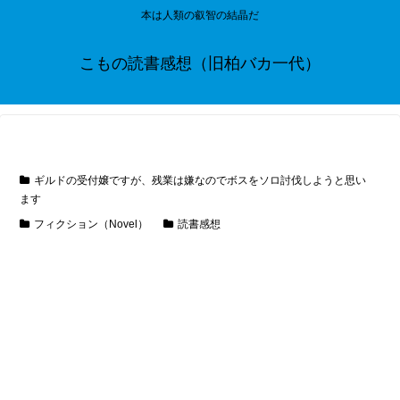
本は人類の叡智の結晶だ
こもの読書感想（旧柏バカ一代）
ギルドの受付嬢ですが、残業は嫌なのでボスをソロ討伐しようと思い
ます
フィクション（Novel）
読書感想