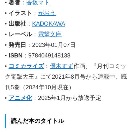
•
著者
：
香坂マト
•
イラスト
：
がおう
•
出版社
：
KADOKAWA
•
レーベル
：
電撃文庫
•
発売日
：2023年01月07日
•
ISBN
：9784049148138
•
コミカライズ
：
優木すず
作画、『月刊コミッ
ク電撃大王』にて2021年8月号から連載中、既
刊5巻（2024年10月現在）
•
アニメ化
：2025年1月から放送予定
読んだ本のタイトル