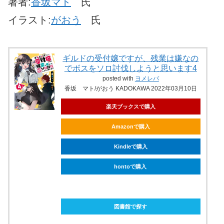
著者:
香坂マト
氏
イラスト:
がおう
氏
ギルドの受付嬢ですが、残業は嫌なの
でボスをソロ討伐しようと思います4
posted with
ヨメレバ
香坂 マト/がおう KADOKAWA 2022年03月10日
楽天ブックスで購入
Amazonで購入
Kindleで購入
hontoで購入
ebookjapanで購入
図書館で探す