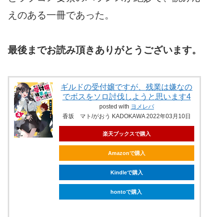
えのある一冊であった。
最後までお読み頂きありがとうございます。
ギルドの受付嬢ですが、残業は嫌なの
でボスをソロ討伐しようと思います4
posted with
ヨメレバ
香坂 マト/がおう KADOKAWA 2022年03月10日
楽天ブックスで購入
Amazonで購入
Kindleで購入
hontoで購入
ebookjapanで購入