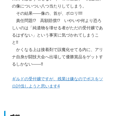
の像についつい八つ当たりしてしまう。
その結果――像の、首が、ポロリ!!!!
責任問題!? 高額賠償!? いやいや何より恐ろ
しいのは「純遺物を壊せる者がただの受付嬢であ
るはずない」という事実に気づかれてしまうこ
と!!
かくなる上は接着剤で誤魔化せてる内に、アリ
ナ自身が闘技大会へ出場して優勝賞品をゲットす
るしかない――!!
ギルドの受付嬢ですが、残業は嫌なのでボスをソ
ロ討伐しようと思います4