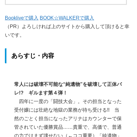
Bookliveで購入
BOOK☆WALKERで購入
（PR）よろしければ上のサイトから購入して頂けると幸
いです。
あらすじ・内容
常人には破壊不可能な“純遺物”を破壊して正体バ
レ!? ギルます第４弾！
四年に一度の「闘技大会」。その担当となった
受付嬢には壮絶な地獄の業務が待ち受ける!! 当
然のごとく担当になったアリナはカウンターで保
管されていた優勝賞品……貴重で、高価で、普通
の力ではまず壊せない（←ココ重要）「純遺物」