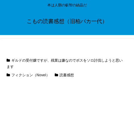
本は人類の叡智の結晶だ
こもの読書感想（旧柏バカ一代）
ギルドの受付嬢ですが、残業は嫌なのでボスをソロ討伐しようと思い
ます
フィクション（Novel）
読書感想