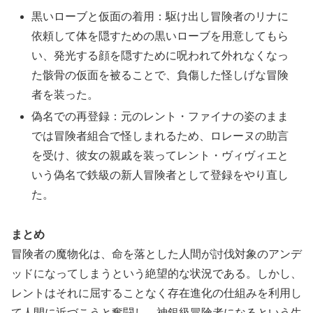
黒いローブと仮面の着用：駆け出し冒険者のリナに
依頼して体を隠すための黒いローブを用意してもら
い、発光する顔を隠すために呪われて外れなくなっ
た骸骨の仮面を被ることで、負傷した怪しげな冒険
者を装った。
偽名での再登録：元のレント・ファイナの姿のまま
では冒険者組合で怪しまれるため、ロレーヌの助言
を受け、彼女の親戚を装ってレント・ヴィヴィエと
いう偽名で鉄級の新人冒険者として登録をやり直し
た。
まとめ
冒険者の魔物化は、命を落とした人間が討伐対象のアンデ
ッドになってしまうという絶望的な状況である。しかし、
レントはそれに屈することなく存在進化の仕組みを利用し
て人間に近づこうと奮闘し、神銀級冒険者になるという生