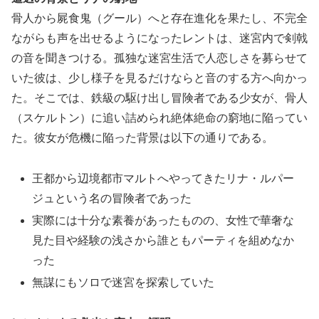
骨人から屍食鬼（グール）へと存在進化を果たし、不完全
ながらも声を出せるようになったレントは、迷宮内で剣戟
の音を聞きつける。孤独な迷宮生活で人恋しさを募らせて
いた彼は、少し様子を見るだけならと音のする方へ向かっ
た。そこでは、鉄級の駆け出し冒険者である少女が、骨人
（スケルトン）に追い詰められ絶体絶命の窮地に陥ってい
た。彼女が危機に陥った背景は以下の通りである。
王都から辺境都市マルトへやってきたリナ・ルパー
ジュという名の冒険者であった
実際には十分な素養があったものの、女性で華奢な
見た目や経験の浅さから誰ともパーティを組めなか
った
無謀にもソロで迷宮を探索していた