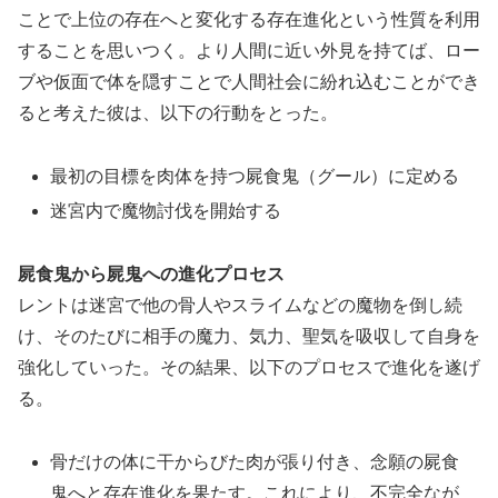
ことで上位の存在へと変化する存在進化という性質を利用
することを思いつく。より人間に近い外見を持てば、ロー
ブや仮面で体を隠すことで人間社会に紛れ込むことができ
ると考えた彼は、以下の行動をとった。
最初の目標を肉体を持つ屍食鬼（グール）に定める
迷宮内で魔物討伐を開始する
屍食鬼から屍鬼への進化プロセス
レントは迷宮で他の骨人やスライムなどの魔物を倒し続
け、そのたびに相手の魔力、気力、聖気を吸収して自身を
強化していった。その結果、以下のプロセスで進化を遂げ
る。
骨だけの体に干からびた肉が張り付き、念願の屍食
鬼へと存在進化を果たす。これにより、不完全なが