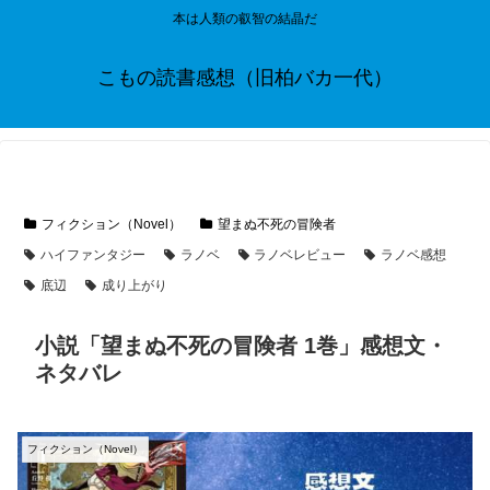
本は人類の叡智の結晶だ
こもの読書感想（旧柏バカ一代）
フィクション（Novel）
望まぬ不死の冒険者
ハイファンタジー
ラノベ
ラノベレビュー
ラノベ感想
底辺
成り上がり
小説「望まぬ不死の冒険者 1巻」感想文・
ネタバレ
フィクション（Novel）