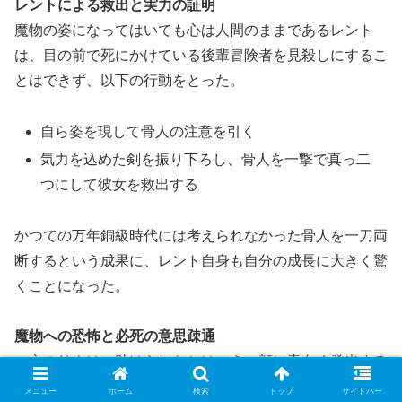
レントによる救出と実力の証明
魔物の姿になってはいても心は人間のままであるレント
は、目の前で死にかけている後輩冒険者を見殺しにするこ
とはできず、以下の行動をとった。
自ら姿を現して骨人の注意を引く
気力を込めた剣を振り下ろし、骨人を一撃で真っ二
つにして彼女を救出する
かつての万年銅級時代には考えられなかった骨人を一刀両
断するという成果に、レント自身も自分の成長に大きく驚
くことになった。
魔物への恐怖と必死の意思疎通
一方のリナは、助けられたとはいえ、顔に青白く発光する
謎の刺青を持つレントを見て強力な特殊個体の屍食鬼であ
メニュー
ホーム
検索
トップ
サイドバー