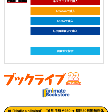
楽天ブックスで購入
Amazonで購入
hontoで購入
紀伊國屋書店で購入
ebookjapanで購入
図書館で探す
📖 [kindle unlimited
]
（通常月額￥980 ➔
初回30日間無料体