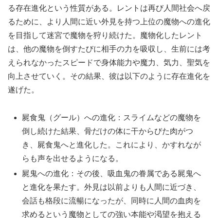
る存在進化という性質がある。レントは再び人間社会へ戻
るために、より人間に近い外見を持つ上位の魔物への進化
を目指して迷宮で魔物を狩り続けた。魔物化したレント
は、他の魔物を倒すたびに相手の力を吸収し、生前には考
えられなかったスピードで身体能力や魔力、気力、聖気を
向上させていく。その結果、彼は以下のように存在進化を
遂げた。
屍食鬼（グール）への進化：スライムなどの魔物を
倒し続けた結果、骨だけの体に干からびた肉がつ
き、屍食鬼へと進化した。これにより、かすれなが
らも声を出せるようになる。
屍鬼への進化：その後、吸血鬼の眷属である屍鬼へ
と進化を果たす。外見は以前よりも人間に近づき、
会話も格段に流暢になったが、同時に人間の血肉を
求めるという魔物としての強い本能や渇望を抱える