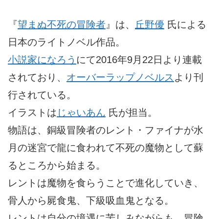
『
望まぬ不死の冒険者
』は、
丘野優
氏による
日本のライトノベル作品。
小説家になろう
にて2016年9月22日より連載
されており、
オーバーラップノベルス
より刊
行されている。
イラストは
じゃいあん
氏が担当。
物語は、銅級冒険者のレント・ファイナが水
月の迷宮で龍に食われて不死の魔物として蘇
るところから始まる。
レントは魔物を食らうことで進化していき、
骨人から屍食鬼、下級吸血鬼となる。
レントは自分の境遇に苦しみながらも、冒険