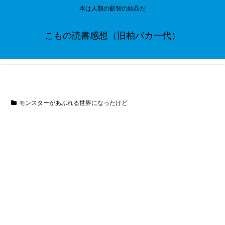
本は人類の叡智の結晶だ
こもの読書感想（旧柏バカ一代）
モンスターがあふれる世界になったけど