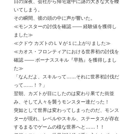
日の深夜、会社から帰宅途中に謎の大きな犬を轢
いてしまう。
その瞬間、彼の頭の中に声が響いた。
≪モンスターの討伐を確認 ―― 経験値を獲得し
ました≫
≪クドウ カズトのＬＶが１に上がりました≫
≪カオス・フロンティアにおける世界初の討伐を
確認 ―― ボーナススキル『早熟』を獲得しまし
た≫
「なんだよ、スキルって……それに世界初討伐だ
って……！？」
翌朝、カズトが目にしたのは変わり果てた街並
み、そして人々を襲うモンスター達だった！
突如として世界は変わってしまったのだ、モンス
ターが現れ、レベルやスキル、ステータスが存在
するまるでゲームの様な世界へと……！！