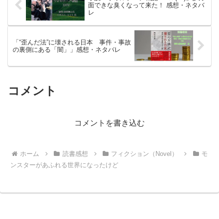
面できな臭くなって来た！ 感想・ネタバ
レ
「“歪んだ法”に壊される日本 事件・事故
の裏側にある「闇」」感想・ネタバレ
コメント
コメントを書き込む
ホーム
読書感想
フィクション（Novel）
モ
ンスターがあふれる世界になったけど