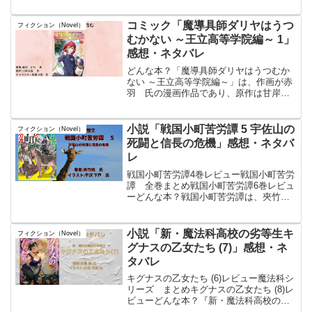
KADOKAWAの電撃文庫から刊行されて
いるライトノベル作品である。 学園都市
コミック「魔導具師ダリヤはうつ
フィクション（Novel）
が超大規模文化祭『一...
むかない ～王立高等学院編～ 1」
感想・ネタバレ
どんな本？「魔導具師ダリヤはうつむか
ない ～王立高等学院編～」は、作画が赤
羽 氏の漫画作品であり、原作は甘岸久
弥 氏、キャラクター原案は景 氏。物
語は初等学院を卒業したダリヤ・ロセッ
ティが、魔導具師である父と同じ道を歩
小説「戦国小町苦労譚 5 宇佐山の
フィクション（Novel）
むため、王立高等学院の...
死闘と信長の危機」感想・ネタバ
レ
戦国小町苦労譚4巻レビュー戦国小町苦労
譚 全巻まとめ戦国小町苦労譚6巻レビュ
ーどんな本？戦国小町苦労譚は、夾竹桃
氏によるライトノベル。農業高校で学ぶ
歴史好きな女子高生が戦国の時代へとタ
イムスリップし、織田信長の元で仕える
小説「新・魔法科高校の劣等生キ
フィクション（Novel）
という展開が特徴。元...
グナスの乙女たち (7)」感想・ネ
タバレ
キグナスの乙女たち (6)レビュー魔法科シ
リーズ まとめキグナスの乙女たち (8)レ
ビューどんな本？『新・魔法科高校の劣
等生 キグナスの乙女たち ⑦』は、魔法が