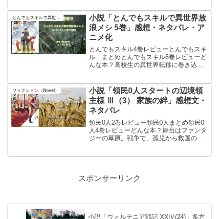
実在する世界を舞台に、魔法科高校に通
う少女たちの日常と成長を描くライトノ
小説「とんでもスキルで異世界放
とんでもスキルで異世界放浪メシ
ベルであ...
浪メシ 5巻」感想・ネタバレ・ア
ニメ化
とんでもスキル4巻レビューとんでもスキ
ル まとめとんでもスキル6巻レビューど
んな本？高校生の異世界転移に巻き込ま
れたムコーダは、戦闘面では全くの無能
だったので戦争に巻き込まれ無いように
別の国へ行く。その道中に、ムコーダの
小説「領民0人スタートの辺境領
フィクション（Novel）
料理に魅入られた伝説...
主様 Ⅲ（3） 家族の絆」感想文・
ネタバレ
領民0人2巻レビュー領民0人まとめ領民0
人4巻レビューどんな本？舞台はファンタ
ジーの草原。戦争で、孤児から救国の英
雄に成ったディアス。それを面白く思わ
ない王族が横槍を入れて。王から拝領し
た広大な草原には領民がおらず、住む家
も無く、食料すら無...
スポンサーリンク
小説「ウォルテニア戦記 XXⅣ(24)」多方