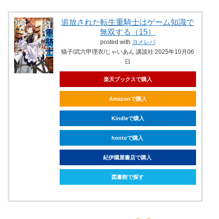
追放された転生重騎士はゲーム知識で
無双する（15）
posted with
ヨメレバ
猫子/武六甲理衣/じゃいあん 講談社 2025年10月06
日
楽天ブックスで購入
Amazonで購入
Kindleで購入
hontoで購入
紀伊國屋書店で購入
図書館で探す