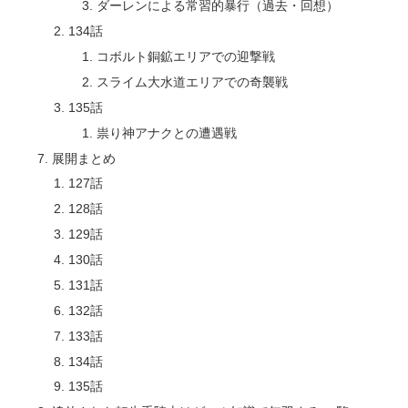
ダーレンによる常習的暴行（過去・回想）
134話
コボルト銅鉱エリアでの迎撃戦
スライム大水道エリアでの奇襲戦
135話
祟り神アナクとの遭遇戦
展開まとめ
127話
128話
129話
130話
131話
132話
133話
134話
135話