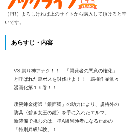
（PR）よろしければ上のサイトから購入して頂けると幸
いです。
あらすじ・内容
VS.祟り神アナク！！ 「開発者の悪意の権化」
と呼ばれた裏ボスを討伐せよ！！ 覇権作品堂々
漫画化第１５巻！！
凄腕錬金術師「銀面卿」の助力により、規格外の
防具〈碧き女王の鎧〉を手に入れたエルマ。
新装備で挑むのは、準A級冒険者になるための
「特別昇級試験」！