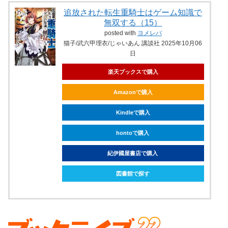
追放された転生重騎士はゲーム知識で
無双する（15）
posted with
ヨメレバ
猫子/武六甲理衣/じゃいあん 講談社 2025年10月06
日
楽天ブックスで購入
Amazonで購入
Kindleで購入
hontoで購入
紀伊國屋書店で購入
図書館で探す