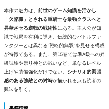
本作の魅力は、
前世のゲーム知識を活かし
「欠陥職」とされる重騎士を最強クラスへと
昇華させる逆転の戦術性
にある。主人公が知
識で戦局を有利に導き、伝統的なバトルファ
ンタジーとは異なる“戦略的無双”を見せる構成
が特徴である。また、第15巻では準A級への昇
級試験や祟り神との戦いなど、単なるレベル
上げや装備強化だけでない、
シナリオ的緊張
感のある強敵との対峙
が描かれる点も読者の
興味を引く。
書籍情報