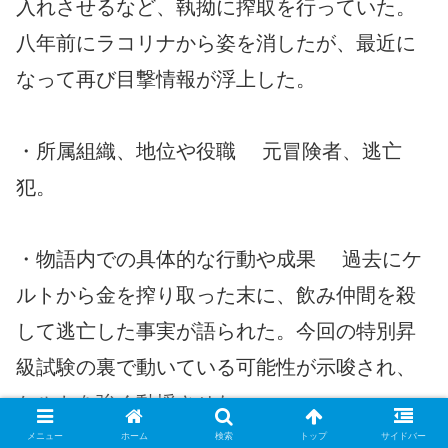
入れさせるなど、執拗に搾取を行っていた。
八年前にラコリナから姿を消したが、最近に
なって再び目撃情報が浮上した。
・所属組織、地位や役職 元冒険者、逃亡
犯。
・物語内での具体的な行動や成果 過去にケ
ルトから金を搾り取った末に、飲み仲間を殺
して逃亡した事実が語られた。今回の特別昇
級試験の裏で動いている可能性が示唆され、
ケルトを強く動揺させた。
メニュー
ホーム
検索
トップ
サイドバー