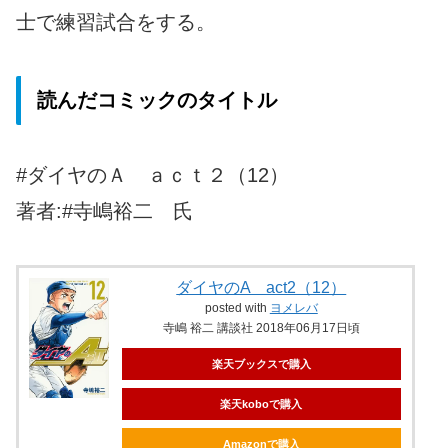
士で練習試合をする。
読んだコミックのタイトル
#ダイヤのＡ ａｃｔ２（12）
著者:#寺嶋裕二 氏
ダイヤのA act2（12）
posted with
ヨメレバ
寺嶋 裕二 講談社 2018年06月17日頃
楽天ブックスで購入
楽天koboで購入
Amazonで購入