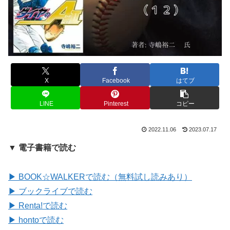
X
Facebook
はてブ
LINE
Pinterest
コピー
2022.11.06
2023.07.17
▼ 電子書籍で読む
▶ BOOK☆WALKERで読む（無料試し読みあり）
▶ ブックライブで読む
▶ Renta!で読む
▶ hontoで読む