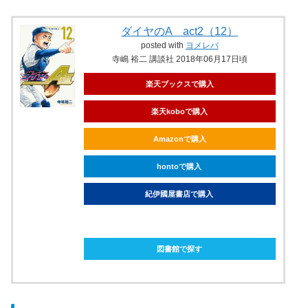
ダイヤのA act2（12）
posted with
ヨメレバ
寺嶋 裕二 講談社 2018年06月17日頃
楽天ブックスで購入
楽天koboで購入
Amazonで購入
hontoで購入
紀伊國屋書店で購入
ebookjapanで購入
図書館で探す