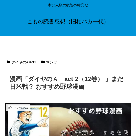
本は人類の叡智の結晶だ
こもの読書感想（旧柏バカ一代）
ダイヤのA act2
マンガ
漫画「ダイヤのＡ act 2（12巻） 」まだ
日米戦？ おすすめ野球漫画
ダイヤのA act2