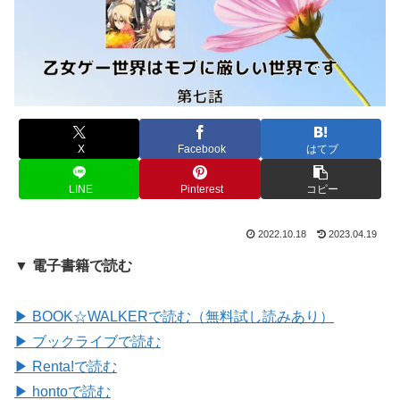
X
Facebook
はてブ
LINE
Pinterest
コピー
2022.10.18
2023.04.19
▼ 電子書籍で読む
▶ BOOK☆WALKERで読む（無料試し読みあり）
▶ ブックライブで読む
▶ Renta!で読む
▶ hontoで読む