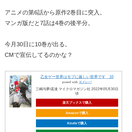
アニメの第6話から原作2巻目に突入。
マンガ版だと7話は4巻の後半分。
今月30日に10巻が出る。
CMで宣伝してるのかな？
乙女ゲー世界はモブに厳しい世界です 10
posted with
ヨメレバ
三嶋与夢/孟達 マイクロマガジン社 2022年05月30日
頃
楽天ブックスで購入
Amazonで購入
Kindleで購入