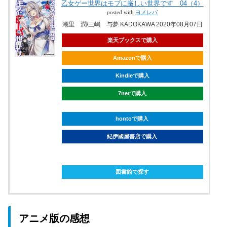
乙女ゲー世界はモブに厳しい世界です 04（4）
posted with
ヨメレバ
潮里 潤/三嶋 与夢 KADOKAWA 2020年08月07日
楽天ブックスで購入
Amazonで購入
Kindleで購入
7netで購入
hontoで購入
紀伊國屋書店で購入
ebookjapanで購入
図書館で探す
アニメ版の感想