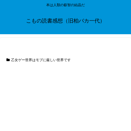
本は人類の叡智の結晶だ
こもの読書感想（旧柏バカ一代）
乙女ゲー世界はモブに厳しい世界です