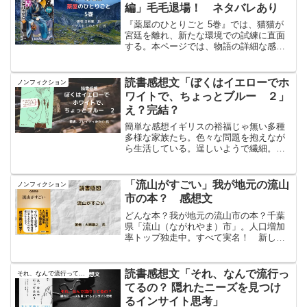
の一端が判る。読ん...
編」毛毛退場！ ネタバレあり
『薬屋のひとりごと 5巻』では、猫猫が
宮廷を離れ、新たな環境での試練に直面
する。本ページでは、物語の詳細な感想
や考察を掲載し、猫猫の推理や壬氏との
関係の変化に注目している。皇子誕生に
よる後宮の権力争いが激化し、猫猫の知
読書感想文「ぼくはイエローでホ
ノンフィクション
識と判断力が試される展開となってい
ワイトで、ちょっとブルー ２」
る。
え？完結？
簡単な感想イギリスの裕福じゃ無い多種
多様な家族たち。色々な問題を抱えなが
ら生活している。逞しいようで繊細。考
えさせられる。読んだ本のタイトルぼく
はイエローでホワイトで、ちょっとブル
ー ２著者：ブレイディみかこ 氏ぼく
「流山がすごい」我が地元の流山
ノンフィクション
はイエローでホワイトで、...
市の本？ 感想文
どんな本？我が地元の流山市の本？千葉
県「流山（ながれやま）市」。人口増加
率トップ独走中。すべて実名！ 新しい
自治の教科書。日本もあなたの町も変わ
れるはず。成毛眞氏絶賛!!読んだ本のタイ
トル#流山がすごい著者:#大西康之 氏流
読書感想文「それ、なんで流行っ
それ、なんで流行ってるの？ 隠れたニーズを見つけるインサイト思考
山がすごいpos...
てるの？ 隠れたニーズを見つけ
るインサイト思考」