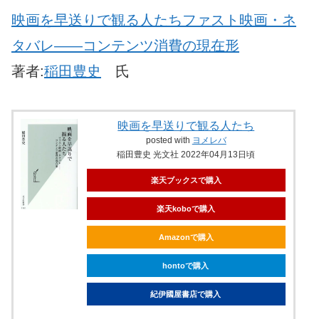
映画を早送りで観る人たちファスト映画・ネ
タバレ――コンテンツ消費の現在形
著者:
稲田豊史
氏
映画を早送りで観る人たち
posted with
ヨメレバ
稲田豊史 光文社 2022年04月13日頃
楽天ブックスで購入
楽天koboで購入
Amazonで購入
hontoで購入
紀伊國屋書店で購入