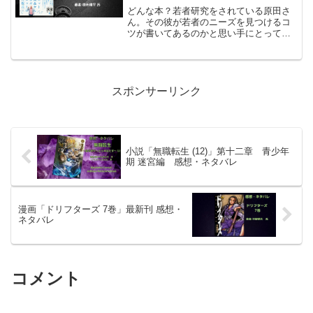
どんな本？若者研究をされている原田さ
ん。その彼が若者のニーズを見つけるコ
ツが書いてあるのかと思い手にとってみ
た。隠れたニーズ。「そう、それ！」と
思われる言葉や、物をどう見つけるの
か、、コレを見付けるためのフォーマッ
トが様々な例と共に書いてあ...
スポンサーリンク
小説「無職転生 (12)」第十二章 青少年
期 迷宮編 感想・ネタバレ
漫画「ドリフターズ 7巻」最新刊 感想・
ネタバレ
コメント