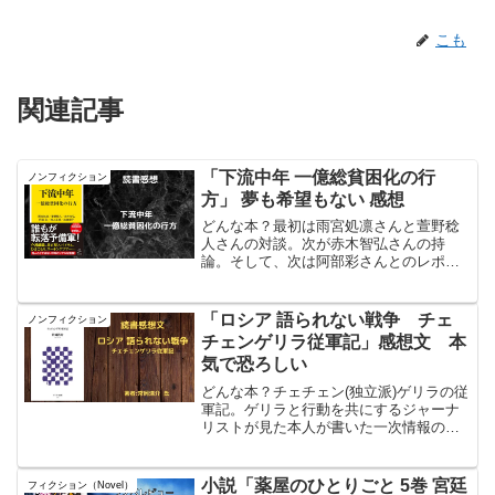
こも
関連記事
「下流中年 一億総貧困化の行
ノンフィクション
方」 夢も希望もない 感想
どんな本？最初は雨宮処凛さんと萱野稔
人さんの対談。次が赤木智弘さんの持
論。そして、次は阿部彩さんとのレポー
ト。最後は池上正樹さん、加藤順子さん
が取材した12人の転落のルポ。なかなか
身につまされる内容。読んだ本のタイト
「ロシア 語られない戦争 チェ
ノンフィクション
ル#下流中年 一億総貧困...
チェンゲリラ従軍記」感想文 本
気で恐ろしい
どんな本？チェチェン(独立派)ゲリラの従
軍記。ゲリラと行動を共にするジャーナ
リストが見た本人が書いた一次情報の
塊。アレクサンドル・リコビネント元ロ
シア連邦保安局(ＦＳＢ)元中佐への直接イ
ンタビュー記事もある。ロシアという国
小説「薬屋のひとりごと 5巻 宮廷
フィクション（Novel）