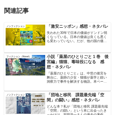
関連記事
「激安ニッポン」感想・ネタバレ
ノンフィクション
失われた30年で日本の価値がドンドン弱
くなっている。日本の価値は良くも悪く
も変わっていない。だが、他の国の価値
は30年で倍以上に価値を上げていた。ア
メリカは実感として、30年前は映画は5ド
ルくらいだったのに今は20ドルくらいま
小説「薬屋のひとりごと 1 巻 後
フィクション（Novel）
で値上がりしている。
宮編」猫猫、毒味役になる 感
想・ネタバレ
『薬屋のひとりごと』は、中世の後宮を
舞台に、薬師の少女・猫猫が薬学と鋭い
洞察力で事件を解決する物語。本ページ
では、その詳細な感想や考察を掲載し、
物語の流れやキャラクターの心理を深掘
りしている。猫猫の推理劇の魅力を解説
「団地と移民 課題最先端「空
ノンフィクション
しつつ、アニメの進行状況も整理されて
間」の闘い」感想・ネタバレ
おり、1期第12話 までの内容が掲載され
ている。
どんな本？私が「団地と移民 課題最先端
「空間」の闘い」という本に出会ったき
っかけは、安田浩一さんの過去の著作を