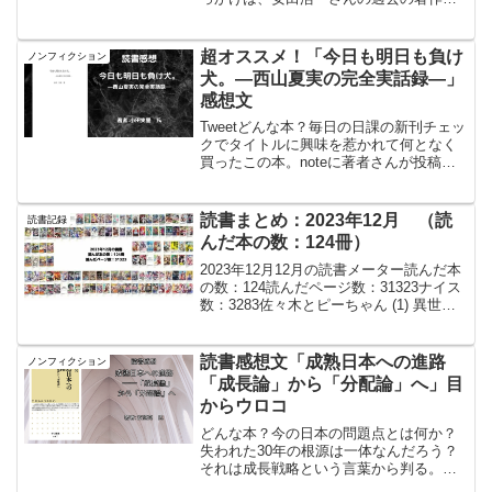
読んで感銘を受けたからです。彼の視点
から見る社会問題には独自の深みと鋭さ
があり、その目線で団地の現状や移民問
超オススメ！「今日も明日も負け
ノンフィクション
題にどのように切り込ん...
犬。—西山夏実の完全実話録―」
感想文
Tweetどんな本？毎日の日課の新刊チェッ
クでタイトルに興味を惹かれて何となく
買ったこの本。noteに著者さんが投稿し
ており記事を読んでみると100冊限定だっ
た本のKindle版だと知る。しかも、映画
化もされてるだって？さらにさらに、
読書まとめ：2023年12月 （読
読書記録
CAM...
んだ本の数：124冊）
2023年12月12月の読書メーター読んだ本
の数：124読んだページ数：31323ナイス
数：3283佐々木とピーちゃん (1) 異世界
でスローライフを楽しもうとしたら、現
代で異能バトルに巻き 込まれた件 ~魔法
少女がアップを始めたようです~...
読書感想文「成熟日本への進路
ノンフィクション
「成長論」から「分配論」へ」目
からウロコ
どんな本？今の日本の問題点とは何か？
失われた30年の根源は一体なんだろう？
それは成長戦略という言葉から判る。な
ぜ成長を目指す事が愚かなのか。なぜ無