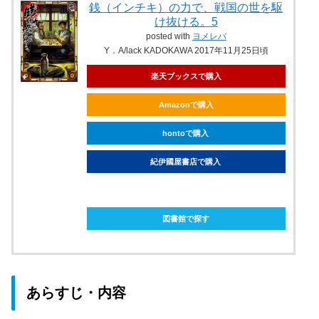
銭（インチキ）の力で、戦国の世を駆
け抜ける。5
posted with
ヨメレバ
Y．A/lack KADOKAWA 2017年11月25日頃
楽天ブックスで購入
Amazonで購入
hontoで購入
紀伊國屋書店で購入
ebookjapanで購入
図書館で探す
あらすじ・内容