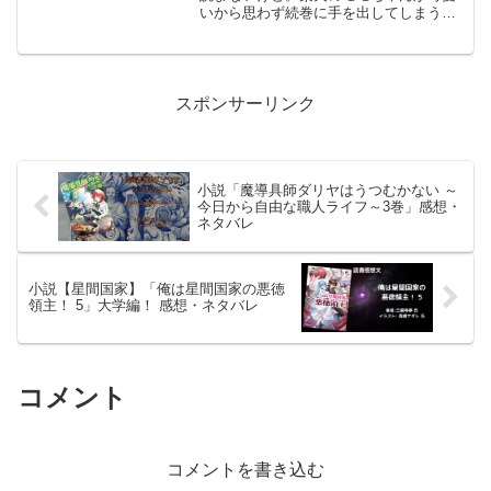
いから思わず続巻に手を出してしまう。
パニック系の話のおかげで話の先が全く
読めない。読んだ本のタイトル#モンスタ
ーがあふれる世界になったので、好きに
生きたいと思います 4...
スポンサーリンク
小説「魔導具師ダリヤはうつむかない ～
今日から自由な職人ライフ～3巻」感想・
ネタバレ
小説【星間国家】「俺は星間国家の悪徳
領主！ 5」大学編！ 感想・ネタバレ
コメント
コメントを書き込む