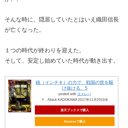
そんな時に、隠居していたとはいえ織田信長
が亡くなった。
１つの時代が終わりを迎えた。
そして、安定し始めていた時代が動き出す。
銭（インチキ）の力で、戦国の世を駆
け抜ける。5
posted with
ヨメレバ
Y．A/lack KADOKAWA 2017年11月25日頃
楽天ブックスで購入
Amazonで購入