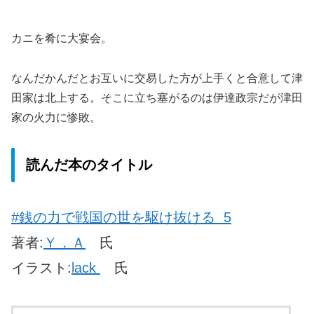
カニを肴に大宴会。
なんだかんだとお互いに交易した方が上手くと合意して津
田家は北上する。そこに立ち塞がるのは伊達政宗だが津田
家の火力に惨敗。
読んだ本のタイトル
#銭の力で戦国の世を駆け抜ける 5
著者:
Ｙ．Ａ
氏
イラスト:
lack
氏