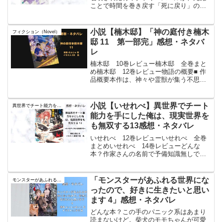
ことで時間を巻き戻す「死に戻り」の能
力を手にし、運命に抗う物語である。フ
ァンタジー要素を基盤としながら、シリ
アスな心理描写とサスペンス要素が色濃
小説【楠木邸】「神の庭付き楠木
フィクション（Novel）
く織り込まれている。スバ...
邸 11 第一部完」感想・ネタバ
レ
楠木邸 10巻レビュー楠木邸 全巻まと
め楠木邸 12巻レビュー物語の概要■ 作
品概要本作は、神々や霊獣が集う不思議
な屋敷「楠木邸」の管理人・楠木湊と、
個性豊かな神霊・妖怪たちが織りなす現
代ファンタジー（スローライフ）小説の
小説【いせれべ】異世界でチート
異世界でチート能力を手にした俺は、現実世界をも無双する
第11巻である 。...
能力を手にした俺は、現実世界を
も無双する13感想・ネタバレ
いせれべ 12巻レビューいせれべ 全巻
まとめいせれべ 14巻レビューどんな
本？作家さんの名前で予備知識無しで買
った記憶がある。「小説家になろう」で
「進化の実」を知ったのは作者さんは高
校生だった・・文章の書き方が凄く面白
「モンスターがあふれる世界にな
モンスターがあふれる世界になったけど
くて進化の実を読んでい...
ったので、好きに生きたいと思い
ます 4」感想・ネタバレ
どんな本？この手のパニック系はあまり
読まないけど。柴犬のモモちゃんが可愛