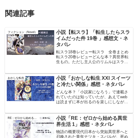
関連記事
小説【転スラ】「転生したらスラ
フィクション（Novel）
イムだった件 19巻 」感想文・ネ
タバレ
転スラ18巻レビュー転スラ 全巻まとめ
転スラ20巻レビューどんな本？異世界転
生もの。ただし主人公のリムルはスライ
ムに転生してしまった。何も見えない、
何も聞こえない、手足も無いスライム
に、、、そんなスライムからジュラ・テ
小説「おかしな転生 XXI スイーツ
おかしな転生
ンペストの主となる成り...
と冷たい関係」感想・ネタバレ
どんな本？「小説家になろう」で連載さ
れていたのは知っていたが、あえてweb
は読まずに本が出るのを楽しにしながら
読んでいる。今年の7月にアニメ放映され
るらしい。あと一歩で世界一のパティシ
エになれると思ってたのに、大会中の不
小説「RE：ゼロから始める異世
RE：ゼロから始める異世界生活
慮の事故で亡くなって...
界生活 1」感想・ネタバレ
物語の概要現代日本から突如異世界へと
召喚された青年ナツキ・スバルが、死ぬ