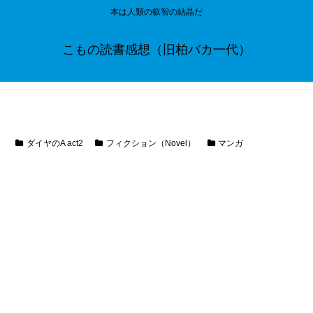
本は人類の叡智の結晶だ
こもの読書感想（旧柏バカ一代）
ダイヤのA act2
フィクション（Novel）
マンガ