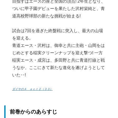
目指すはエースの座と全国の頂点! 2年生となり、
ついに甲子園デビューを果たした沢村栄純と、青
道高校野球部の新たな挑戦が始まる!
試合は7回を過ぎた終盤戦に突入し、最大の山場
を迎える。
青道エース・沢村は、御幸と共に主砲・山岡をは
じめとする稲実クリーンナップを迎え撃つ! 一方
稲実エース・成宮は、多田野と共に青道打線と戦
うなか、ここにきて新たな進化を遂げようとして
いた‥!
ダイヤのＡ ａｃｔ２（３３）
前巻からのあらすじ