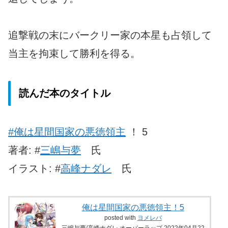
追撃戦の末にバークリー家の本星も占領して
当主を拘束して勝利を得る。
読んだ本のタイトル
#俺は星間国家の悪徳領主
！ 5
著者: #
三嶋与夢
氏
イラスト: #
高峰ナダレ
氏
俺は星間国家の悪徳領主！5
posted with
ヨメレバ
三嶋与夢/高峰ナダレ オーバーラップ 2022年04月22