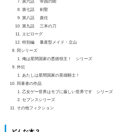
第六話 帝国の闇
第七話 剣聖
第八話 責任
第九話 三本の刀
エピローグ
特別編 量産型メイド・立山
同シリーズ
俺は星間国家の悪徳領主！ シリーズ
外伝
あたしは星間国家の英雄騎士！
同著者の作品
乙女ゲー世界はモブに厳しい世界です シリーズ
セブンスシリーズ
その他フィクション
どんな本？