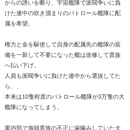
からの誘いを断り、宇宙艦隊で派閥争いに負
けた連中の吹き溜まりのパトロール艦隊に配
属を希望。
権力と金を駆使して自身の配属先の艦隊の装
備を一新して不要になった艦は改修して貴族
へ払い下げ。
人員も派閥争いに負けた連中から選抜してた
ら、、
本来は10隻程度のパトロール艦隊が3万隻の大
艦隊になってしまう。
軍内部で海賊貴族の不正に歯噛みしていた大