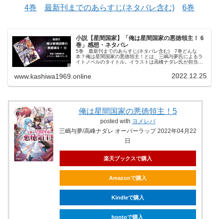
4巻
最新刊までのあらすじ(ネタバレ含む)
6巻
小説【星間国家】「俺は星間国家の悪徳領主！ 6
巻」感想・ネタバレ
5巻 最新刊までのあらすじ(ネタバレ含む) 7巻どんな
本？俺は星間国家の悪徳領主！とは、三嶋与夢氏によるラ
イトノベルのタイトル。イラストは高峰ナダレ氏が担当。
小説家になろうというサイトで2018年から連載されてお
り、オーバーラップ文庫から書…
2022.12.25
www.kashiwa1969.online
俺は星間国家の悪徳領主！5
posted with
ヨメレバ
三嶋与夢/高峰ナダレ オーバーラップ 2022年04月22
日
楽天ブックスで購入
Amazonで購入
Kindleで購入
hontoで購入