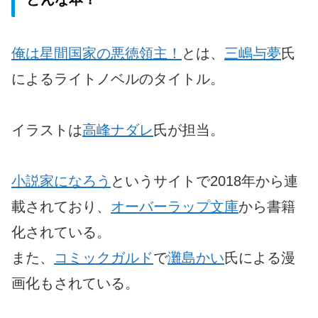
俺は星間国家の悪徳領主！
とは、
三嶋与夢
氏
によるライトノベルのタイトル。
イラストは
高峰ナダレ
氏が担当。
小説家になろう
というサイトで2018年から連
載されており、
オーバーラップ文庫
から書籍
化されている。
また、
コミックガルド
で
灘島かい
氏による漫
画化もされている。