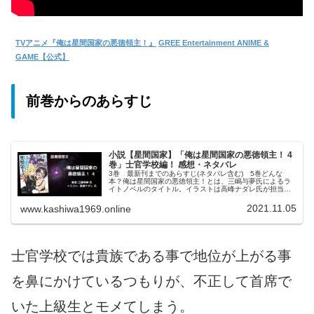
TVアニメ『俺は星間国家の悪徳領主！』
GREE Entertainment ANIME &
GAME【公式】
前巻からのあらすじ
小説【星間国家】「俺は星間国家の悪徳領主！ 4
巻」士官学校編！ 感想・ネタバレ
3巻 最新刊までのあらすじ(ネタバレ含む) 5巻どんな
本？俺は星間国家の悪徳領主！とは、三嶋与夢氏によるラ
イトノベルのタイトル。イラストは高峰ナダレ氏が担当。
小説家になろうというサイトで2018年から連載されてお
り、オーバーラップ文庫から書…
2021.11.05
www.kashiwa1969.online
士官学校では貴族である事で地位が上がる事
を鼻にかけているつもりが、不正して首席で
いた上級生とモメてしまう。