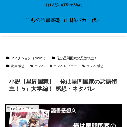
本は人類の叡智の結晶だ
こもの読書感想（旧柏バカ一代）
フィクション（Novel）
俺は星間国家の悪徳領主！
読書感想
ラノベ
ラノベレビュー
ラノベ感想
小説【星間国家】「俺は星間国家の悪徳領
主！ 5」大学編！ 感想・ネタバレ
フィクション（Novel）