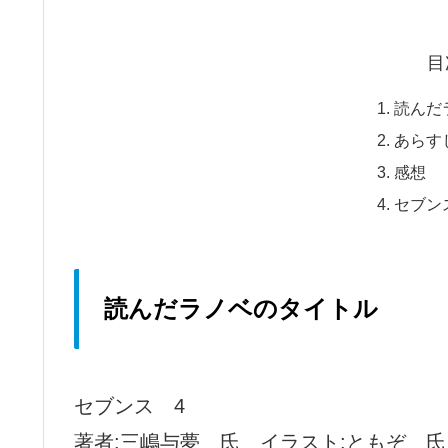
目
読んだ
あらす
感想
セブン
読んだラノベのタイトル
セブンス 4
著者:三嶋与夢 氏 イラスト:ともぞ 氏