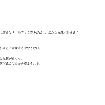
の運命は？ 地下４０階を目指し、新たな冒険が始まる！
を鍛える冒険者も少なくない。
な目的があった。
稼げる上に自分を鍛えられる。
――――。