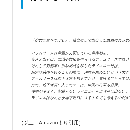
「少女の目をつぶせ」。迷宮都市で出会った魔眼の美少女
アラムサースは学園が支配している学術都市。
金さえ出せば、知識や技術を得られるアラムサースで自分
そんな学術都市に活動拠点を移したライエル一行は、
知識や技術を得ることの他に、仲間を集めたいという大き
アラムサースは地下迷宮を抱えており、冒険者にとっては
ただ、地下迷宮に入るためには、学園の許可も必要。
仲間が少なく、実績もないライエルたちに許可は出ない。
ライエルはなんとか地下迷宮に入る手立てを考えるのだが
(以上、Amazonより引用)