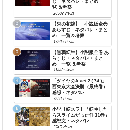
じ・ネタバレ・まとめ 一
覧 ＆考察
20382 views
【鬼の花嫁】 小説版全巻
あらすじ・ネタバレ・まと
め 一覧＆考察
17265 views
【無職転生】小説版全巻 あ
らすじ・ネタバレ・まと
め 一覧 ＆考察
11440 views
「ダイヤのA act 2 ( 34 )」
西東京大会決勝（最終巻）
感想・ネタバレ
7238 views
小説【転スラ】「転生した
らスライムだった件 11巻」
感想文・ネタバレ
5745 views