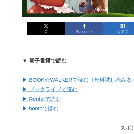
X
Facebook
はてブ
▼ 電子書籍で読む
▶ BOOK☆WALKERで読む（無料試し読みあ
▶ ブックライブで読む
▶ Renta!で読む
▶ hontoで読む
スポ