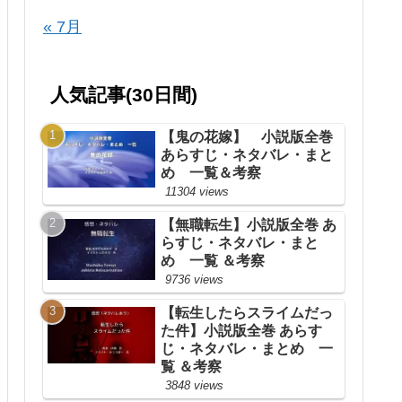
« 7月
人気記事(30日間)
【鬼の花嫁】 小説版全巻
あらすじ・ネタバレ・まと
め 一覧＆考察
11304 views
【無職転生】小説版全巻 あ
らすじ・ネタバレ・まと
め 一覧 ＆考察
9736 views
【転生したらスライムだっ
た件】小説版全巻 あらす
じ・ネタバレ・まとめ 一
覧 ＆考察
3848 views