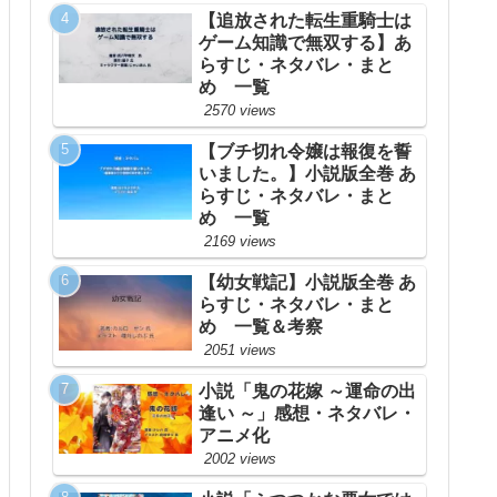
【追放された転生重騎士は
ゲーム知識で無双する】あ
らすじ・ネタバレ・まと
め 一覧
2570 views
【ブチ切れ令嬢は報復を誓
いました。】小説版全巻 あ
らすじ・ネタバレ・まと
め 一覧
2169 views
【幼女戦記】小説版全巻 あ
らすじ・ネタバレ・まと
め 一覧＆考察
2051 views
小説「鬼の花嫁 ～運命の出
逢い ～」感想・ネタバレ・
アニメ化
2002 views