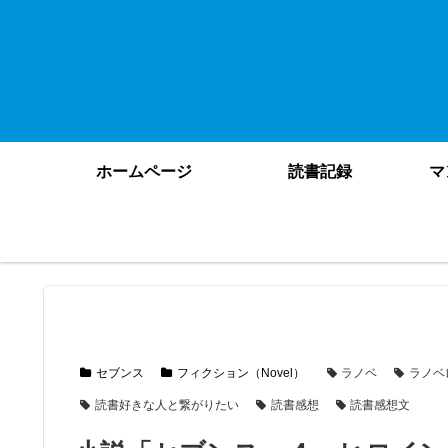
ホームページ
読書記録
マ
セブンス
フィクション（Novel）
ラノベ
ラノベ
読書好きな人と繋がりたい
読書感想
読書感想文