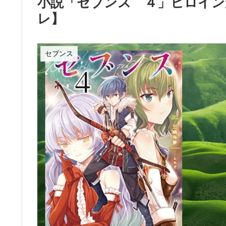
小説「セブンス ４」ヒロイン
レ】
セブンス