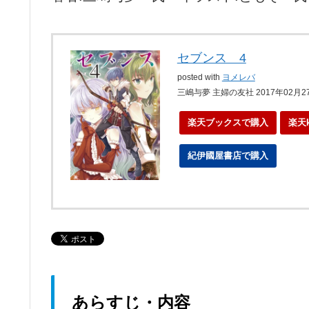
セブンス 4
posted with
ヨメレバ
三嶋与夢 主婦の友社 2017年02月2
楽天ブックスで購入
楽天
紀伊國屋書店で購入
ebo
あらすじ・内容