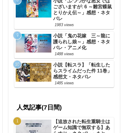
小説「ふつつかな悪女では
ございますが: 6 ～雛宮蝶鼠
とりかえ伝～」感想・ネタ
バレ
1983 views
小説「鬼の花嫁 三～龍に
護られし娘～」感想・ネタ
バレ・アニメ化
1488 views
小説【転スラ】「転生した
らスライムだった件 11巻」
感想文・ネタバレ
1485 views
人気記事(7日間)
【追放された転生重騎士は
ゲーム知識で無双する】あ