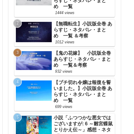
らすじ・ネタバレ・まと
め 一覧
1444 views
【無職転生】小説版全巻 あ
らすじ・ネタバレ・まと
め 一覧 ＆考察
1012 views
【鬼の花嫁】 小説版全巻
あらすじ・ネタバレ・まと
め 一覧＆考察
932 views
【ブチ切れ令嬢は報復を誓
いました。】小説版全巻 あ
らすじ・ネタバレ・まと
め 一覧
699 views
小説「ふつつかな悪女では
ございますが: 6 ～雛宮蝶鼠
とりかえ伝～」感想・ネタ