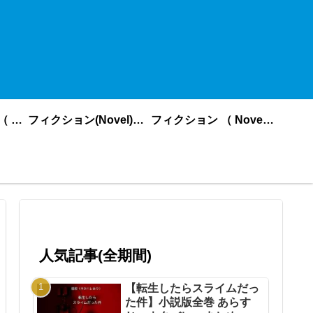
ノンフィクション （ nonfiction ） あいうえお順
フィクション(Novel)更新順
フィクション （ Novel ） あいうえお順
人気記事(全期間)
【転生したらスライムだっ
た件】小説版全巻 あらす