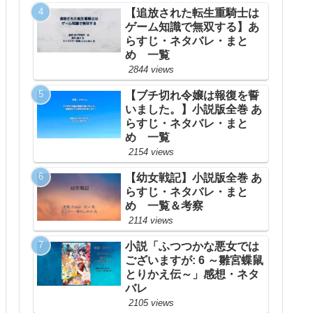
【追放された転生重騎士は
ゲーム知識で無双する】あ
らすじ・ネタバレ・まと
め 一覧
2844 views
【ブチ切れ令嬢は報復を誓
いました。】小説版全巻 あ
らすじ・ネタバレ・まと
め 一覧
2154 views
【幼女戦記】小説版全巻 あ
らすじ・ネタバレ・まと
め 一覧＆考察
2114 views
小説「ふつつかな悪女では
ございますが: 6 ～雛宮蝶鼠
とりかえ伝～」感想・ネタ
バレ
2105 views