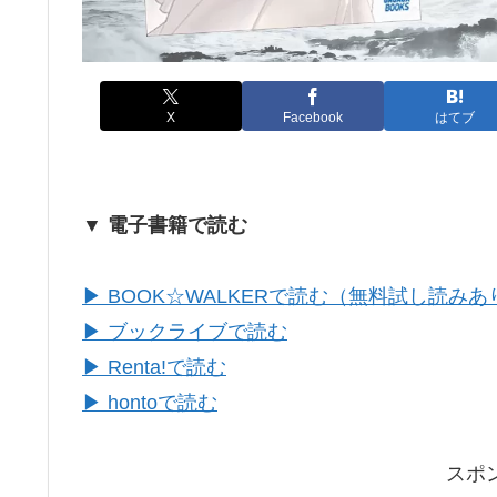
X
Facebook
はてブ
▼ 電子書籍で読む
▶ BOOK☆WALKERで読む（無料試し読みあ
▶ ブックライブで読む
▶ Renta!で読む
▶ hontoで読む
スポ