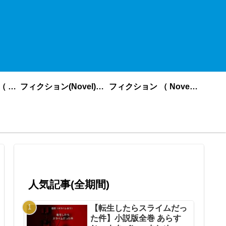
ノンフィクション （ nonfiction ） あいうえお順
フィクション(Novel)更新順
フィクション （ Novel ） あいうえお順
人気記事(全期間)
【転生したらスライムだっ
た件】小説版全巻 あらす