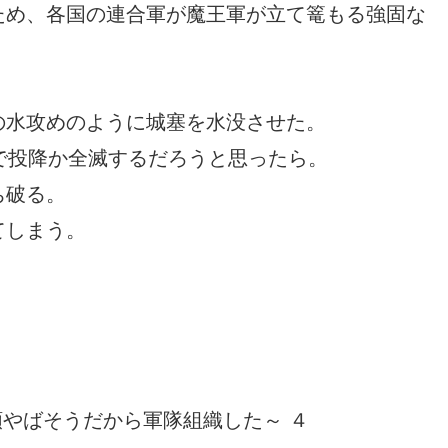
ため、各国の連合軍が魔王軍が立て篭もる強固な
の水攻めのように城塞を水没させた。
で投降か全滅するだろうと思ったら。
ち破る。
てしまう。
やばそうだから軍隊組織した～ ４