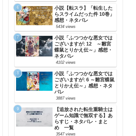
小説【転スラ】「転生した
らスライムだった件 10巻」
感想・ネタバレ
5434 views
小説「ふつつかな悪女では
ございますが: 12 ～雛宮
蝶鼠とりかえ伝～」感想・
ネタバレ
4102 views
小説「ふつつかな悪女では
ございますが: 6 ～雛宮蝶鼠
とりかえ伝～」感想・ネタ
バレ
3887 views
【追放された転生重騎士は
ゲーム知識で無双する】あ
らすじ・ネタバレ・まと
め 一覧
3547 views