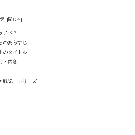
次
ラノベ？
らのあらすじ
本のタイトル
じ・内容
ア戦記 シリーズ