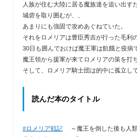
人族が住む大陸に居る魔族達を追い出す
城砦を取り囲むが、、
あまりにも強固で攻めあぐねていた。
それをロメリアは豊臣秀吉が行った毛利
30日も囲んでおけば魔王軍は飢餓と疫病
魔王領から援軍が来てロメリアの策を打
そして、ロメリア騎士団は的中に孤立し
読んだ本のタイトル
#ロメリア戦記
～魔王を倒した後も人類