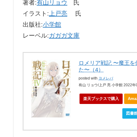
著者:
有山リョウ
氏
イラスト:
上戸亮
氏
出版社:
小学館
レーベル:
ガガガ文庫
ロメリア戦記 〜魔王
た〜（4）
posted with
ヨメレバ
有山 リョウ/上戸 亮 小学館 2022年
楽天ブックスで購入
Am
ebookjapanで購入
図書