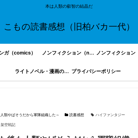
本は人類の叡智の結晶だ
こもの読書感想（旧柏バカ一代）
ンガ（comics）
ノンフィクション（nonfiction）更新順
ライトノベル・漫画の感想・ネタバレまとめ｜こもの読書感想
プライバシーポリシー
も人類やばそうだから軍隊組織した～
読書感想
ハイファンタジー
架空戦記