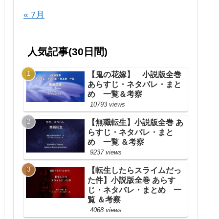
« 7月
人気記事(30日間)
【鬼の花嫁】 小説版全巻
あらすじ・ネタバレ・まと
め 一覧＆考察
10793 views
【無職転生】小説版全巻 あ
らすじ・ネタバレ・まと
め 一覧 ＆考察
9237 views
【転生したらスライムだっ
た件】小説版全巻 あらす
じ・ネタバレ・まとめ 一
覧 ＆考察
4068 views