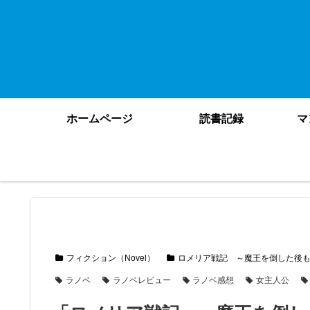
ホームページ
読書記録
マ
フィクション（Novel）
ロメリア戦記 ～魔王を倒した後
ラノベ
ラノベレビュー
ラノベ感想
女主人公