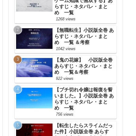
ゲーム知識で無双する】あ
らすじ・ネタバレ・まと
め 一覧
1268 views
【無職転生】小説版全巻 あ
らすじ・ネタバレ・まと
め 一覧 ＆考察
1042 views
【鬼の花嫁】 小説版全巻
あらすじ・ネタバレ・まと
め 一覧＆考察
922 views
【ブチ切れ令嬢は報復を誓
いました。】小説版全巻 あ
らすじ・ネタバレ・まと
め 一覧
756 views
【転生したらスライムだっ
た件】小説版全巻 あらす