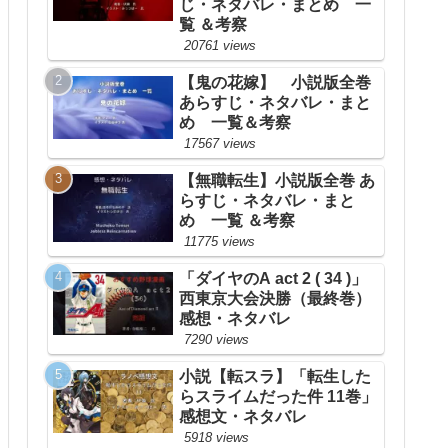
じ・ネタバレ・まとめ 一
覧 ＆考察
20761 views
【鬼の花嫁】 小説版全巻
あらすじ・ネタバレ・まと
め 一覧＆考察
17567 views
【無職転生】小説版全巻 あ
らすじ・ネタバレ・まと
め 一覧 ＆考察
11775 views
「ダイヤのA act 2 ( 34 )」
西東京大会決勝（最終巻）
感想・ネタバレ
7290 views
小説【転スラ】「転生した
らスライムだった件 11巻」
感想文・ネタバレ
5918 views