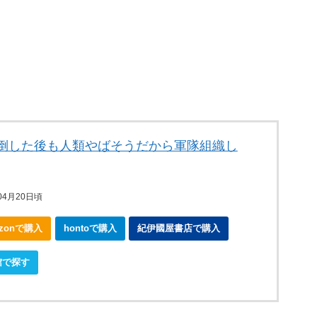
を倒した後も人類やばそうだから軍隊組織し
04月20日頃
azonで購入
hontoで購入
紀伊國屋書店で購入
館で探す