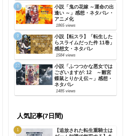
小説「鬼の花嫁 ～運命の出
逢い ～」感想・ネタバレ・
アニメ化
1865 views
小説【転スラ】「転生した
らスライムだった件 11巻」
感想文・ネタバレ
1584 views
小説「ふつつかな悪女では
ございますが: 12 ～雛宮
蝶鼠とりかえ伝～」感想・
ネタバレ
1485 views
人気記事(7日間)
【追放された転生重騎士は