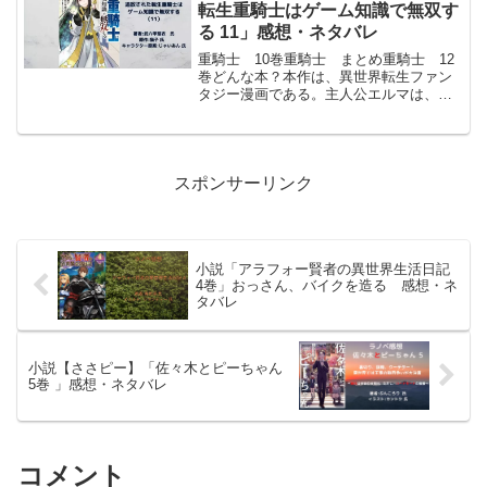
ムとして異世界に...
転生重騎士はゲーム知識で無双す
る 11」感想・ネタバレ
重騎士 10巻重騎士 まとめ重騎士 12
巻どんな本？本作は、異世界転生ファン
タジー漫画である。主人公エルマは、剣
聖の血筋を持ちながら、十五歳の〈加護
の儀〉で「重騎士」という外れクラスを
発現し、家族から追放される。しかし、
この世界が自身の知る...
スポンサーリンク
小説「アラフォー賢者の異世界生活日記
4巻」おっさん、バイクを造る 感想・ネ
タバレ
小説【ささピー】「佐々木とピーちゃん
5巻 」感想・ネタバレ
コメント