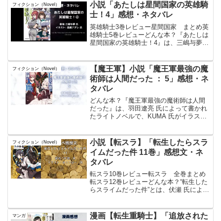
ームのヒロイン”であると知り、その運命
小説「あたしは星間国家の英雄騎
フィクション（Novel）
（シナリオ）をぶち壊...
士！4」感想・ネタバレ
英雄騎士3巻レビュー星間国家 まとめ英
雄騎士5巻レビューどんな本？『あたしは
星間国家の英雄騎士！4』は、三嶋与夢に
よるライトノベル作品である。本作は、
幼少期に領主に憧れ「正義の騎士」を目
指す少女エマが、最上位騎士マリーの指
【魔王軍】小説「魔王軍最強の魔
フィクション（Novel）
導を受けながら成長...
術師は人間だった ： 5」感想・ネ
タバレ
どんな本？『魔王軍最強の魔術師は人間
だった』は、羽田遼亮 氏によって書かれ
たライトノベルで、KUMA 氏がイラスト
を担当。この作品は「小説家になろう」
から始まり、大人気な魔界転生ファンタ
ジーとなった。物語は、魔王軍第七軍団
小説【転スラ】「転生したらスラ
フィクション（Novel）
に所属する不死旅団...
イムだった件 11巻」感想文・ネ
タバレ
転スラ10巻レビュー転スラ 全巻まとめ
転スラ12巻レビューどんな本？“転生した
らスライムだった件”とは、伏瀬 氏による
日本のライトノベルで、異世界転生とフ
ァンタジーのジャンルに属す。主人公
は、通り魔に刺されて死んだ後、スライ
漫画【転生重騎士】「追放された
マンガ