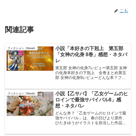
こも
関連記事
小説「本好きの下剋上 第五部
フィクション（Novel）
「女神の化身 8巻」感想・ネタバ
レ
第五部 女神の化身7レビュー第五部 女神
の化身本好きの下剋上 全巻まとめ第五
部 女神の化身9レビューどんな本？フェ
ルディナンドが旅立ったエーレンフェス
トの冬は重い。騒乱を好む「混沌の女
神」のようなゲオルギーネに関する密告
小説【乙サバ】「乙女ゲームのヒ
フィクション（Novel）
があったことで粛清が...
ロインで最強サバイバル8」感
想・ネタバレ
どんな本？「乙女ゲームのヒロインで最
強サバイバル」は、春の日びより原作、
ひたきゆうがイラストを担当した作品。
剣と魔法の世界シエルで孤児として生き
ていた少女アーリシアが、自分が“乙女ゲ