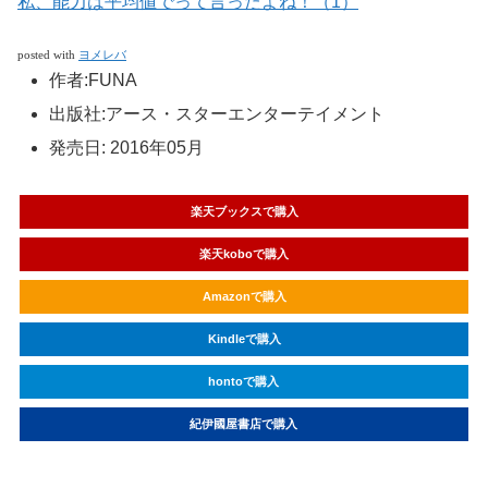
私、能力は平均値でって言ったよね！（1）
posted with
ヨメレバ
作者:
FUNA
出版社:
アース・スターエンターテイメント
発売日:
2016年05月
楽天ブックスで購入
楽天koboで購入
Amazonで購入
Kindleで購入
hontoで購入
紀伊國屋書店で購入
ebookjapanで購入