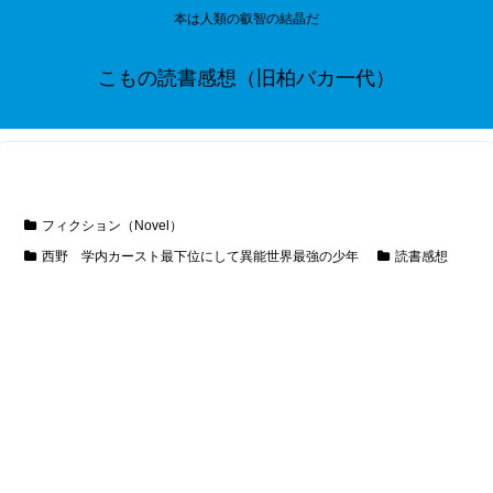
本は人類の叡智の結晶だ
こもの読書感想（旧柏バカ一代）
フィクション（Novel）
西野 学内カースト最下位にして異能世界最強の少年
読書感想