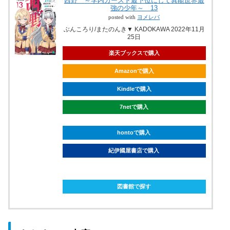
西野 ～学内カースト最下位にして異能世界最
強の少年～ 13
posted with
ヨメレバ
ぶんころり/またのんき▼ KADOKAWA 2022年11月
25日
楽天ブックスで購入
Amazonで購入
Kindleで購入
7netで購入
hontoで購入
紀伊國屋書店で購入
ebookjapanで購入
図書館で探す