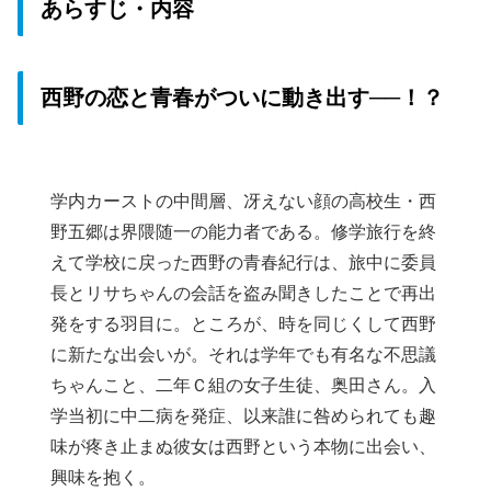
あらすじ・内容
西野の恋と青春がついに動き出す──！？
学内カーストの中間層、冴えない顔の高校生・西
野五郷は界隈随一の能力者である。修学旅行を終
えて学校に戻った西野の青春紀行は、旅中に委員
長とリサちゃんの会話を盗み聞きしたことで再出
発をする羽目に。ところが、時を同じくして西野
に新たな出会いが。それは学年でも有名な不思議
ちゃんこと、二年Ｃ組の女子生徒、奥田さん。入
学当初に中二病を発症、以来誰に咎められても趣
味が疼き止まぬ彼女は西野という本物に出会い、
興味を抱く。