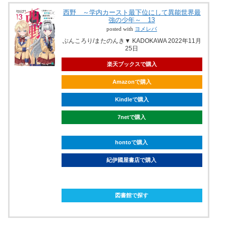
西野 ～学内カースト最下位にして異能世界最
強の少年～ 13
posted with
ヨメレバ
ぶんころり/またのんき▼ KADOKAWA 2022年11月
25日
楽天ブックスで購入
Amazonで購入
Kindleで購入
7netで購入
hontoで購入
紀伊國屋書店で購入
ebookjapanで購入
図書館で探す