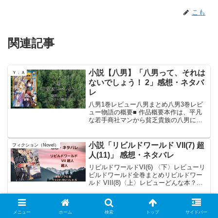
こも
関連記事
小説【八男】「八男って、それは
Ｙ．Ａ
ないでしょう！ 2」感想・ネタバ
レ
八男1巻レビュー八男まとめ八男3巻レビ
ュー物語の概要■ 作品概要本作は、平凡
な若手商社マンから貧乏貴族の八男に転
生した一宮信吾（ヴェンデリン）の成り
上がりを描く異世界転生ファンタジーの
第2巻である。 アンデッド化した古代竜
小説「リビルドワールド VII(7) 超
フィクション（Novel）
の襲撃を乗り切り、...
人(11)」 感想・ネタバレ
リビルドワールドVI(6) 〈下〉レビューリ
ビルドワールド全巻まとめリビルドワー
ルド VIII(8)〈上〉レビューどんな本？小
説家になろう出身の新文芸。話はキャラ
クターの名前以外は別物になっている。
アニメ化の企画が進行中。漫画も連載
小説「マージナル・オペレーショ
フィクション（Novel）
メニュー
ホーム
検索
トップ
サイドバー
中。ＫＡ...