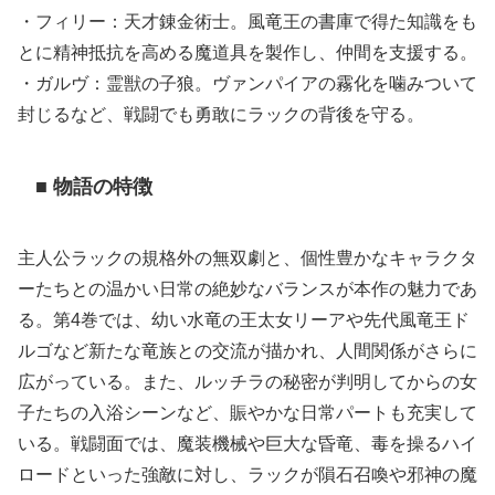
・フィリー：天才錬金術士。風竜王の書庫で得た知識をも
とに精神抵抗を高める魔道具を製作し、仲間を支援する。
・ガルヴ：霊獣の子狼。ヴァンパイアの霧化を噛みついて
封じるなど、戦闘でも勇敢にラックの背後を守る。
■ 物語の特徴
主人公ラックの規格外の無双劇と、個性豊かなキャラクタ
ーたちとの温かい日常の絶妙なバランスが本作の魅力であ
る。第4巻では、幼い水竜の王太女リーアや先代風竜王ド
ルゴなど新たな竜族との交流が描かれ、人間関係がさらに
広がっている。また、ルッチラの秘密が判明してからの女
子たちの入浴シーンなど、賑やかな日常パートも充実して
いる。戦闘面では、魔装機械や巨大な昏竜、毒を操るハイ
ロードといった強敵に対し、ラックが隕石召喚や邪神の魔