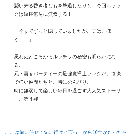
襲い来る昏き者どもを撃退したりと、今回もラッ
クは縦横無尽に無双する!!
「今までずっと隠していましたが、実は、ぼ
く……」
思わぬところからルッチラの秘密も明らかにな
る、
元・勇者パーティーの最強魔導士ラックが、愉快
で強い仲間たちと、時にのんびり、
時に無双して楽しい毎日を過ごす大人気ストーリ
ー、第４弾!!
ここは俺に任せて先に行けと言ってから10年がたったら