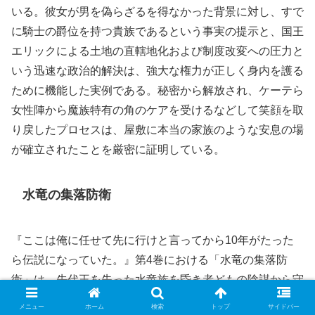
いる。彼女が男を偽らざるを得なかった背景に対し、すで
に騎士の爵位を持つ貴族であるという事実の提示と、国王
エリックによる土地の直轄地化および制度改変への圧力と
いう迅速な政治的解決は、強大な権力が正しく身内を護る
ために機能した実例である。秘密から解放され、ケーテら
女性陣から魔族特有の角のケアを受けるなどして笑顔を取
り戻したプロセスは、屋敷に本当の家族のような安息の場
が確立されたことを厳密に証明している。
水竜の集落防衛
『ここは俺に任せて先に行けと言ってから10年がたった
ら伝説になっていた。』第4巻における「水竜の集落防
衛」は、先代王を失った水竜族を昏き者どもの陰謀から守
るため、遺跡保護委員会が総力を挙げて防衛体制を構築
メニュー
ホーム
検索
トップ
サイドバー