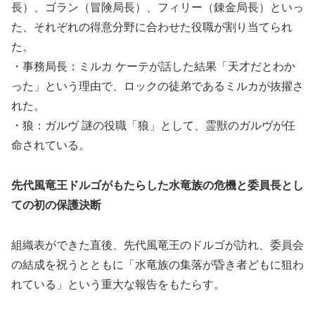
長）、ゴラン（冒険局長）、フィリー（錬金局長）といっ
た、それぞれの得意分野に合わせた役職が割り当てられ
た。
・事務局長：ミルカ ケーテが話した結果「天才だとわか
った」という理由で、ロックの徒弟であるミルカが抜擢さ
れた。
・狼：ガルヴ 謎の役職「狼」として、霊獣のガルヴが任
命されている。
先代風竜王ドルゴがもたらした水竜族の危機と委員長とし
ての初の保護決断
組織表ができた直後、先代風竜王のドルゴが訪れ、委員会
の結成を祝うとともに「水竜族の集落が昏き者どもに狙わ
れている」という重大な報告をもたらす。