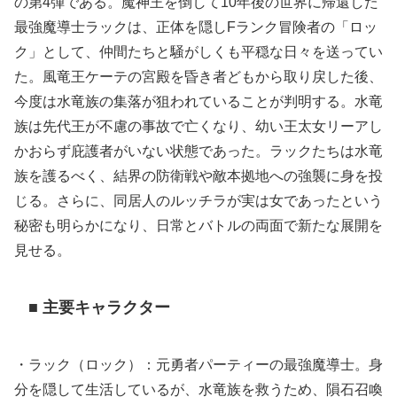
の第4弾である。魔神王を倒して10年後の世界に帰還した
最強魔導士ラックは、正体を隠しFランク冒険者の「ロッ
ク」として、仲間たちと騒がしくも平穏な日々を送ってい
た。風竜王ケーテの宮殿を昏き者どもから取り戻した後、
今度は水竜族の集落が狙われていることが判明する。水竜
族は先代王が不慮の事故で亡くなり、幼い王太女リーアし
かおらず庇護者がいない状態であった。ラックたちは水竜
族を護るべく、結界の防衛戦や敵本拠地への強襲に身を投
じる。さらに、同居人のルッチラが実は女であったという
秘密も明らかになり、日常とバトルの両面で新たな展開を
見せる。
■ 主要キャラクター
・ラック（ロック）：元勇者パーティーの最強魔導士。身
分を隠して生活しているが、水竜族を救うため、隕石召喚