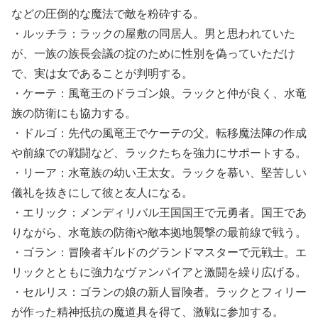
などの圧倒的な魔法で敵を粉砕する。
・ルッチラ：ラックの屋敷の同居人。男と思われていた
が、一族の族長会議の掟のために性別を偽っていただけ
で、実は女であることが判明する。
・ケーテ：風竜王のドラゴン娘。ラックと仲が良く、水竜
族の防衛にも協力する。
・ドルゴ：先代の風竜王でケーテの父。転移魔法陣の作成
や前線での戦闘など、ラックたちを強力にサポートする。
・リーア：水竜族の幼い王太女。ラックを慕い、堅苦しい
儀礼を抜きにして彼と友人になる。
・エリック：メンディリバル王国国王で元勇者。国王であ
りながら、水竜族の防衛や敵本拠地襲撃の最前線で戦う。
・ゴラン：冒険者ギルドのグランドマスターで元戦士。エ
リックとともに強力なヴァンパイアと激闘を繰り広げる。
・セルリス：ゴランの娘の新人冒険者。ラックとフィリー
が作った精神抵抗の魔道具を得て、激戦に参加する。