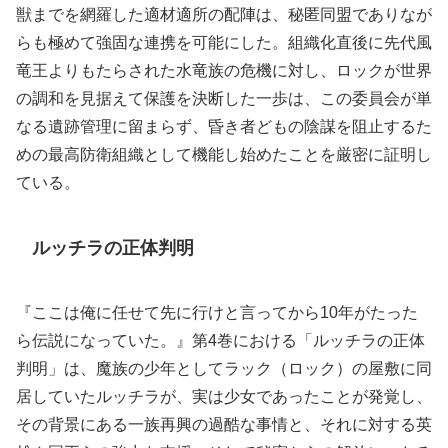
獣までを網羅した適材適所の配陣は、秘匿同盟でありなが
らも極めて強固な連携を可能にした。組織化直後に先代風
竜王よりもたらされた水竜族の危機に対し、ロックが世界
の調和を見据えて保護を決断した一歩は、この委員会が単
なる遺跡管理に留まらず、昏き者どもの陰謀を阻止するた
めの最高防衛組織として機能し始めたことを厳密に証明し
ている。
ルッチラの正体判明
『ここは俺に任せて先に行けと言ってから10年がたった
ら伝説になっていた。』第4巻における「ルッチラの正体
判明」は、魔族の少年としてラック（ロック）の屋敷に同
居していたルッチラが、実は少女であったことが発覚し、
その背景にある一族再興の過酷な事情と、それに対する英