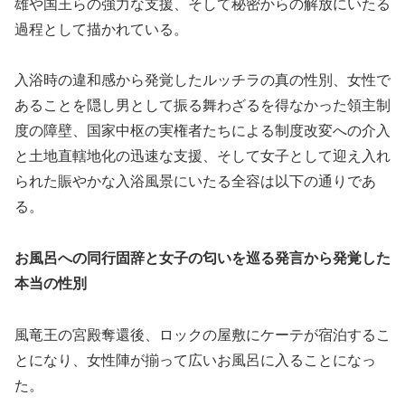
雄や国王らの強力な支援、そして秘密からの解放にいたる
過程として描かれている。
入浴時の違和感から発覚したルッチラの真の性別、女性で
あることを隠し男として振る舞わざるを得なかった領主制
度の障壁、国家中枢の実権者たちによる制度改変への介入
と土地直轄地化の迅速な支援、そして女子として迎え入れ
られた賑やかな入浴風景にいたる全容は以下の通りであ
る。
お風呂への同行固辞と女子の匂いを巡る発言から発覚した
本当の性別
風竜王の宮殿奪還後、ロックの屋敷にケーテが宿泊するこ
とになり、女性陣が揃って広いお風呂に入ることになっ
た。