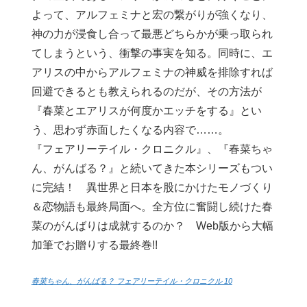
よって、アルフェミナと宏の繋がりが強くなり、
神の力が浸食し合って最悪どちらかが乗っ取られ
てしまうという、衝撃の事実を知る。同時に、エ
アリスの中からアルフェミナの神威を排除すれば
回避できるとも教えられるのだが、その方法が
『春菜とエアリスが何度かエッチをする』とい
う、思わず赤面したくなる内容で……。
『フェアリーテイル・クロニクル』、『春菜ちゃ
ん、がんばる？』と続いてきた本シリーズもつい
に完結！ 異世界と日本を股にかけたモノづくり
＆恋物語も最終局面へ。全方位に奮闘し続けた春
菜のがんばりは成就するのか？ Web版から大幅
加筆でお贈りする最終巻!!
春菜ちゃん、がんばる？ フェアリーテイル・クロニクル 10