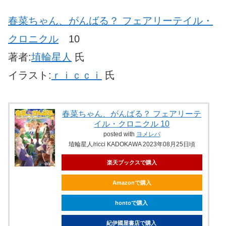
春菜ちゃん、がんばる？ フェアリーテイル・
クロニクル
10
著者:
埴輪星人
氏
イラスト:
ｒｉｃｃｉ
氏
春菜ちゃん、がんばる？ フェアリーテ
イル・クロニクル 10
posted with
ヨメレバ
埴輪星人/ricci KADOKAWA 2023年08月25日頃
楽天ブックスで購入
Amazonで購入
hontoで購入
紀伊國屋書店で購入