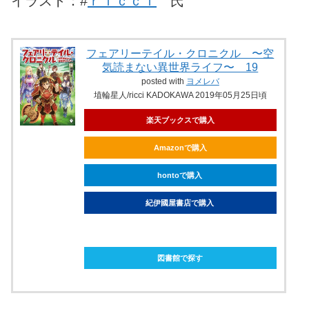
イラスト：#
ｒｉｃｃｉ
氏
フェアリーテイル・クロニクル 〜空
気読まない異世界ライフ〜 19
posted with
ヨメレバ
埴輪星人/ricci KADOKAWA 2019年05月25日頃
楽天ブックスで購入
Amazonで購入
hontoで購入
紀伊國屋書店で購入
ebookjapanで購入
図書館で探す