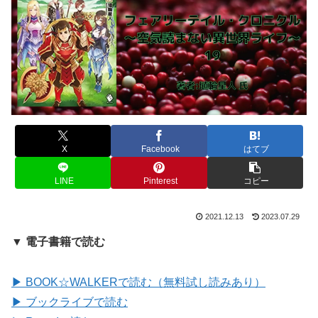
X
Facebook
はてブ
LINE
Pinterest
コピー
2021.12.13
2023.07.29
▼ 電子書籍で読む
▶ BOOK☆WALKERで読む（無料試し読みあり）
▶ ブックライブで読む