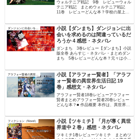
ウォルテニア戦記 9巻 レビューウォル
テニア戦記 まとめウォルテニア戦記
11巻 レビューどんな本？学校の屋上で
弁当を食べようとしていたらいきなり異
世界に召喚された高校生の御子柴亮真。
ただ彼はマトモじゃ無かった。召喚した
小説【ダンまち】ダンジョンに出
ダンジョンに出会いを求めるのは間違っているだろうか
魔術師を殺し。逃亡途...
会いを求めるのは間違っているだ
ろうか 4 感想・ネタバレ
ダンまち 3巻レビュー【ダンまち】小説
版全巻 あらすじ・ネタバレ・まとめダン
まち 5巻レビューどんな本？元々は小説
の投稿サイトArcadiaで読んでいた小説だ
った。大賞を取れたと書かれた後に消さ
れて、書籍化されたら買おうと思い出版
小説【アラフォー賢者】「アラフ
アラフォー賢者の異世界生活日記
されたのが...
ォー賢者の異世界生活日記 19
巻」感想文・ネタバレ
アラフォー賢者18巻レビューアラフォー
賢者まとめアラフォー賢者20巻レビュー
どんな本？■ 作品概要 本作は、異世界に
転生したアラフォーの大賢者・ゼロスが
自由気ままに生きる姿を描いたファンタ
ジー作品の第19巻である。四神教の総本
小説【ツキミチ】「月が導く異世
フィクション（Novel）
山マハ・ルター...
界道中 2 巻」感想・ネタバレ
ツキミチ1巻レビューツキミチ まとめツ