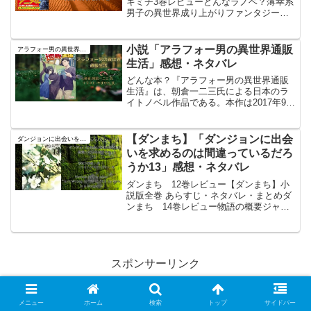
キミチ3巻レビューどんなラノベ？薄幸系
男子の異世界成り上がりファンタジー！
え？そうだっけ？薄幸系男子は頷けるけ
ど、成り上がってるか？そんな彼に惚れ
込んだ人(?)達が織りなす異世界道中。彼
小説「アラフォー男の異世界通販
アラフォー男の異世界通販生活
は穏便に事を運び...
生活」感想・ネタバレ
どんな本？『アラフォー男の異世界通販
生活』は、朝倉一二三氏による日本のラ
イトノベル作品である。本作は2017年9月
から2021年6月まで小説投稿サイト「小説
家になろう」に連載され、その後、SBク
リエイティブのツギクルブックスより書
【ダンまち】「ダンジョンに出会
ダンジョンに出会いを求めるのは間違っているだろうか
籍化された...
いを求めるのは間違っているだろ
うか13」感想・ネタバレ
ダンまち 12巻レビュー【ダンまち】小
説版全巻 あらすじ・ネタバレ・まとめダ
ンまち 14巻レビュー物語の概要ジャン
ル：異世界ファンタジー／冒険譚であ
る。本作は、神々と冒険者が共存するオ
ラリオ世界を舞台に、青年ベル・クラネ
ルとその仲間たちが成...
スポンサーリンク
メニュー
ホーム
検索
トップ
サイドバー