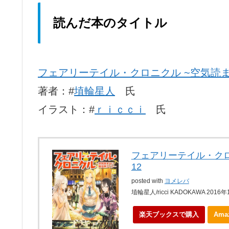
読んだ本のタイトル
フェアリーテイル・クロニクル ~空気読
著者：#
埴輪星人
氏
イラスト：#
ｒｉｃｃｉ
氏
フェアリーテイル・ク
12
posted with
ヨメレバ
埴輪星人/ricci KADOKAWA 2016
楽天ブックスで購入
Am