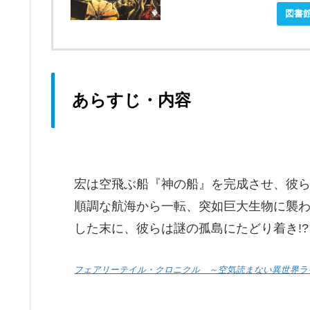
ebookjapanで購入
図書
あらすじ・内容
宏は空飛ぶ船『神の船』を完成させ、彼
順調な航海から一転、突如巨大生物に襲
した末に、彼らは謎の孤島にたどり着き!?
フェアリーテイル・クロニクル ～空気読まない異世界ラ