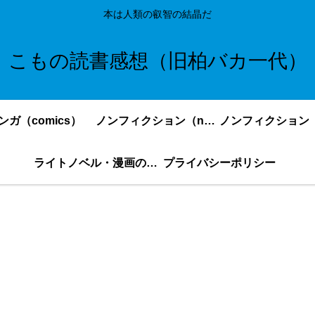
本は人類の叡智の結晶だ
こもの読書感想（旧柏バカ一代）
ンガ（comics）
ノンフィクション（nonfiction）更新順
ライトノベル・漫画の感想・ネタバレまとめ｜こもの読書感想
プライバシーポリシー