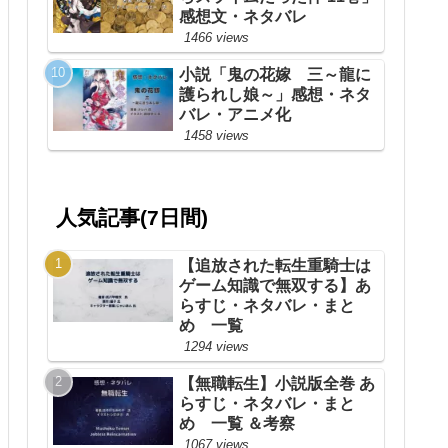
感想文・ネタバレ
1466 views
小説「鬼の花嫁 三～龍に
護られし娘～」感想・ネタ
バレ・アニメ化
1458 views
人気記事(7日間)
【追放された転生重騎士は
ゲーム知識で無双する】あ
らすじ・ネタバレ・まと
め 一覧
1294 views
【無職転生】小説版全巻 あ
らすじ・ネタバレ・まと
め 一覧 ＆考察
1067 views