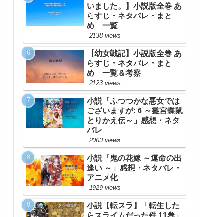
いました。】小説版全巻 あ
らすじ・ネタバレ・まと
め 一覧
2138 views
【幼女戦記】小説版全巻 あ
らすじ・ネタバレ・まと
め 一覧＆考察
2123 views
小説「ふつつかな悪女では
ございますが: 6 ～雛宮蝶鼠
とりかえ伝～」感想・ネタ
バレ
2063 views
小説「鬼の花嫁 ～運命の出
逢い ～」感想・ネタバレ・
アニメ化
1929 views
小説【転スラ】「転生した
らスライムだった件 11巻」