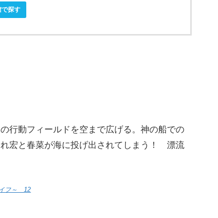
館で探す
らの行動フィールドを空まで広げる。神の船での
われ宏と春菜が海に投げ出されてしまう！ 漂流
イフ～ 12