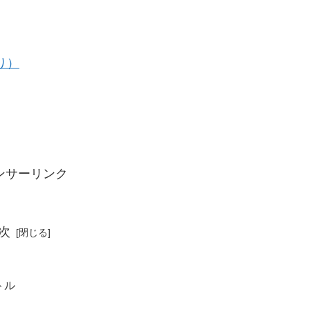
り）
ンサーリンク
次
トル