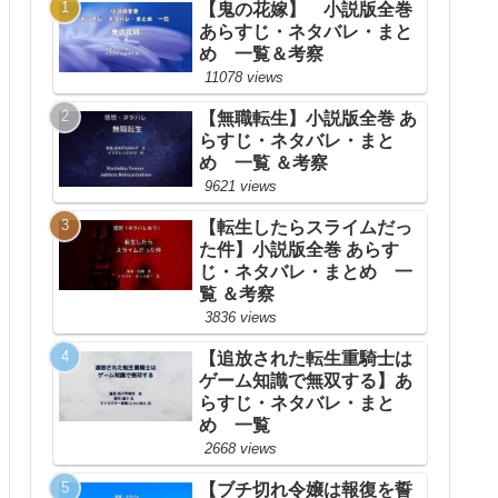
【鬼の花嫁】 小説版全巻
あらすじ・ネタバレ・まと
め 一覧＆考察
11078 views
【無職転生】小説版全巻 あ
らすじ・ネタバレ・まと
め 一覧 ＆考察
9621 views
【転生したらスライムだっ
た件】小説版全巻 あらす
じ・ネタバレ・まとめ 一
覧 ＆考察
3836 views
【追放された転生重騎士は
ゲーム知識で無双する】あ
らすじ・ネタバレ・まと
め 一覧
2668 views
【ブチ切れ令嬢は報復を誓