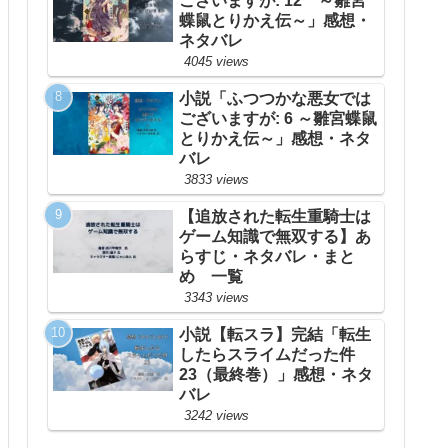
ございますが: 12 ～雛宮
蝶鼠とりかえ伝～」感想・
ネタバレ
4045 views
小説「ふつつかな悪女では
ございますが: 6 ～雛宮蝶鼠
とりかえ伝～」感想・ネタ
バレ
3833 views
【追放された転生重騎士は
ゲーム知識で無双する】あ
らすじ・ネタバレ・まと
め 一覧
3343 views
小説【転スラ】完結「転生
したらスライムだった件
23（最終巻）」感想・ネタ
バレ
3242 views