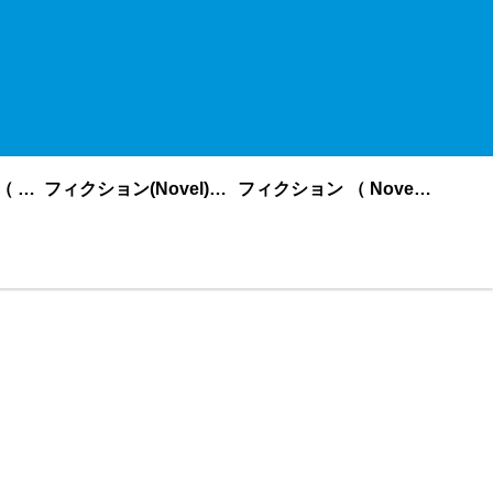
ノンフィクション （ nonfiction ） あいうえお順
フィクション(Novel)更新順
フィクション （ Novel ） あいうえお順