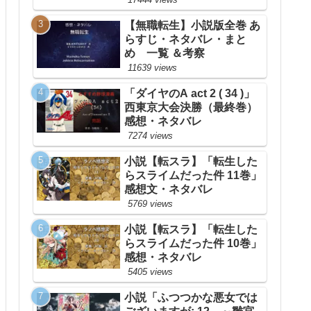
【無職転生】小説版全巻 あ
らすじ・ネタバレ・まと
め 一覧 ＆考察
11639 views
「ダイヤのA act 2 ( 34 )」
西東京大会決勝（最終巻）
感想・ネタバレ
7274 views
小説【転スラ】「転生した
らスライムだった件 11巻」
感想文・ネタバレ
5769 views
小説【転スラ】「転生した
らスライムだった件 10巻」
感想・ネタバレ
5405 views
小説「ふつつかな悪女では