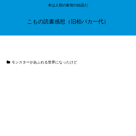
本は人類の叡智の結晶だ
こもの読書感想（旧柏バカ一代）
モンスターがあふれる世界になったけど