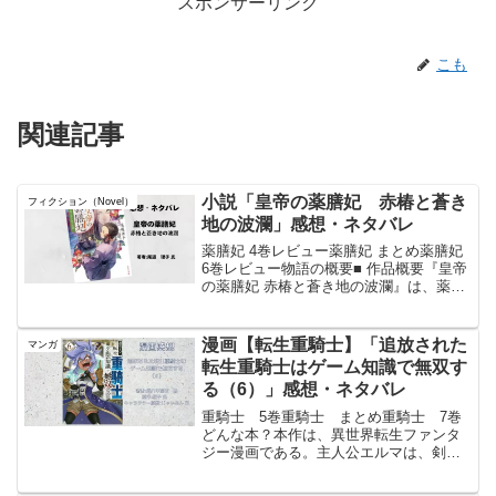
スポンサーリンク
こも
関連記事
小説「皇帝の薬膳妃 赤椿と蒼き
フィクション（Novel）
地の波瀾」感想・ネタバレ
薬膳妃 4巻レビュー薬膳妃 まとめ薬膳妃
6巻レビュー物語の概要■ 作品概要『皇帝
の薬膳妃 赤椿と蒼き地の波瀾』は、薬膳
師と后の二役を演じる董胡を主人公とし
た王宮アジアンファンタジー小説の第5弾
である。 本作では、青龍の后を救った董
漫画【転生重騎士】「追放された
マンガ
胡が、つ...
転生重騎士はゲーム知識で無双す
る（6）」感想・ネタバレ
重騎士 5巻重騎士 まとめ重騎士 7巻
どんな本？本作は、異世界転生ファンタ
ジー漫画である。主人公エルマは、剣聖
の血筋を持ちながら、十五歳の〈加護の
儀〉で「重騎士」という外れクラスを発