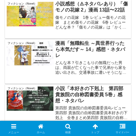
現し、家族から追放される。しかし、こ
小説感想（⚠️ネタバレあり）「傷
フィクション（Novel）
の世界が自身の知るゲー...
モノの花嫁 2」漫画 13話〜22話
傷モノの花嫁 1巻 レビュー傷モノの花
嫁 まとめ傷モノの花嫁 6巻 レビュー
どんな本？『傷モノの花嫁』は「かくり
よの宿飯」シリーズや「浅草鬼嫁日記」
シリーズの著者、友麻碧 氏による新作小
説で、2023年10月13日に講談社タイガか
漫画「無職転生 ～異世界行った
フィクション（Novel）
ら発売され...
ら本気だす～ 14」感想・ネタバ
レ
どんな本？引きこもりの無職だった男
は、両親が亡くなった事で兄弟から家を
追い出され。交通事故に遭いそうになっ
た高校生達を助けたら轢かれてしまい死
亡し転生した。今度の生は諦めずに努力
して行こう。前のようにはなりたく無
小説「本好きの下剋上 第四部
フィクション（Novel）
い。そう思いながら、魔法をロ...
貴族院の自称図書委員 5巻」感
想・ネタバレ
第四部 貴族院の自称図書委員4レビュー
第四部 貴族院の自称図書委員本好きの下
剋上 全巻まとめ第四部 貴族院の自称図
書委員6レビュー読んだ本のタイトル本好
きの下剋上～司書になるためには手段を
選んでいられません～ 第四部「貴族院
メニュー
ホーム
検索
トップ
サイドバー
小説【このすば】「この素晴らし
この素晴らしい世界に祝福を！