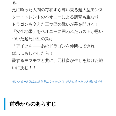
る。
更に喰った人間の存在すら奪い去る超大型モンス
ター・トレントのペオニーによる襲撃も重なり、
ドラゴンも交えた三つ巴の戦いが幕を開ける！
『安全地帯』をペオニーに囲われたカズトが思い
ついた起死回生の策は――
「アイツを――あのドラゴンを仲間にできれ
ば……もしかしたら！」
愛するモフモフと共に、元社畜が生存を賭けた戦
いに挑む！！
モンスターがあふれる世界になったので、好きに生きたいと思います4
前巻からのあらすじ