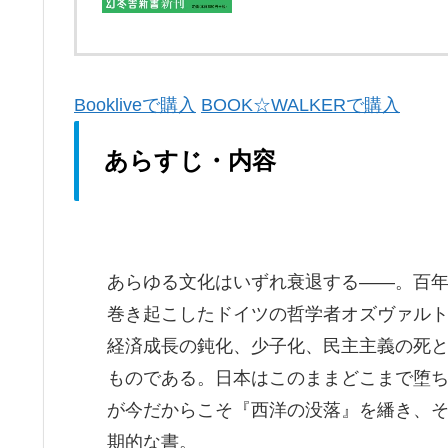
Bookliveで購入
BOOK☆WALKERで購入
あらすじ・内容
あらゆる文化はいずれ衰退する――。百
巻き起こしたドイツの哲学者オズヴァル
経済成長の鈍化、少子化、民主主義の死
ものである。日本はこのままどこまで堕
が今だからこそ『西洋の没落』を繙き、
期的な書。