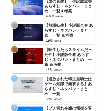
【鬼の花嫁】 小説版全巻
あらすじ・ネタバレ・まと
め 一覧＆考察
10834 views
【無職転生】小説版全巻 あ
らすじ・ネタバレ・まと
め 一覧 ＆考察
9265 views
【転生したらスライムだっ
た件】小説版全巻 あらす
じ・ネタバレ・まとめ 一
覧 ＆考察
4141 views
【追放された転生重騎士は
ゲーム知識で無双する】あ
らすじ・ネタバレ・まと
め 一覧
2891 views
【ブチ切れ令嬢は報復を誓