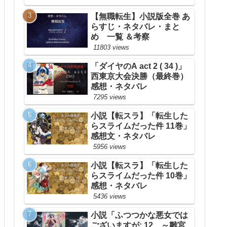
【無職転生】小説版全巻 あ
らすじ・ネタバレ・まと
め 一覧 ＆考察
11803 views
「ダイヤのA act 2 ( 34 )」
西東京大会決勝（最終巻）
感想・ネタバレ
7295 views
小説【転スラ】「転生した
らスライムだった件 11巻」
感想文・ネタバレ
5956 views
小説【転スラ】「転生した
らスライムだった件 10巻」
感想・ネタバレ
5436 views
小説「ふつつかな悪女では
ございますが: 12 ～雛宮