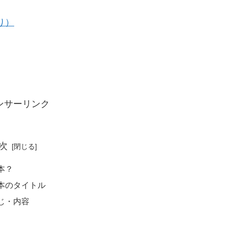
り）
ンサーリンク
次
本？
本のタイトル
じ・内容