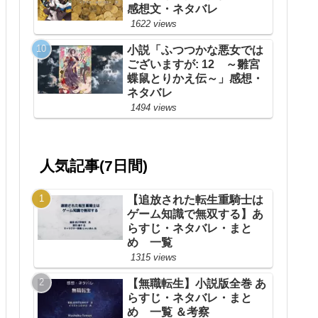
感想文・ネタバレ
1622 views
小説「ふつつかな悪女では
ございますが: 12 ～雛宮
蝶鼠とりかえ伝～」感想・
ネタバレ
1494 views
人気記事(7日間)
【追放された転生重騎士は
ゲーム知識で無双する】あ
らすじ・ネタバレ・まと
め 一覧
1315 views
【無職転生】小説版全巻 あ
らすじ・ネタバレ・まと
め 一覧 ＆考察