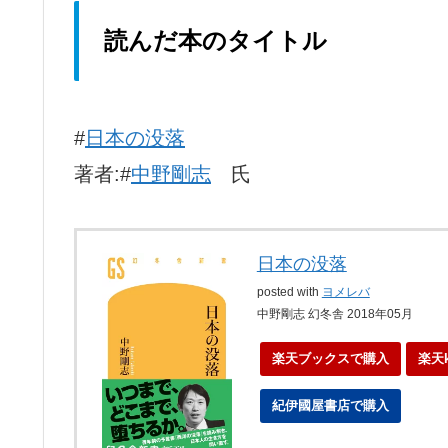
読んだ本のタイトル
#
日本の没落
著者:#
中野剛志
氏
日本の没落
posted with
ヨメレバ
中野剛志 幻冬舎 2018年05月
楽天ブックスで購入
楽天
紀伊國屋書店で購入
ebo