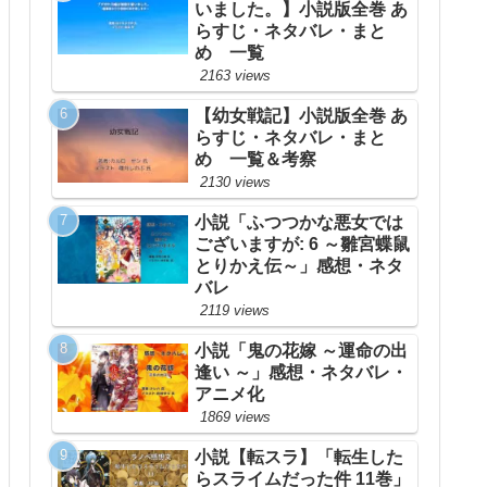
いました。】小説版全巻 あ
らすじ・ネタバレ・まと
め 一覧
2163 views
【幼女戦記】小説版全巻 あ
らすじ・ネタバレ・まと
め 一覧＆考察
2130 views
小説「ふつつかな悪女では
ございますが: 6 ～雛宮蝶鼠
とりかえ伝～」感想・ネタ
バレ
2119 views
小説「鬼の花嫁 ～運命の出
逢い ～」感想・ネタバレ・
アニメ化
1869 views
小説【転スラ】「転生した
らスライムだった件 11巻」