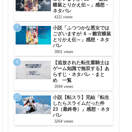
蝶鼠とりかえ伝～」感想・
ネタバレ
4111 views
小説「ふつつかな悪女では
ございますが: 6 ～雛宮蝶鼠
とりかえ伝～」感想・ネタ
バレ
3901 views
【追放された転生重騎士は
ゲーム知識で無双する】あ
らすじ・ネタバレ・まと
め 一覧
3594 views
小説【転スラ】完結「転生
したらスライムだった件
23（最終巻）」感想・ネタ
バレ
3264 views