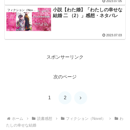
2023.07.05
小説【わた婚】「わたしの幸せな
フィクション（Novel）
結婚 二 （2）」感想・ネタバレ
2023.07.03
スポンサーリンク
次のページ
次
1
2
へ
ホーム
読書感想
フィクション（Novel）
わ
たしの幸せな結婚