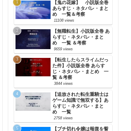
【鬼の花嫁】 小説版全巻
あらすじ・ネタバレ・まと
め 一覧＆考察
11108 views
【無職転生】小説版全巻 あ
らすじ・ネタバレ・まと
め 一覧 ＆考察
9659 views
【転生したらスライムだっ
た件】小説版全巻 あらす
じ・ネタバレ・まとめ 一
覧 ＆考察
3844 views
【追放された転生重騎士は
ゲーム知識で無双する】あ
らすじ・ネタバレ・まと
め 一覧
2758 views
【ブチ切れ令嬢は報復を誓