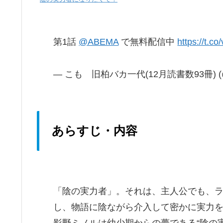
第1話
@ABEMA
で無料配信中
https://t.
— こも 旧柏バカ一代(12月読書数93冊) (@d
あらすじ・内容
「陰の実力者」。それは、主人公でも、
し、物語に陰ながら介入して密かに実力