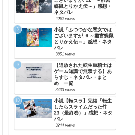
ございますが: 12 ～雛宮
蝶鼠とりかえ伝～」感想・
ネタバレ
4062 views
小説「ふつつかな悪女では
ございますが: 6 ～雛宮蝶鼠
とりかえ伝～」感想・ネタ
バレ
3851 views
【追放された転生重騎士は
ゲーム知識で無双する】あ
らすじ・ネタバレ・まと
め 一覧
3433 views
小説【転スラ】完結「転生
したらスライムだった件
23（最終巻）」感想・ネタ
バレ
3244 views