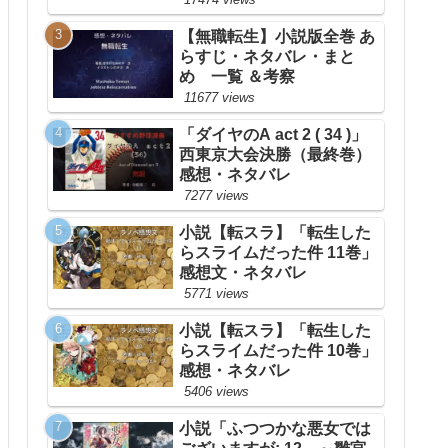
【無職転生】小説版全巻 あ
らすじ・ネタバレ・まと
め 一覧 ＆考察
11677 views
「ダイヤのA act 2 ( 34 )」
西東京大会決勝（最終巻）
感想・ネタバレ
7277 views
小説【転スラ】「転生した
らスライムだった件 11巻」
感想文・ネタバレ
5771 views
小説【転スラ】「転生した
らスライムだった件 10巻」
感想・ネタバレ
5406 views
小説「ふつつかな悪女では