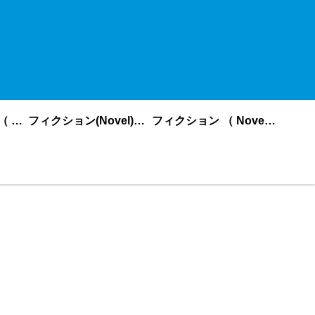
ノンフィクション （ nonfiction ） あいうえお順
フィクション(Novel)更新順
フィクション （ Novel ） あいうえお順