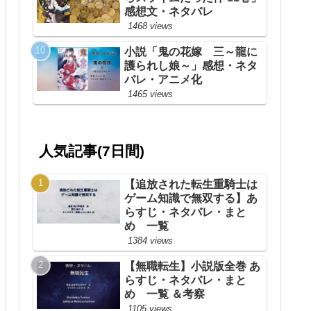
感想文・ネタバレ
1468 views
小説「鬼の花嫁 三～龍に
護られし娘～」感想・ネタ
バレ・アニメ化
1465 views
人気記事(7日間)
【追放された転生重騎士は
ゲーム知識で無双する】あ
らすじ・ネタバレ・まと
め 一覧
1384 views
【無職転生】小説版全巻 あ
らすじ・ネタバレ・まと
め 一覧 ＆考察
1105 views