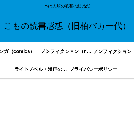
本は人類の叡智の結晶だ
こもの読書感想（旧柏バカ一代）
ンガ（comics）
ノンフィクション（nonfiction）更新順
ライトノベル・漫画の感想・ネタバレまとめ｜こもの読書感想
プライバシーポリシー