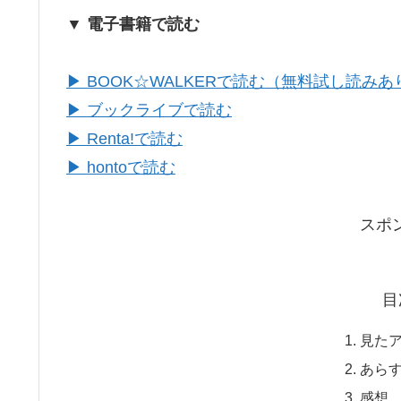
▼ 電子書籍で読む
▶ BOOK☆WALKERで読む（無料試し読みあ
▶ ブックライブで読む
▶ Renta!で読む
▶ hontoで読む
スポ
目
見た
あら
感想