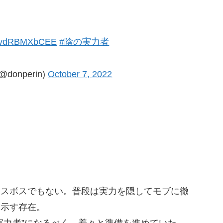
co/vdRBMXbCEE
#陰の実力者
onperin)
October 7, 2022
ラスボスでもない。普段は実力を隠してモブに徹
を示す存在。