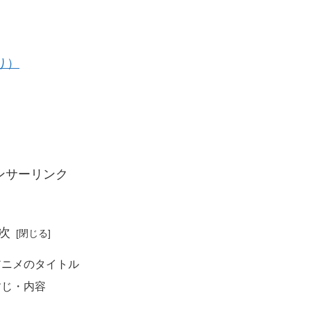
り）
ンサーリンク
次
アニメのタイトル
すじ・内容