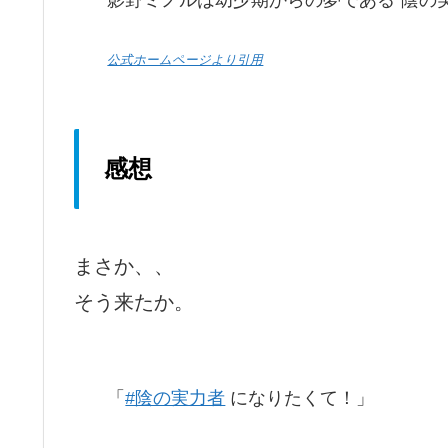
影野ミノルは幼少期からの夢である“陰の
公式ホームページより引用
感想
まさか、、
そう来たか。
「
#陰の実力者
になりたくて！」