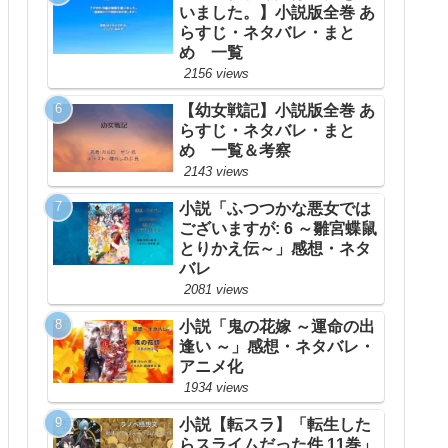
いました。】小説版全巻 あ
らすじ・ネタバレ・まと
め 一覧
2156 views
【幼女戦記】小説版全巻 あ
らすじ・ネタバレ・まと
め 一覧＆考察
2143 views
小説「ふつつかな悪女では
ございますが: 6 ～雛宮蝶鼠
とりかえ伝～」感想・ネタ
バレ
2081 views
小説「鬼の花嫁 ～運命の出
逢い ～」感想・ネタバレ・
アニメ化
1934 views
小説【転スラ】「転生した
らスライムだった件 11巻」