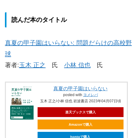
読んだ本のタイトル
真夏の甲子園はいらない: 問題だらけの高校野
球
著者:
玉木 正之
氏
小林 信也
氏
真夏の甲子園はいらない
posted with
ヨメレバ
玉木 正之/小林 信也 岩波書店 2023年04月07日頃
楽天ブックスで購入
Amazonで購入
hontoで購入