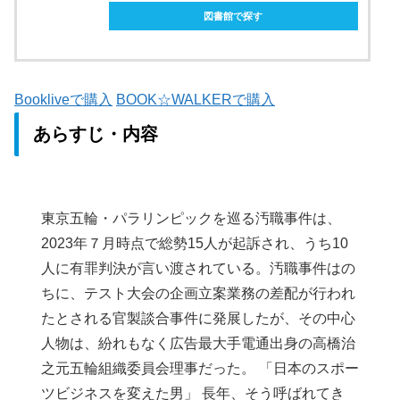
図書館で探す
Bookliveで購入
BOOK☆WALKERで購入
あらすじ・内容
東京五輪・パラリンピックを巡る汚職事件は、
2023年７月時点で総勢15人が起訴され、うち10
人に有罪判決が言い渡されている。汚職事件はの
ちに、テスト大会の企画立案業務の差配が行われ
たとされる官製談合事件に発展したが、その中心
人物は、紛れもなく広告最大手電通出身の高橋治
之元五輪組織委員会理事だった。 「日本のスポー
ツビジネスを変えた男」 長年、そう呼ばれてき