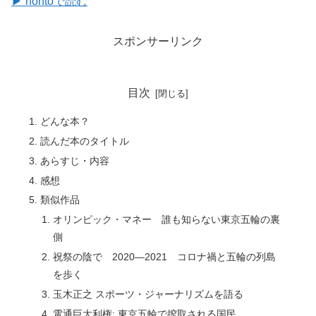
▶ hontoで読む
スポンサーリンク
目次
どんな本？
読んだ本のタイトル
あらすじ・内容
感想
類似作品
オリンピック・マネー 誰も知らない東京五輪の裏
側
祝祭の陰で 2020―2021 コロナ禍と五輪の列島
を歩く
玉木正之 スポーツ・ジャーナリズムを語る
電通巨大利権: 東京五輪で搾取される国民