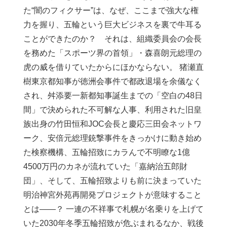
た“闇のフィクサー”は、なぜ、ここまで強大な権
力を握り、五輪という巨大ビジネスを裏で牛耳る
ことができたのか？ それは、組織委員会の会長
を務めた「スポーツ界の首領」・森喜朗元総理の
虎の威を借りていたからにほかならない。 猪瀬直
樹東京都知事が徳洲会事件で都政退場を余儀なく
され、舛添要一新都知事誕生までの「空白の48日
間」で決められた不可解な人事、利用された旧皇
族出身の竹田恒和JOC会長と慶応三田会ネットワ
ーク、安倍元総理銃撃事件をきっかけに動き始め
た検察機構、五輪招致にカラんで不明瞭な1億
4500万円のカネが流れていた「嘉納治五郎財
団」、そして、五輪招致よりも前に決まっていた
明治神宮外苑再開発プロジェクトが意味すること
とは――？ 一連の不祥事で札幌が名乗りを上げて
いた2030年冬季五輪招致が危ぶまれるなか、戦後