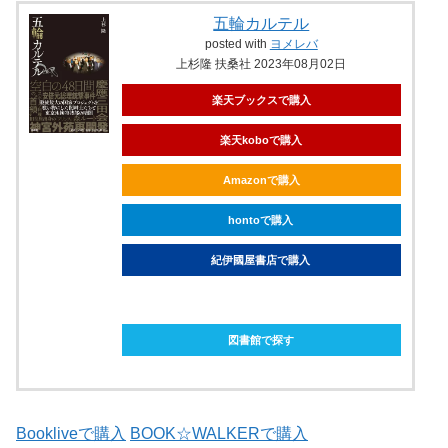
五輪カルテル
posted with
ヨメレバ
上杉隆 扶桑社 2023年08月02日
楽天ブックスで購入
楽天koboで購入
Amazonで購入
hontoで購入
紀伊國屋書店で購入
ebookjapanで購入
図書館で探す
Bookliveで購入
BOOK☆WALKERで購入