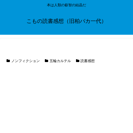
本は人類の叡智の結晶だ
こもの読書感想（旧柏バカ一代）
ノンフィクション
五輪カルテル
読書感想