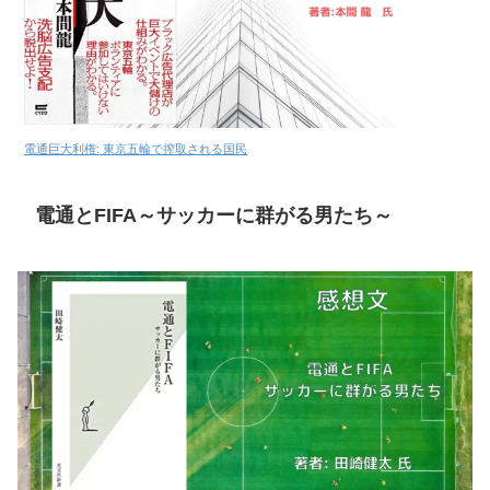
電通巨大利権: 東京五輪で搾取される国民
電通とFIFA～サッカーに群がる男たち～