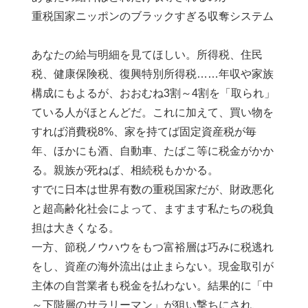
重税国家ニッポンのブラックすぎる収奪システム
あなたの給与明細を見てほしい。所得税、住民
税、健康保険税、復興特別所得税……年収や家族
構成にもよるが、おおむね3割～4割を「取られ」
ている人がほとんどだ。これに加えて、買い物を
すれば消費税8%、家を持てば固定資産税が毎
年、ほかにも酒、自動車、たばこ等に税金がかか
る。親族が死ねば、相続税もかかる。
すでに日本は世界有数の重税国家だが、財政悪化
と超高齢化社会によって、ますます私たちの税負
担は大きくなる。
一方、節税ノウハウをもつ富裕層は巧みに税逃れ
をし、資産の海外流出は止まらない。現金取引が
主体の自営業者も税金を払わない。結果的に「中
～下階層のサラリーマン」が狙い撃ちにされ、