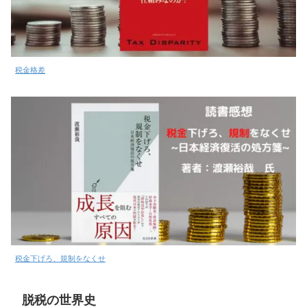
税金格差
税金下げろ、規制をなくせ
脱税の世界史