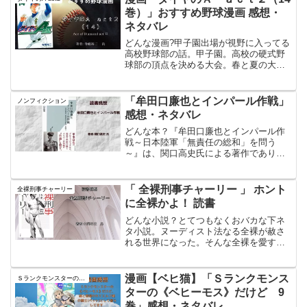
巻）」おすすめ野球漫画 感想・
ネタバレ
どんな漫画?甲子園出場が視野に入ってる
高校野球部の話。甲子園。高校の硬式野
球部の頂点を決める大会。春と夏の大会
があり、地元のチームが上位に行けば応
援する。出身校なら後輩や支援会が金を
徴収しに来る大会。←偏見それに憧れて
「牟田口廉也とインパール作戦」
ノンフィクション
寮に入ってレギュラーを...
感想・ネタバレ
どんな本？『牟田口廉也とインパール作
戦～日本陸軍「無責任の総和」を問う
～』は、関口高史氏による著作であり、
2022年7月に光文社新書から刊行された。
本書は、第二次世界大戦中のインパール
作戦を指揮した陸軍中将・牟田口廉也の
「 全裸刑事チャーリー 」 ホント
全裸刑事チャーリー
生涯と、その作戦の...
に全裸かよ！ 読書
どんな小説？とてつもなくおバカな下ネ
タ小説。ヌーディスト法なる全裸が赦さ
れる世界になった。そんな全裸を愛する
男、チャーリーが難事件、珍事件を解決
して行く。そして、隙あれば相棒を全裸
にする。それにしても、どうやって財布
漫画【ベヒ猫】「Ｓランクモンス
Ｓランクモンスターの《ベヒーモス》だけど、猫と間違われてエルフ娘の騎士（ペット）として暮らしてます
と警察手帳を収納してるの...
ターの《ベヒーモス》だけど 9
巻」感想・ネタバレ