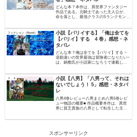
どんな本？本作は、異世界ファンタジー
作品である。元騎士であった主人公が、
命を落とし、最強クラスのSランクモンス
ター「ベヒーモス」の幼体に転生する。
しかし、その外見は仔猫のようであり、
エルフの少女アリアに拾われ、「タマ」
小説【パリイする】「俺は全てを
フィクション（Novel）
と名付けられる。タマは...
【パリイ】する 4 巻」感想・ネ
タバレ
どんな本？俺は全てを【パリイ】する ~
逆勘違いの世界最強は冒険者になりたい~
は、鍋敷氏が小説家になろうで連載して
いるライトノベルです。アース・スター
ノベルから単行本が発売されており、現
在第7巻まで出ている。また、KRSG氏が
小説【八男】「八男って、それは
Ｙ．Ａ
コミカライズを担...
ないでしょう！ 5」感想・ネタバ
レ
八男4巻レビュー八男まとめ八男6巻レビ
ュー物語の概要■ 作品概要本作は、異世
界に貧乏貴族の八男として転生した主人
公ヴェンデリンの成り上がりを描くファ
ンタジー小説の第5巻である。 本巻で
は、前巻から続く長男クルトとの対立
が、呪いの魔道具『怨嗟...
スポンサーリンク