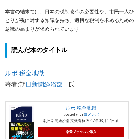
本書の結末では、日本の税制改革の必要性や、市民一人ひ
とりが税に対する知識を持ち、適切な税制を求めるための
意識の高まりが求められています。
読んだ本のタイトル
ルポ 税金地獄
著者:朝
日新聞経済部
氏
ルポ 税金地獄
posted with
ヨメレバ
朝日新聞経済部 文藝春秋 2017年03月17日頃
楽天ブックスで購入