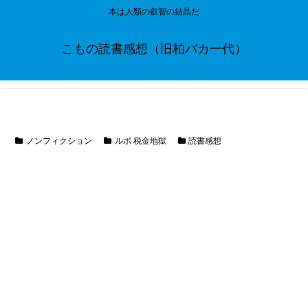
本は人類の叡智の結晶だ
こもの読書感想（旧柏バカ一代）
ノンフィクション
ルポ 税金地獄
読書感想