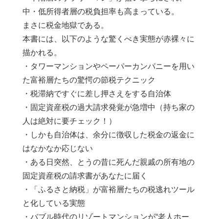
中・低所得者層の税負担率も高まっている。
まさに税金地獄である。
本書には、以下のような驚くべき実態が赤裸々に
描かれる。
・タワーマンションやペーパーカンパニーを用い
た富裕層たちの驚愕の節税テクニック
・税滞納ですぐに差し押さえをする自治体
・固定資産税の過大請求発覚が急増中（持ち家の
人は絶対に要チェック！）
・しかも自治体は、余分に徴収した税金の返金に
はなかなか応じない
・ある日突然、とうの昔に死んだ親戚の所有地の
固定資産税の請求書があなたに届く
・「ふるさと納税」が富裕層たちの税逃れツール
と化している実態
・バブル時代のリゾートマンションが“老人ホー