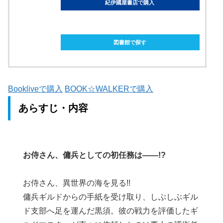
紀伊國屋書店で購入
ebookjapanで購入
図書館で探す
Bookliveで購入
BOOK☆WALKERで購入
あらすじ・内容
お侍さん、傭兵としての初任務は――!?
お侍さん、異世界の海を見る!!
傭兵ギルドからの手紙を受け取り、しぶしぶギル
ド支部へ足を運んだ黒須。彼の戦力を評価したギ