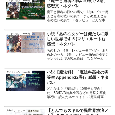
「魔王と勇者の戦いの裏で 2巻」
フィクション（Novel）
手と出会うことを夢見...
感想文・ネタバレ
魔王と勇者の戦いの裏で 1巻レビュー魔
王と勇者の戦いの裏で まとめ魔王と勇
者の戦いの裏で 3巻レビューどんな本？
いずれ魔王と勇者の戦いが世界の命運を
決める。そんなＲＰＧゲームの世界へ転
生したことを思い出した貴族の子息ヴェ
小説「あの乙女ゲーは俺たちに厳
フィクション（Novel）
ルナーは、本来名前も...
しい世界です 5 (マリエルート)」
感想・ネタバレ
あのセカ 4巻 レビューモブせか まと
めあのセカ 6巻 レビュー物語の概要ジ
ャンルおよび内容本作は、乙女ゲームの
世界に転生または類似設定で“モブキャ
ラ”として巻き込まれた主人公を描く異世
界ファンタジーである。女尊男卑的な乙
小説【魔法科】「魔法科高校の劣
フィクション（Novel）
女ゲーム的世界観を...
等生 Appendix(2巻)」感想・ネタ
バレ
どんな本？『魔法科』10周年を記念し
た、BD/DVD特典小説などの電撃文庫化
第2弾！読んだ本のタイトル#魔法科高校
の劣等生Appendix 2巻著者:#佐島勤氏イ
ラスト:#石田可奈氏魔法科高校の劣等生
Appendix(2)（34）post...
【とんでもスキルで異世界放浪メ
あらすじ・まとめ