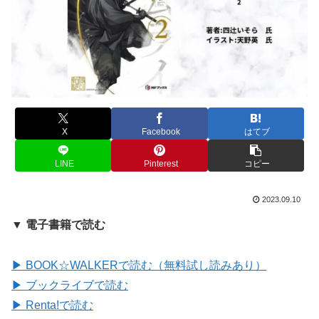
X
Facebook
はてブ
LINE
Pinterest
コピー
2023.09.10
▼ 電子書籍で読む
▶ BOOK☆WALKERで読む（無料試し読みあり）
▶ ブックライブで読む
▶ Renta!で読む