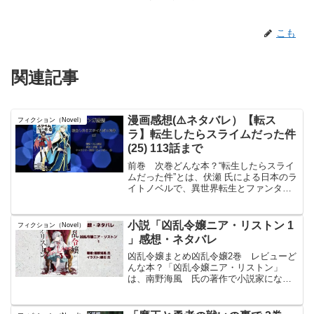
こも
関連記事
漫画感想(⚠️ネタバレ）【転ス
フィクション（Novel）
ラ】転生したらスライムだった件
(25) 113話まで
前巻 次巻どんな本？“転生したらスライ
ムだった件”とは、伏瀬 氏による日本のラ
イトノベルで、異世界転生とファンタジ
ーのジャンルに属す。主人公は、通り魔
に刺されて死んだ後、スライムとして異
世界に転生。そこで様々な出会いと冒険
小説「凶乱令嬢ニア・リストン 1
フィクション（Novel）
を繰り広げながら、...
」感想・ネタバレ
凶乱令嬢まとめ凶乱令嬢2巻 レビューど
んな本？「凶乱令嬢ニア・リストン」
は、南野海風 氏の著作で小説家になろ
うで2019年5月から書かれいる。主人公
は、かつて神殺しをも成し遂げた大英雄
で、死の間際に自分を殺せるほど強い相