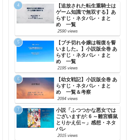
【追放された転生重騎士は
ゲーム知識で無双する】あ
らすじ・ネタバレ・まと
め 一覧
2590 views
【ブチ切れ令嬢は報復を誓
いました。】小説版全巻 あ
らすじ・ネタバレ・まと
め 一覧
2195 views
【幼女戦記】小説版全巻 あ
らすじ・ネタバレ・まと
め 一覧＆考察
2094 views
小説「ふつつかな悪女では
ございますが: 6 ～雛宮蝶鼠
とりかえ伝～」感想・ネタ
バレ
2015 views