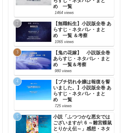
らすじ・ネタバレ・まと
め 一覧
1464 views
【無職転生】小説版全巻 あ
らすじ・ネタバレ・まと
め 一覧 ＆考察
1065 views
【鬼の花嫁】 小説版全巻
あらすじ・ネタバレ・まと
め 一覧＆考察
980 views
【ブチ切れ令嬢は報復を誓
いました。】小説版全巻 あ
らすじ・ネタバレ・まと
め 一覧
725 views
小説「ふつつかな悪女では
ございますが: 6 ～雛宮蝶鼠
とりかえ伝～」感想・ネタ