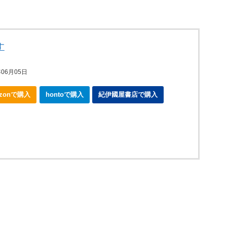
す
06月05日
azonで購入
hontoで購入
紀伊國屋書店で購入