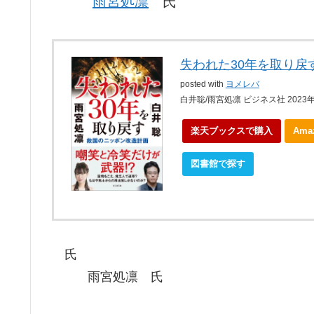
雨宮処凛
氏
失われた30年を取り戻
posted with
ヨメレバ
白井聡/雨宮処凛 ビジネス社 2023年
楽天ブックスで購入
Am
図書館で探す
氏
雨宮処凛 氏