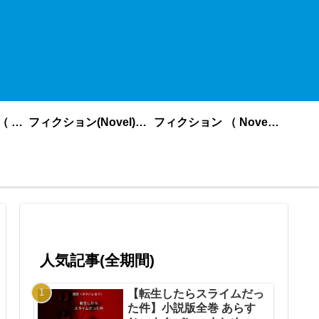
ノンフィクション （ nonfiction ） あいうえお順
フィクション(Novel)更新順
フィクション （ Novel ） あいうえお順
人気記事(全期間)
【転生したらスライムだっ
た件】小説版全巻 あらす