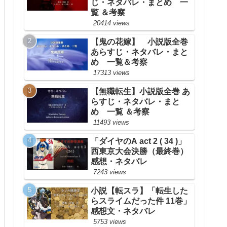
じ・ネタバレ・まとめ 一
覧 ＆考察
20414 views
【鬼の花嫁】 小説版全巻
あらすじ・ネタバレ・まと
め 一覧＆考察
17313 views
【無職転生】小説版全巻 あ
らすじ・ネタバレ・まと
め 一覧 ＆考察
11493 views
「ダイヤのA act 2 ( 34 )」
西東京大会決勝（最終巻）
感想・ネタバレ
7243 views
小説【転スラ】「転生した
らスライムだった件 11巻」
感想文・ネタバレ
5753 views