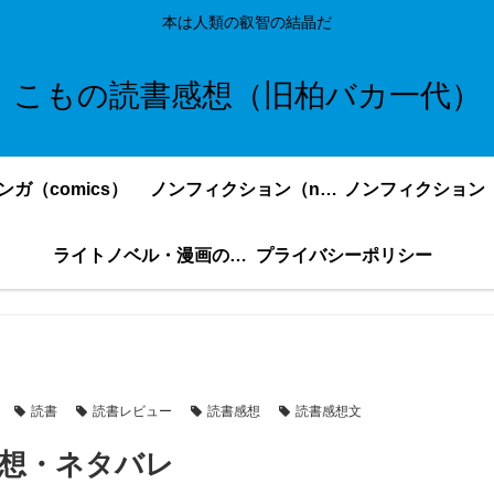
本は人類の叡智の結晶だ
こもの読書感想（旧柏バカ一代）
ンガ（comics）
ノンフィクション（nonfiction）更新順
ライトノベル・漫画の感想・ネタバレまとめ｜こもの読書感想
プライバシーポリシー
読書
読書レビュー
読書感想
読書感想文
感想・ネタバレ