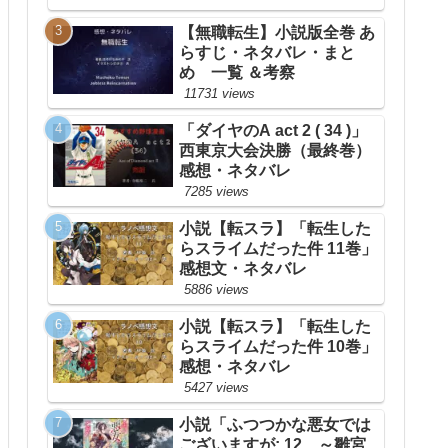
【無職転生】小説版全巻 あ
らすじ・ネタバレ・まと
め 一覧 ＆考察
11731 views
「ダイヤのA act 2 ( 34 )」
西東京大会決勝（最終巻）
感想・ネタバレ
7285 views
小説【転スラ】「転生した
らスライムだった件 11巻」
感想文・ネタバレ
5886 views
小説【転スラ】「転生した
らスライムだった件 10巻」
感想・ネタバレ
5427 views
小説「ふつつかな悪女では
ございますが: 12 ～雛宮