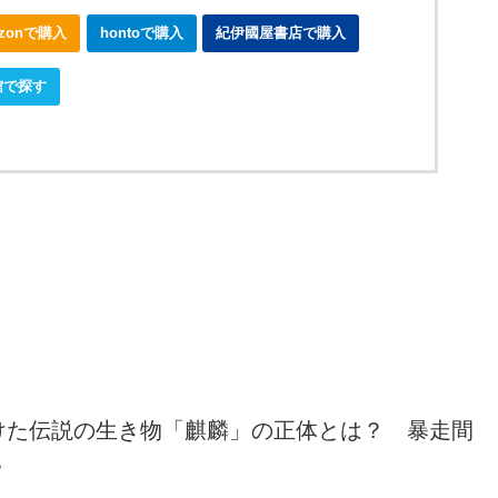
azonで購入
hontoで購入
紀伊國屋書店で購入
館で探す
けた伝説の生き物「麒麟」の正体とは？ 暴走間
？