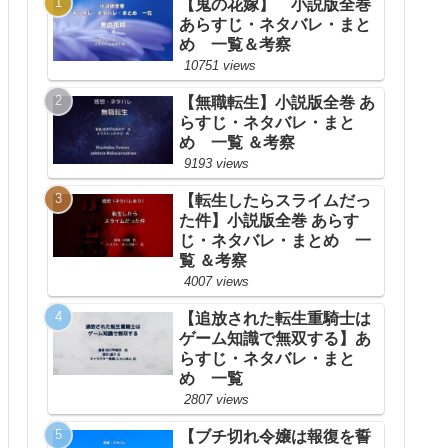
【鬼の花嫁】 小説版全巻
あらすじ・ネタバレ・まと
め 一覧＆考察
10751 views
【無職転生】小説版全巻 あ
らすじ・ネタバレ・まと
め 一覧 ＆考察
9193 views
【転生したらスライムだっ
た件】小説版全巻 あらす
じ・ネタバレ・まとめ 一
覧 ＆考察
4007 views
【追放された転生重騎士は
ゲーム知識で無双する】あ
らすじ・ネタバレ・まと
め 一覧
2807 views
【ブチ切れ令嬢は報復を誓