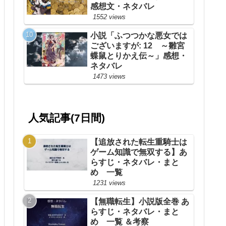
感想文・ネタバレ
1552 views
小説「ふつつかな悪女では
ございますが: 12 ～雛宮
蝶鼠とりかえ伝～」感想・
ネタバレ
1473 views
人気記事(7日間)
【追放された転生重騎士は
ゲーム知識で無双する】あ
らすじ・ネタバレ・まと
め 一覧
1231 views
【無職転生】小説版全巻 あ
らすじ・ネタバレ・まと
め 一覧 ＆考察