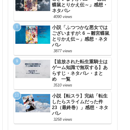
蝶鼠とりかえ伝～」感想・
ネタバレ
4090 views
小説「ふつつかな悪女では
ございますが: 6 ～雛宮蝶鼠
とりかえ伝～」感想・ネタ
バレ
3877 views
【追放された転生重騎士は
ゲーム知識で無双する】あ
らすじ・ネタバレ・まと
め 一覧
3510 views
小説【転スラ】完結「転生
したらスライムだった件
23（最終巻）」感想・ネタ
バレ
3258 views