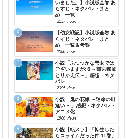
いました。】小説版全巻 あ
らすじ・ネタバレ・まと
め 一覧
2137 views
【幼女戦記】小説版全巻 あ
らすじ・ネタバレ・まと
め 一覧＆考察
2098 views
小説「ふつつかな悪女では
ございますが: 6 ～雛宮蝶鼠
とりかえ伝～」感想・ネタ
バレ
2095 views
小説「鬼の花嫁 ～運命の出
逢い ～」感想・ネタバレ・
アニメ化
1860 views
小説【転スラ】「転生した
らスライムだった件 11巻」