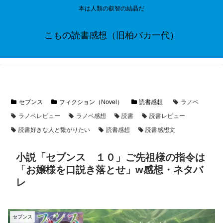
本は人類の叡智の結晶だ
こもの読書感想（旧柏バカ一代）
セブンス
フィクション（Novel）
読書感想
ラノベ
ラノベレビュー
ラノベ感想
読書
読書レビュー
読書好きな人と繋がりたい
読書感想
読書感想文
小説「セブンス １０」ご先祖様の指令は
「お嬢様を口説き落とせ」w感想・ネタバ
レ
セブンス