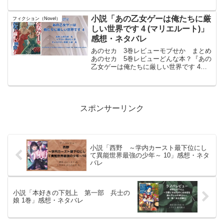
ベルである。侯爵家の四男として転生し
た少年・ヴァンは、“生産系魔術”という一
見役立たずの適性ゆえに辺境の名もなき
小説「あの乙女ゲーは俺たちに厳
フィクション（Novel）
村の領主として追...
しい世界です 4 (マリエルート)」
感想・ネタバレ
あのセカ 3巻レビューモブせか まとめ
あのセカ 5巻レビューどんな本？『あの
乙女ゲーは俺たちに厳しい世界です 4』
は、異世界の乙女ゲームの世界に転生し
た主人公リオンが、婚約者マリエと共に
波乱に満ちた学園生活や政治的陰謀に立
ち向かう物語である...
スポンサーリンク
小説「西野 ～学内カースト最下位にし
て異能世界最強の少年～ 10」感想・ネタ
バレ
小説「本好きの下剋上 第一部 兵士の
娘 1巻」感想・ネタバレ