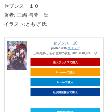
セブンス １０
著者: 三嶋 与夢 氏
イラスト:ともぞ 氏
セブンス 10
posted with
ヨメレバ
三嶋与夢/ともぞ 主婦の友社 2020年10月30日頃
楽天ブックスで購入
Amazonで購入
hontoで購入
紀伊國屋書店で購入
ebookjapanで購入