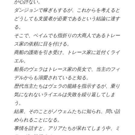
が心許ない。
ダンジョンで稼ぎもするが、これからを考えると
どうしても支援者が必要であるという結論に達す
る。
そこで、ベイムでも指折りの大商人であるトレー
ス家の依頼に目を付ける。
商船の護衛を引き受け、トレース家に近付くライ
エル。
船長のヴェラはトレース家の長女で、当主のフィ
デルからも溺愛されていると知る。
歴代当主たちはヴェラの籠絡を指示するが、乗り
気になれないライエルは失敗を繰り返してしま
う。
結果、そのことがノウェムたちに知られ、問い詰
められることになる。
事情を話すと、アリアたちが呆れてしまう中、ミ