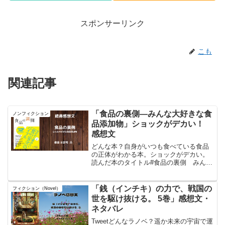
スポンサーリンク
こも
関連記事
「食品の裏側―みんな大好きな食
ノンフィクション
品添加物」ショックがデカい！
感想文
どんな本？自身がいつも食べている食品
の正体がわかる本。ショックがデカい。
読んだ本のタイトル#食品の裏側 みんな
大好きな食品添加物著者:#安部司 氏食
品の裏側posted with ヨメレバ安部司 東洋
経済新報社 2005年11月 楽天ブック...
「銭（インチキ）の力で、戦国の
フィクション（Novel）
世を駆け抜ける。 5巻」感想文・
ネタバレ
Tweetどんなラノベ？遥か未来の宇宙で運