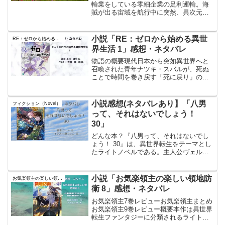
輸業をしている零細企業の足利運輸。海
賊が出る宙域を航行中に突然、異次元宙
流が起こり巻き込まれてしまう。そして
気が付いたら、、地球の海に居た。しか
も、16世紀半ばの地球に彼等は漂着し
小説「RE：ゼロから始める異世
RE：ゼロから始める異世界生活
た。前巻からのあら...
界生活 1」感想・ネタバレ
物語の概要現代日本から突如異世界へと
召喚された青年ナツキ・スバルが、死ぬ
ことで時間を巻き戻す「死に戻り」の能
力を手にし、運命に抗う物語である。フ
ァンタジー要素を基盤としながら、シリ
アスな心理描写とサスペンス要素が色濃
小説感想(ネタバレあり】「八男
フィクション（Novel）
く織り込まれている。スバ...
って、それはないでしょう！
30」
どんな本？『八男って、それはないでし
ょう！ 30』は、異世界転生をテーマとし
たライトノベルである。主人公ヴェル
は、高校時代の日本から異世界に戻り、
育児休暇を再開するが、南方のガトル大
陸の探索で問題が発生し、追加の援軍要
小説「お気楽領主の楽しい領地防
お気楽領主の楽しい領地防衛
請を受ける。ガトル大陸...
衛 8」感想・ネタバレ
お気楽領主7巻レビューお気楽領主まとめ
お気楽領主9巻レビュー概要本作は異世界
転生ファンタジーに分類されるライトノ