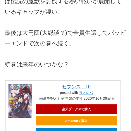
は伝説の魔獣を討伐する熱い戦いが展開して
いるギャップが凄い。
最後は大円団(大縁談？)で全員生還してパッピ
ーエンドで次の巻へ続く。
続巻は来年のいつかな？
セブンス 10
posted with
ヨメレバ
三嶋与夢/ともぞ 主婦の友社 2020年10月30日頃
楽天ブックスで購入
Amazonで購入