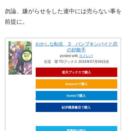
勿論、嫌がらせをした連中には売らない事を
前提に。
おかしな転生 3 パンプキンパイと恋
の好敵手
posted with
ヨメレバ
古流 望 TOブックス 2016年07月09日頃
楽天ブックスで購入
Amazonで購入
hontoで購入
紀伊國屋書店で購入
ebookjapanで購入
図書館で探す