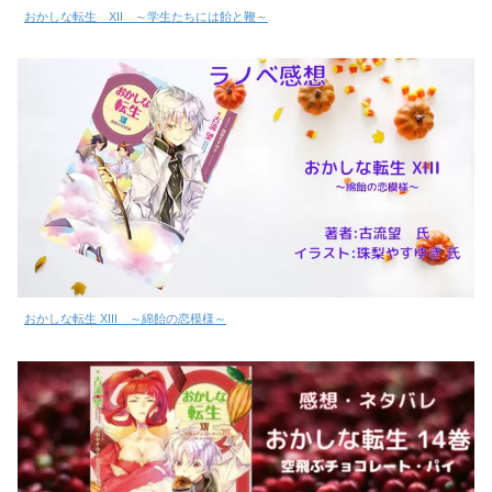
おかしな転生 XII ～学生たちには飴と鞭～
おかしな転生 XIII ～綿飴の恋模様～