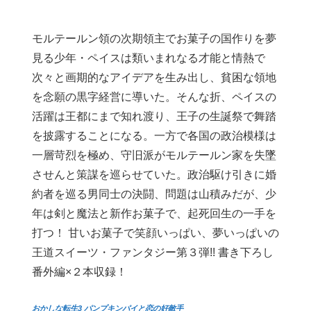
モルテールン領の次期領主でお菓子の国作りを夢
見る少年・ペイスは類いまれなる才能と情熱で
次々と画期的なアイデアを生み出し、貧困な領地
を念願の黒字経営に導いた。そんな折、ペイスの
活躍は王都にまで知れ渡り、王子の生誕祭で舞踏
を披露することになる。一方で各国の政治模様は
一層苛烈を極め、守旧派がモルテールン家を失墜
させんと策謀を巡らせていた。政治駆け引きに婚
約者を巡る男同士の決闘、問題は山積みだが、少
年は剣と魔法と新作お菓子で、起死回生の一手を
打つ！ 甘いお菓子で笑顔いっぱい、夢いっぱいの
王道スイーツ・ファンタジー第３弾!! 書き下ろし
番外編×２本収録！
おかしな転生3 パンプキンパイと恋の好敵手