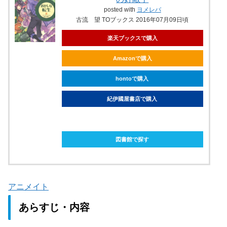
posted with
ヨメレバ
古流 望 TOブックス 2016年07月09日頃
楽天ブックスで購入
Amazonで購入
hontoで購入
紀伊國屋書店で購入
ebookjapanで購入
図書館で探す
アニメイト
あらすじ・内容