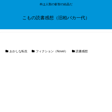
本は人類の叡智の結晶だ
こもの読書感想（旧柏バカ一代）
おかしな転生
フィクション（Novel）
読書感想