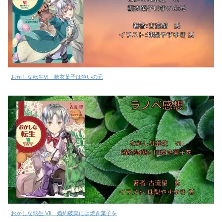
おかしな転生VI 糖衣菓子は争いの元
おかしな転生 VII 婚約破棄には焼き菓子を