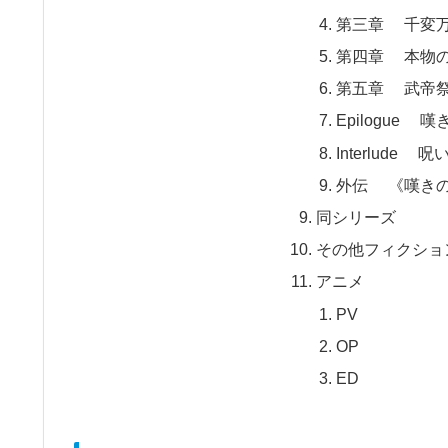
第三章 千変
第四章 本物
第五章 武帝
Epilogue
Interlude 呪
外伝 《嘆き
同シリーズ
その他フィクショ
アニメ
PV
OP
ED