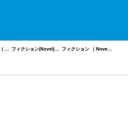
ノンフィクション （ nonfiction ） あいうえお順
フィクション(Novel)更新順
フィクション （ Novel ） あいうえお順