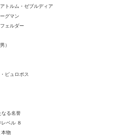
・アトルム・ゼブルディア
アーグマン
ンフェルダー
ロ
の男）
ー・ピュロポス
新たなる名誉
レベル ８
と本物