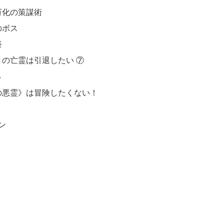
万化の策謀術
のボス
祭
 嘆きの亡霊は引退したい ⑦
い
の悪霊》は冒険したくない！
ン