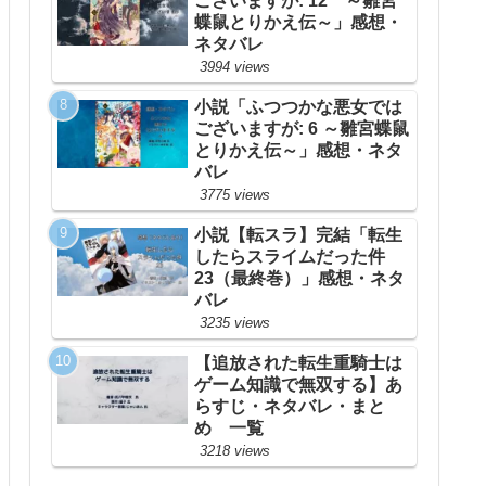
ございますが: 12 ～雛宮
蝶鼠とりかえ伝～」感想・
ネタバレ
3994 views
小説「ふつつかな悪女では
ございますが: 6 ～雛宮蝶鼠
とりかえ伝～」感想・ネタ
バレ
3775 views
小説【転スラ】完結「転生
したらスライムだった件
23（最終巻）」感想・ネタ
バレ
3235 views
【追放された転生重騎士は
ゲーム知識で無双する】あ
らすじ・ネタバレ・まと
め 一覧
3218 views