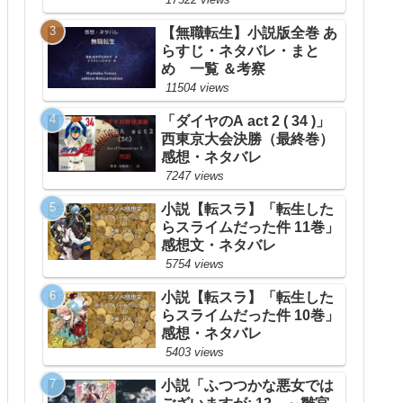
【無職転生】小説版全巻 あ
らすじ・ネタバレ・まと
め 一覧 ＆考察
11504 views
「ダイヤのA act 2 ( 34 )」
西東京大会決勝（最終巻）
感想・ネタバレ
7247 views
小説【転スラ】「転生した
らスライムだった件 11巻」
感想文・ネタバレ
5754 views
小説【転スラ】「転生した
らスライムだった件 10巻」
感想・ネタバレ
5403 views
小説「ふつつかな悪女では