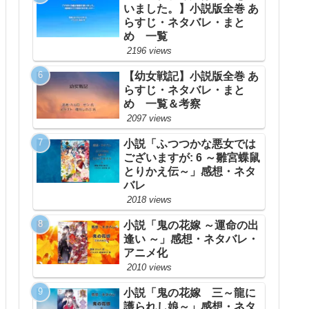
いました。】小説版全巻 あ
らすじ・ネタバレ・まと
め 一覧
2196 views
【幼女戦記】小説版全巻 あ
らすじ・ネタバレ・まと
め 一覧＆考察
2097 views
小説「ふつつかな悪女では
ございますが: 6 ～雛宮蝶鼠
とりかえ伝～」感想・ネタ
バレ
2018 views
小説「鬼の花嫁 ～運命の出
逢い ～」感想・ネタバレ・
アニメ化
2010 views
小説「鬼の花嫁 三～龍に
護られし娘～」感想・ネタ