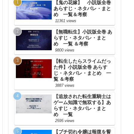
【鬼の花嫁】 小説版全巻
あらすじ・ネタバレ・まと
め 一覧＆考察
11361 views
【無職転生】小説版全巻 あ
らすじ・ネタバレ・まと
め 一覧 ＆考察
9800 views
【転生したらスライムだっ
た件】小説版全巻 あらす
じ・ネタバレ・まとめ 一
覧 ＆考察
3887 views
【追放された転生重騎士は
ゲーム知識で無双する】あ
らすじ・ネタバレ・まと
め 一覧
2595 views
【ブチ切れ令嬢は報復を誓