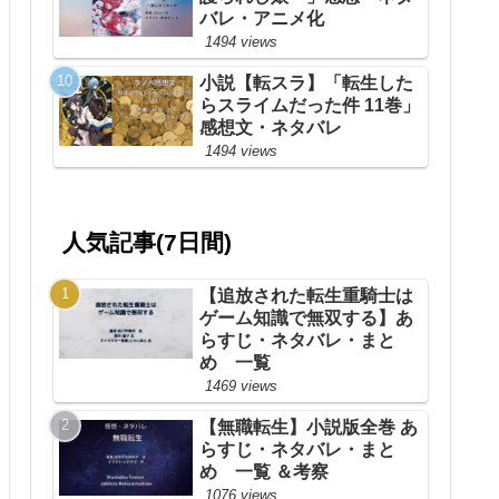
バレ・アニメ化
1494 views
小説【転スラ】「転生した
らスライムだった件 11巻」
感想文・ネタバレ
1494 views
人気記事(7日間)
【追放された転生重騎士は
ゲーム知識で無双する】あ
らすじ・ネタバレ・まと
め 一覧
1469 views
【無職転生】小説版全巻 あ
らすじ・ネタバレ・まと
め 一覧 ＆考察
1076 views