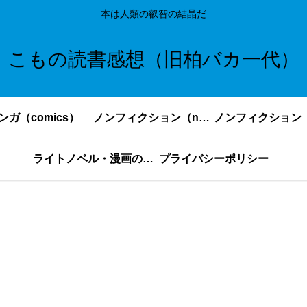
本は人類の叡智の結晶だ
こもの読書感想（旧柏バカ一代）
ンガ（comics）
ノンフィクション（nonfiction）更新順
ライトノベル・漫画の感想・ネタバレまとめ｜こもの読書感想
プライバシーポリシー