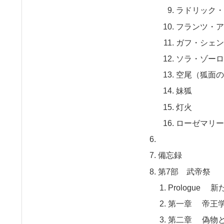
ラドリック
フランツ・
ガフ・シェ
ソラ・ゾー
空尾（狐面
妹狐
灯火
ローゼマリ
備忘録
第7部 武帝祭
Prologue 
第一章 帝王学
第二章 偽物