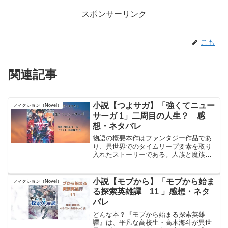
スポンサーリンク
こも
関連記事
小説【つよサガ】「強くてニュー
フィクション（Novel）
サーガ 1」二周目の人生？ 感
想・ネタバレ
物語の概要本作はファンタジー作品であ
り、異世界でのタイムリープ要素を取り
入れたストーリーである。人族と魔族の
戦争で魔王を討伐した主人公カイルは、
勝利の直後に全てを失い瀕死となる。そ
の際、紅い宝石に包まれて意識を失い、
小説【モブから】「モブから始ま
フィクション（Novel）
気づくと4年前の過去に戻...
る探索英雄譚 11 」感想・ネタ
バレ
どんな本？『モブから始まる探索英雄
譚』は、平凡な高校生・高木海斗が異世