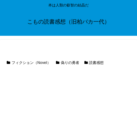
本は人類の叡智の結晶だ
こもの読書感想（旧柏バカ一代）
フィクション（Novel）
偽りの勇者
読書感想