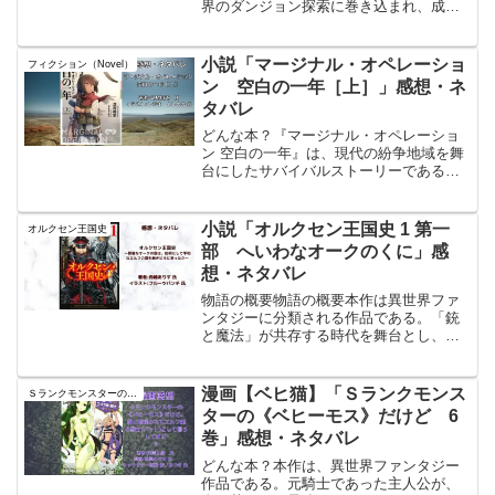
界のダンジョン探索に巻き込まれ、成長
していく姿を描くライトノベルシリーズ
である。第11巻では、海斗と仲間たちが
新たなダンジョンに挑み、未知の試練や
小説「マージナル・オペレーショ
フィクション（Novel）
敵と対峙しながら、絆を深...
ン 空白の一年［上］」感想・ネ
タバレ
どんな本？『マージナル・オペレーショ
ン 空白の一年』は、現代の紛争地域を舞
台にしたサバイバルストーリーである。
本作は、シリーズの外伝として、アラタ
という指揮官と彼が率いる子供たちが、
日本に向かうまでの1年間の出来事を描い
小説「オルクセン王国史 1 第一
オルクセン王国史
ている。物語は、アフ...
部 へいわなオークのくに」感
想・ネタバレ
物語の概要物語の概要本作は異世界ファ
ンタジーに分類される作品である。「銃
と魔法」が共存する時代を舞台とし、オ
ーク族を中心とする魔種族連合国家「オ
ルクセン王国」と、美しく高潔とされる
エルフ族の国家「エルフィンド王国」と
漫画【ベヒ猫】「Ｓランクモンス
Ｓランクモンスターの《ベヒーモス》だけど、猫と間違われてエルフ娘の騎士（ペット）として暮らしてます
の長年にわたる対立を描い...
ターの《ベヒーモス》だけど 6
巻」感想・ネタバレ
どんな本？本作は、異世界ファンタジー
作品である。元騎士であった主人公が、