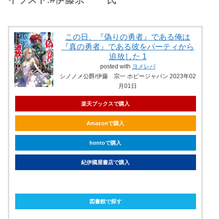
この日、『偽りの勇者』である俺は
『真の勇者』である彼をパーティから
追放した 1
posted with
ヨメレバ
シノノメ公爵/伊藤 宗一 ホビージャパン 2023年02
月01日
楽天ブックスで購入
Amazonで購入
hontoで購入
紀伊國屋書店で購入
ebookjapanで購入
図書館で探す