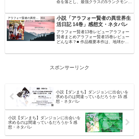
命を落とし、最強クラスのSランクモンス
ター「ベヒーモス」の幼体に転生する。
しかし、その外見は仔猫のようであり、
エルフの少女アリアに拾われ、「タマ」
小説「アラフォー賢者の異世界生
アラフォー賢者の異世界生活日記
と名付けられる。タマは...
活日記 14巻」感想文・ネタバレ
アラフォー賢者13巻レビューアラフォー
賢者まとめアラフォー賢者15巻レビュー
どんな本？■ 作品概要本作は、地球から
剣と魔法の世界へ転生したアラフォーの
主人公・ゼロスが、規格外の能力や知識
を持ちながらもマイペースな生活を目指
す異世界ファンタジ...
スポンサーリンク
小説【ダンまち】ダンジョンに出会いを
求めるのは間違っているだろうか 15 感
想・ネタバレ
小説【ダンまち】ダンジョンに出会いを
求めるのは間違っているだろうか 5 感
想・ネタバレ