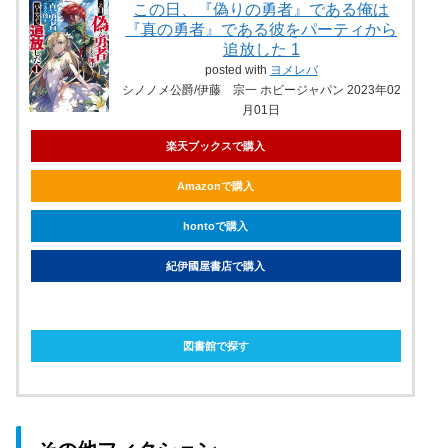
この日、『偽りの勇者』である俺は
『真の勇者』である彼をパーティから
追放した 1
posted with
ヨメレバ
シノノメ公爵/伊藤 宗一 ホビージャパン 2023年02
月01日
楽天ブックスで購入
Amazonで購入
hontoで購入
紀伊國屋書店で購入
ebookjapanで購入
図書館で探す