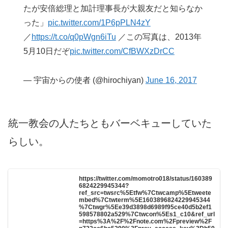
たが安倍総理と加計理事長が大親友だと知らなか
った」
pic.twitter.com/1P6pPLN4zY
／
https://t.co/q0pWgn6iTu
／この写真は、2013年
5月10日だぞ
pic.twitter.com/CfBWXzDrCC
— 宇宙からの使者 (@hirochiyan)
June 16, 2017
統一教会の人たちともバーベキューしていた
らしい。
https://twitter.com/momotro018/status/160389
6824229945344?
ref_src=twsrc%5Etfw%7Ctwcamp%5Etweete
mbed%7Ctwterm%5E1603896824229945344
%7Ctwgr%5Ee39d3898d6989f95ce40d5b2ef1
598578802a529%7Ctwcon%5Es1_c10&ref_url
=https%3A%2F%2Fnote.com%2Fpreview%2F