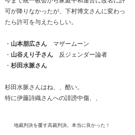
今まで統一教会から家庭平和連合に改名に許
可が降りなかったが、下村博文さんに変わっ
たら許可を与えたらしい。
・
山本朋広さん
マザームーン
・
山谷えり子さん
反ジェンダー論者
・
杉田水脈さん
杉田水脈さんはね、、酷い。
特に伊藤詩織さんへの誹謗中傷、、
地裁判決を覆す高裁判決。本当に良かった！