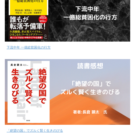
下流中年 一億総貧困化の行方
「絶望の国」でズルく賢く生きのびる