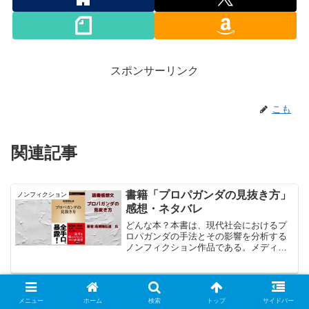
スポンサーリンク
こも
関連記事
書籍「プロパガンダの見抜き方」
ノンフィクション
感想・ネタバレ
どんな本？本書は、現代社会におけるプ
ロパガンダの手法とその影響を分析する
ノンフィクション作品である。メディア
や政治、広告など、日常生活の中で知ら
ず知らずのうちに受けている情報操作の
実態を明らかにし、読者がそれらを見抜
「官僚生態図鑑」図は確かにあっ
ノンフィクション
くための方法を提供する。...
た 感想・ネタバレ
メニュー
ホーム
検索
トップ
サイドバー