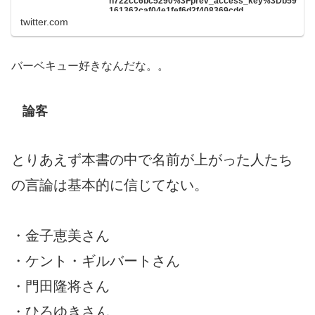
n722cc6bc5290%3Fprev_access_key%3Db59
161362caf04e1fef6d2f408369cdd
twitter.com
バーベキュー好きなんだな。。
論客
とりあえず本書の中で名前が上がった人たち
の言論は基本的に信じてない。
・金子恵美さん
・ケント・ギルバートさん
・門田隆将さん
・ひろゆきさん