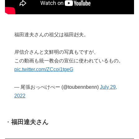
福田達夫さんの祖父は福田赳夫。
岸信介さんと文鮮明の写真もですが、
この動画も統一教会の宣伝に使われているもの。
pic.twitter.com/ZCcoi1tgeG
— 尾張おっぺけぺー (@toubennbenn)
July 29,
2022
・
福田達夫さん