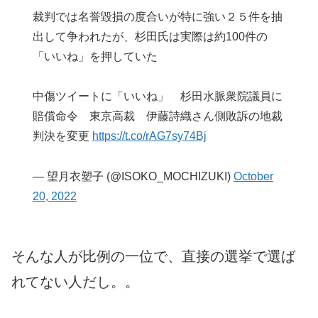
裁判では名誉毀損の度合いが特に強い２５件を抽
出して争われたが、杉田氏は実際は約100件の
「いいね」を押していた
中傷ツイートに「いいね」 杉田水脈衆院議員に
賠償命令 東京高裁 伊藤詩織さん側敗訴の地裁
判決を変更
https://t.co/rAG7sy74Bj
— 望月衣塑子 (@ISOKO_MOCHIZUKI)
October
20, 2022
そんな人が比例の一位で、直接の選挙で選ば
れてない人だし。。