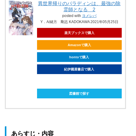
異世界帰りのパラディンは、最強の除
霊師となる 2
posted with
ヨメレバ
Y．A/緒方 剛志 KADOKAWA 2021年05月25日
楽天ブックスで購入
Amazonで購入
hontoで購入
紀伊國屋書店で購入
ebookjapanで購入
図書館で探す
あらすじ・内容