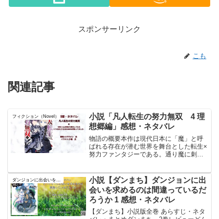
スポンサーリンク
こも
関連記事
小説「凡人転生の努力無双 4 理
フィクション（Novel）
想郷編」感想・ネタバレ
物語の概要本作は現代日本に「魔」と呼
ばれる存在が潜む世界を舞台とした転生×
努力ファンタジーである。通り魔に刺さ
れて死んだ主人公イツキは、祓魔師の家
系に赤ん坊として転生し、「死なないた
めに最強を目指す」と幼少期から魔法修
小説【ダンまち】ダンジョンに出
ダンジョンに出会いを求めるのは間違っているだろうか
練を重ねる。努力を積み...
会いを求めるのは間違っているだ
ろうか 1 感想・ネタバレ
【ダンまち】小説版全巻 あらすじ・ネタ