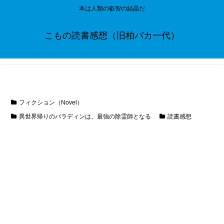
本は人類の叡智の結晶だ
こもの読書感想（旧柏バカ一代）
フィクション（Novel）
異世界帰りのパラディンは、最強の除霊師となる
読書感想