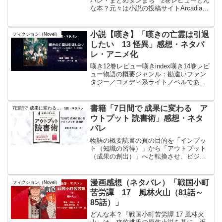
バレ・まとめダンまち 2巻レビューどん
な本？元々は小説の投稿サイトArcadiaで
読んでいた小説だった。大賞を取れたと
書かれた後に消されて、書籍化されたら
買おうと思い出版されたのが10年前。も
小説【嘆き】「嘆きの亡霊は引退
フィクション（Novel）
う10年経...
したい 13 怪異」感想・ネタバ
レ・アニメ化
嘆き12巻レビュー嘆きindex嘆き14巻レビ
ュー物語の概要ジャンル：勘違いファン
タジー／コメディ系ライトノベルであ
る。才能がないと思われていた主人公ク
ライが、周囲からの過剰な期待と誤解の
まま“最弱”と称されつつ、パーティ育成や
書籍「7日間で 成果に変わる ア
7日間で 成果に変わる アウトプット 読書術
冒険を通じて...
ウトプット 読書術」感想・ネタ
バレ
物語の概要読書の真の目的を「インプッ
ト（知識の習得）」から「アウトプット
（成果の創出）」へと転換させ、ビジネ
スや人生において実利を生み出すための
ノウハウを体系化した実用書である。準
備段階から情報の加工、思考法、そして
漫画感想（ネタバレ）「戦国小町
フィクション（Novel）
実際に「話す」「書く」技...
苦労譚 17 風林火山（81話～
85話）」
どんな本？『戦国小町苦労譚 17 風林火