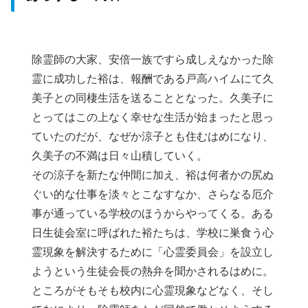
除霊師の大家、安倍一族ですら成しえなかった除
霊に成功した裕は、報酬である戸高ハイムにて久
美子との同棲生活を送ることとなった。久美子に
とってはこの上なく幸せな生活が始まったと思っ
ていたのだが、なぜか涼子とも住むはめになり、
久美子の不満は日々山積していく。
その涼子を新たな仲間に加え、裕は何者かの尻ぬ
ぐい的な仕事を淡々とこなすなか、さらなる厄介
事が通っている学校のほうからやってくる。ある
日生徒会室に呼ばれた裕たちは、学校に巣食う心
霊現象を解決するために「心霊委員会」を設立し
ようという生徒会長の熱弁を聞かされるはめに。
ところがそもそも校内に心霊現象などなく、そし