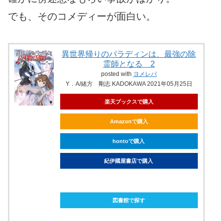
でも、そのコメディーが面白い。
異世界帰りのパラディンは、最強の除
霊師となる 2
posted with
ヨメレバ
Y．A/緒方 剛志 KADOKAWA 2021年05月25日
楽天ブックスで購入
Amazonで購入
hontoで購入
紀伊國屋書店で購入
ebookjapanで購入
図書館で探す