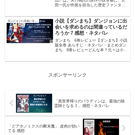
山』は、夾竹桃氏の原作小説を基に、沢
田一氏が作画を担当した歴史ファンタジ
ー漫画である。農業高校に通う歴史好き
の女子高生・綾小路静子が戦国時代にタ
イムスリップし、現代の農業知識や技術
小説【ダンまち】ダンジョンに出
ダンジョンに出会いを求めるのは間違っているだろうか
を駆使して織田信長の...
会いを求めるのは間違っているだ
ろうか 7 感想・ネタバレ
ダンまち 6巻レビュー【ダンまち】小説
版全巻 あらすじ・ネタバレ・まとめダン
まち 8巻レビューどんな本？元々は小説
の投稿サイトArcadiaで読んでいた小説だ
った。大賞を取れたと書かれた後に消さ
れて、書籍化されたら買おうと思い出版
されたのが...
スポンサーリンク
「異世界帰りのパラディンは、最強の除
霊師となる 1 」感想・ネタバレ
「どアホノミクスの断末魔」 皮肉が効い
てる 感想