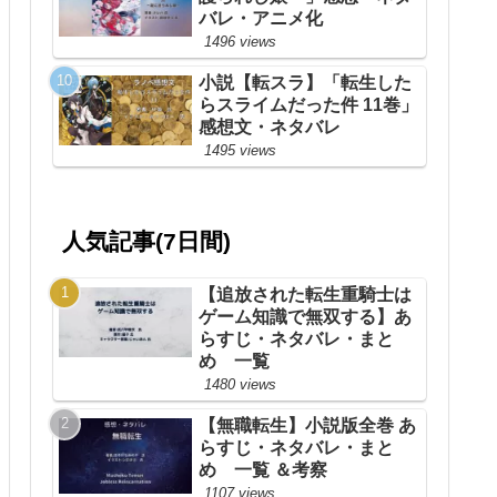
バレ・アニメ化
1496 views
小説【転スラ】「転生した
らスライムだった件 11巻」
感想文・ネタバレ
1495 views
人気記事(7日間)
【追放された転生重騎士は
ゲーム知識で無双する】あ
らすじ・ネタバレ・まと
め 一覧
1480 views
【無職転生】小説版全巻 あ
らすじ・ネタバレ・まと
め 一覧 ＆考察
1107 views