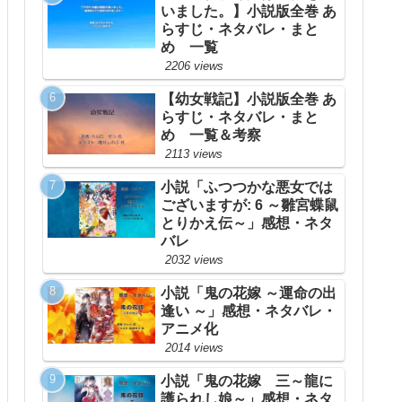
いました。】小説版全巻 あ
らすじ・ネタバレ・まと
め 一覧
2206 views
【幼女戦記】小説版全巻 あ
らすじ・ネタバレ・まと
め 一覧＆考察
2113 views
小説「ふつつかな悪女では
ございますが: 6 ～雛宮蝶鼠
とりかえ伝～」感想・ネタ
バレ
2032 views
小説「鬼の花嫁 ～運命の出
逢い ～」感想・ネタバレ・
アニメ化
2014 views
小説「鬼の花嫁 三～龍に
護られし娘～」感想・ネタ