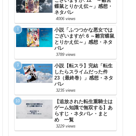
ございますが: 12 ～雛宮
蝶鼠とりかえ伝～」感想・
ネタバレ
4006 views
小説「ふつつかな悪女では
ございますが: 6 ～雛宮蝶鼠
とりかえ伝～」感想・ネタ
バレ
3789 views
小説【転スラ】完結「転生
したらスライムだった件
23（最終巻）」感想・ネタ
バレ
3235 views
【追放された転生重騎士は
ゲーム知識で無双する】あ
らすじ・ネタバレ・まと
め 一覧
3229 views