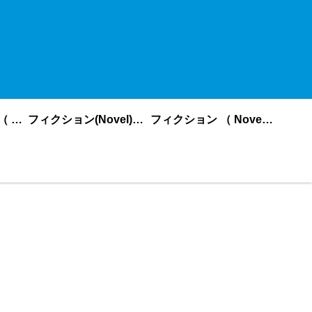
ノンフィクション （ nonfiction ） あいうえお順
フィクション(Novel)更新順
フィクション （ Novel ） あいうえお順