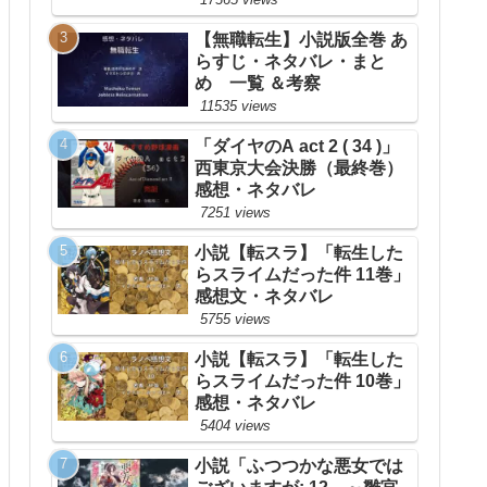
【無職転生】小説版全巻 あ
らすじ・ネタバレ・まと
め 一覧 ＆考察
11535 views
「ダイヤのA act 2 ( 34 )」
西東京大会決勝（最終巻）
感想・ネタバレ
7251 views
小説【転スラ】「転生した
らスライムだった件 11巻」
感想文・ネタバレ
5755 views
小説【転スラ】「転生した
らスライムだった件 10巻」
感想・ネタバレ
5404 views
小説「ふつつかな悪女では