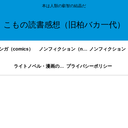
本は人類の叡智の結晶だ
こもの読書感想（旧柏バカ一代）
ンガ（comics）
ノンフィクション（nonfiction）更新順
ライトノベル・漫画の感想・ネタバレまとめ｜こもの読書感想
プライバシーポリシー