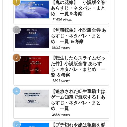
【鬼の花嫁】 小説版全巻
あらすじ・ネタバレ・まと
め 一覧＆考察
11404 views
【無職転生】小説版全巻 あ
らすじ・ネタバレ・まと
め 一覧 ＆考察
9831 views
【転生したらスライムだっ
た件】小説版全巻 あらす
じ・ネタバレ・まとめ 一
覧 ＆考察
3893 views
【追放された転生重騎士は
ゲーム知識で無双する】あ
らすじ・ネタバレ・まと
め 一覧
2606 views
【ブチ切れ令嬢は報復を誓