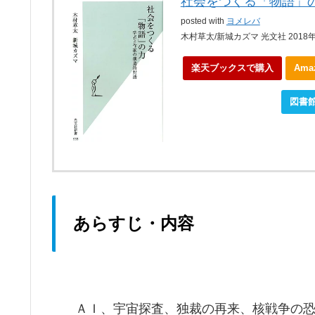
社会をつくる「物語」
posted with
ヨメレバ
木村草太/新城カズマ 光文社 2018年
楽天ブックスで購入
Am
ebookjapanで購入
図書
あらすじ・内容
ＡＩ、宇宙探査、独裁の再来、核戦争の