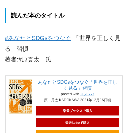
読んだ本のタイトル
#あなたとSDGsをつなぐ
「世界を正しく見
る」習慣
著者:#原貫太 氏
あなたとSDGsをつなぐ「世界を正し
く見る」習慣
posted with
ヨメレバ
原 貫太 KADOKAWA 2021年12月16日頃
楽天ブックスで購入
楽天koboで購入