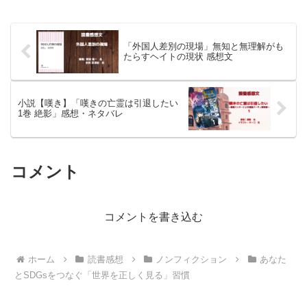
「外国人差別の現場」無知と無理解がも
たらすヘイトの現状 感想文
小説【嘆き】「嘆きの亡霊は引退したい
1巻 絶影」感想・ネタバレ
コメント
コメントを書き込む
ホーム
読書感想
ノンフィクション
あなた
とSDGsをつなぐ「世界を正しく見る」習慣