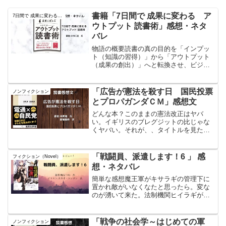
書籍「7日間で 成果に変わる ア
7日間で 成果に変わる アウトプット 読書術
ウトプット 読書術」感想・ネタ
バレ
物語の概要読書の真の目的を「インプッ
ト（知識の習得）」から「アウトプット
（成果の創出）」へと転換させ、ビジネ
スや人生において実利を生み出すための
ノウハウを体系化した実用書である。準
備段階から情報の加工、思考法、そして
「広告が憲法を殺す日 国民投票
ノンフィクション
実際に「話す」「書く」技...
とプロパガンダＣＭ」感想文
どんな本？このままの憲法改正はヤバ
い。イギリスのブレグジットの比じゃな
くヤバい。それが、、タイトルを見たら
分かるが。読んだら余計に怖くなる。読
んだ本のタイトル#広告が憲法を殺す日
国民投票とプロパガンダＣＭ著者:#本間
「戦闘員、派遣します！6 」 感
フィクション（Novel）
龍 氏#南部義典 氏広...
想・ネタバレ
簡単な感想魔王軍がキサラギの管理下に
置かれ敵がいなくなたと思ったら。変な
のが湧いて来た。法制機関ヒイラギがキ
サラギに襲い掛かる。読んだ本のタイト
ル#戦闘員派遣します ！6著者: #暁なつ
め 氏 イラスト: #カカオ_ランタン 氏戦
「戦争の社会学～はじめての軍
ノンフィクション