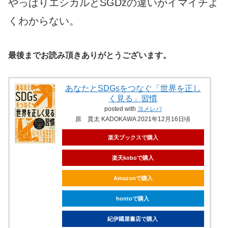
やっぱりエシカルとSGDzの違いがイマイチよ
くわからない。
最後までお読み頂きありがとうございます。
あなたとSDGsをつなぐ「世界を正し
く見る」習慣
posted with
ヨメレバ
原 貫太 KADOKAWA 2021年12月16日頃
楽天ブックスで購入
楽天koboで購入
Amazonで購入
hontoで購入
紀伊國屋書店で購入