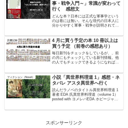
闘員、派遣...
事・戦争入門～」常識が変わって
行く 感想文
どんな本？日本には正式な軍事学という
のは巷には無い。そんな現代の日本人に
分かりやすく軍事・戦争が説明されてい
る本。読んだ本のタイトル#戦争の社会学
～はじめての軍事・戦争入門～著者:#橋
爪大三郎 氏戦争の社会学posted with ヨ
4 月に買う予定の本 10 冊以上は
読書記録
メレバ...
買う予定 （前巻の感想あり）
毎日新刊をチェックをしているが、、前
の月にもチェックしている新刊情報。他
の人でもチェックできるようになればと
思いながら作ってみました。まだまだ、
改良の余地あり。急に変える場合もあり
ます。敬称は略させて頂きました。4月1
小説「異世界料理道 1」感想・ネ
フィクション（Novel）
日HJ文庫講談社ラノベ...
タバレ アスタ異世界へ行く
読んだラノベのタイトル異世界料理道 1
著者:EDA 氏異世界料理道（volume 1）
posted with ヨメレバEDA ホビージャパ
ン 2015年02月20日頃 楽天ブックスで購
入Amazonで購入hontoで購入 紀伊國屋書
店で購入...
スポンサーリンク