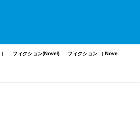
ノンフィクション （ nonfiction ） あいうえお順
フィクション(Novel)更新順
フィクション （ Novel ） あいうえお順