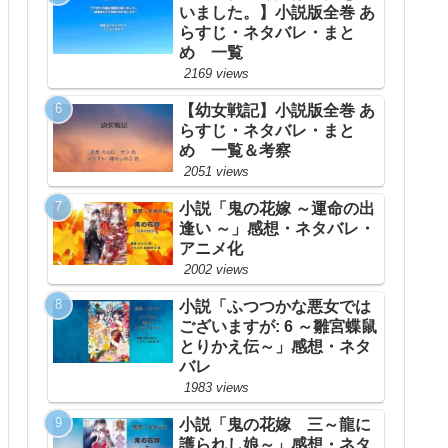
いました。】小説版全巻 あ
らすじ・ネタバレ・まと
め 一覧
2169 views
【幼女戦記】小説版全巻 あ
らすじ・ネタバレ・まと
め 一覧＆考察
2051 views
小説「鬼の花嫁 ～運命の出
逢い ～」感想・ネタバレ・
アニメ化
2002 views
小説「ふつつかな悪女では
ございますが: 6 ～雛宮蝶鼠
とりかえ伝～」感想・ネタ
バレ
1983 views
小説「鬼の花嫁 三～龍に
護られし娘～」感想・ネタ