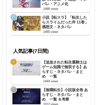
バレ・アニメ化
1488 views
小説【転スラ】「転生した
らスライムだった件 11巻」
感想文・ネタバレ
1485 views
人気記事(7日間)
【追放された転生重騎士は
ゲーム知識で無双する】あ
らすじ・ネタバレ・まと
め 一覧
1444 views
【無職転生】小説版全巻 あ
らすじ・ネタバレ・まと
め 一覧 ＆考察
1012 views