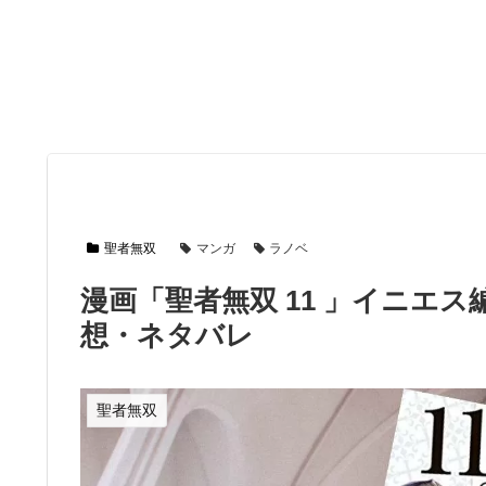
聖者無双
マンガ
ラノベ
漫画「聖者無双 11 」イニエス
想・ネタバレ
聖者無双