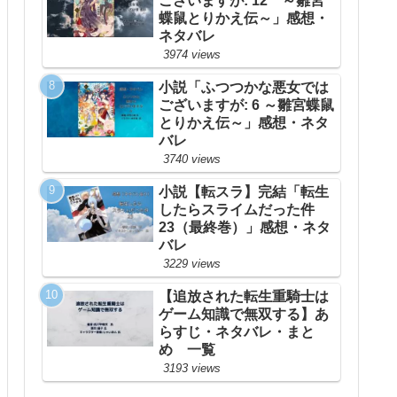
ございますが: 12 ～雛宮
蝶鼠とりかえ伝～」感想・
ネタバレ
3974 views
小説「ふつつかな悪女では
ございますが: 6 ～雛宮蝶鼠
とりかえ伝～」感想・ネタ
バレ
3740 views
小説【転スラ】完結「転生
したらスライムだった件
23（最終巻）」感想・ネタ
バレ
3229 views
【追放された転生重騎士は
ゲーム知識で無双する】あ
らすじ・ネタバレ・まと
め 一覧
3193 views