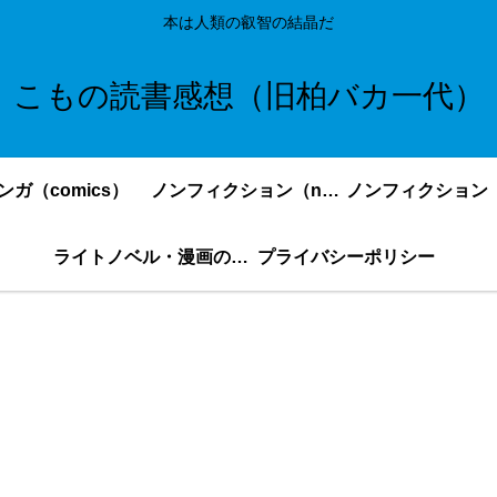
本は人類の叡智の結晶だ
こもの読書感想（旧柏バカ一代）
ンガ（comics）
ノンフィクション（nonfiction）更新順
ライトノベル・漫画の感想・ネタバレまとめ｜こもの読書感想
プライバシーポリシー