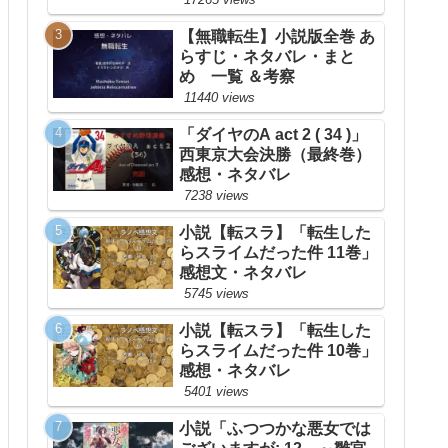
【無職転生】小説版全巻 あ
らすじ・ネタバレ・まと
め 一覧 ＆考察
11440 views
「ダイヤのA act 2 ( 34 )」
西東京大会決勝（最終巻）
感想・ネタバレ
7238 views
小説【転スラ】「転生した
らスライムだった件 11巻」
感想文・ネタバレ
5745 views
小説【転スラ】「転生した
らスライムだった件 10巻」
感想・ネタバレ
5401 views
小説「ふつつかな悪女では