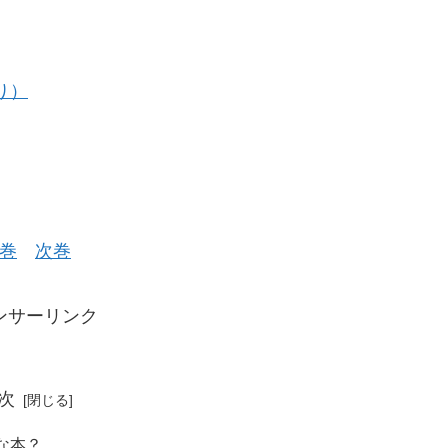
り）
巻
次巻
ンサーリンク
次
な本？