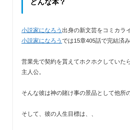
どんな本？
小説家になろう
出身の新文芸をコミカラ
小説家になろう
では15章405話で完結済
営業先で契約を貰えてホクホクしていた
主人公。
そんな彼は神の賭け事の景品として他所
そして、彼の人生目標は、、