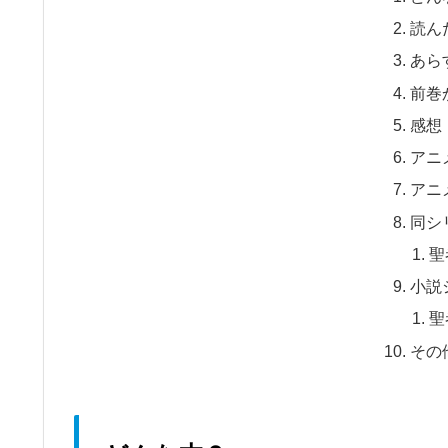
読ん
あら
前巻
感想
アニ
アニ
同シ
聖
小説
聖
その