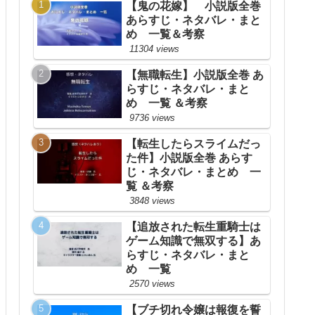
【鬼の花嫁】 小説版全巻
あらすじ・ネタバレ・まと
め 一覧＆考察
11304 views
【無職転生】小説版全巻 あ
らすじ・ネタバレ・まと
め 一覧 ＆考察
9736 views
【転生したらスライムだっ
た件】小説版全巻 あらす
じ・ネタバレ・まとめ 一
覧 ＆考察
3848 views
【追放された転生重騎士は
ゲーム知識で無双する】あ
らすじ・ネタバレ・まと
め 一覧
2570 views
【ブチ切れ令嬢は報復を誓