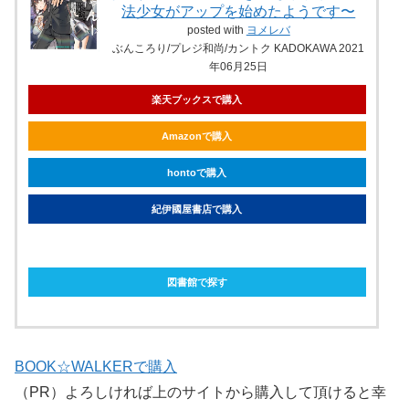
法少女がアップを始めたようです〜
posted with
ヨメレバ
ぶんころり/プレジ和尚/カントク KADOKAWA 2021
年06月25日
楽天ブックスで購入
Amazonで購入
hontoで購入
紀伊國屋書店で購入
ebookjapanで購入
図書館で探す
BOOK☆WALKERで購入
（PR）よろしければ上のサイトから購入して頂けると幸