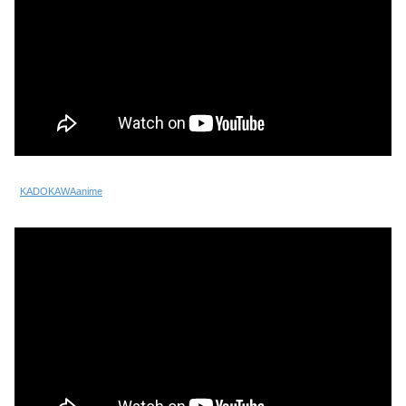
KADOKAWAanime