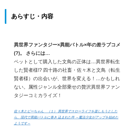
あらすじ・内容
異世界ファンタジー×異能バトル×年の差ラブコメ
(?)。 さらには…
ペットとして購入した文鳥の正体は…異世界転生
した賢者様!? 四十路の社畜・佐々木と文鳥（転生
賢者様）の出会いが、世界を変える！…かもしれ
ない。属性ジャンル全部乗せの贅沢異世界ファン
タジーコミカライズ！
佐々木とピーちゃん （１） 異世界でスローライフを楽しもうとした
ら、現代で異能バトルに巻き 込まれた件 ～魔法少女がアップを始めた
ようです～