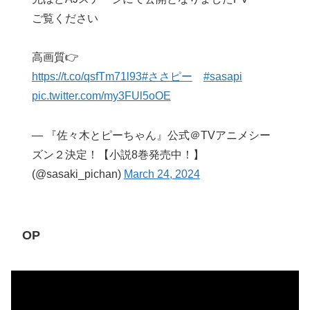
ご覧ください
高画質👉
https://t.co/qsfTm71l93
#ささピー
#sasapi
pic.twitter.com/my3FUl5oOE
— 『佐々木とピーちゃん』公式＠TVアニメシー
ズン２決定！【小説8巻発売中！】
(@sasaki_pichan)
March 24, 2024
OP