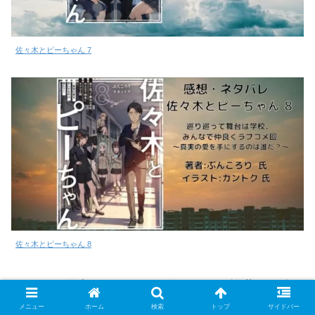
佐々木とピーちゃん 7
佐々木とピーちゃん 8
西野 学内カースト最下位にして異能世界最強
の少年 シリーズ
メニュー
ホーム
検索
トップ
サイドバー