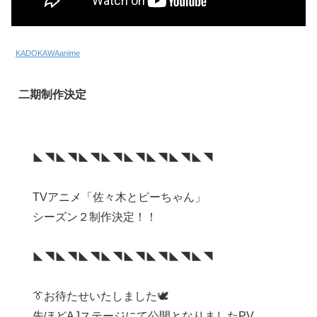
KADOKAWAanime
二期制作決定
◣◥◣◥◣◥◣◥◣◥◣◥◣◥◣◥
TVアニメ「佐々木とピーちゃん」
シーズン２制作決定！！
◣◥◣◥◣◥◣◥◣◥◣◥◣◥◣◥
👔お待たせいたしました🕊
先ほどAJステージにて公開となりましたPV