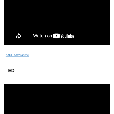
KADOKAWAanime
ED