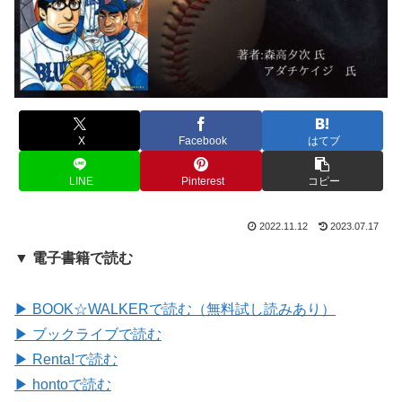
X
Facebook
はてブ
LINE
Pinterest
コピー
2022.11.12
2023.07.17
▼ 電子書籍で読む
▶ BOOK☆WALKERで読む（無料試し読みあり）
▶ ブックライブで読む
▶ Renta!で読む
▶ hontoで読む