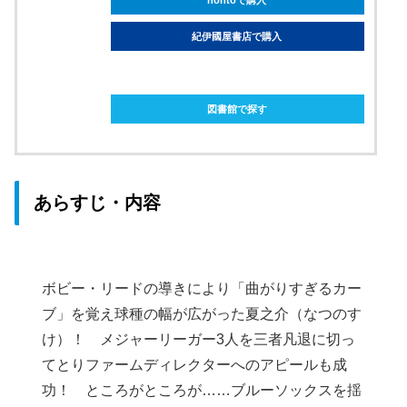
紀伊國屋書店で購入
ebookjapanで購入
図書館で探す
あらすじ・内容
ボビー・リードの導きにより「曲がりすぎるカー
ブ」を覚え球種の幅が広がった夏之介（なつのす
け）！ メジャーリーガー3人を三者凡退に切っ
てとりファームディレクターへのアピールも成
功！ ところがところが……ブルーソックスを揺