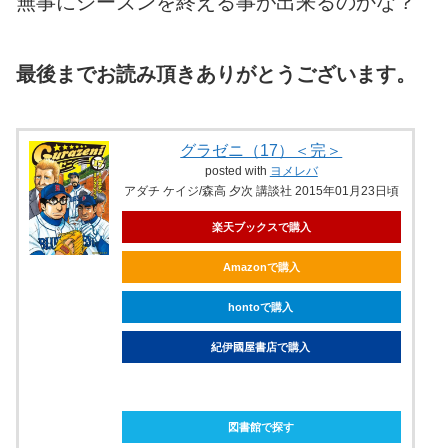
無事にシーズンを終える事が出来るのかな？
最後までお読み頂きありがとうございます。
グラゼニ（17）＜完＞
posted with
ヨメレバ
アダチ ケイジ/森高 夕次 講談社 2015年01月23日頃
楽天ブックスで購入
Amazonで購入
hontoで購入
紀伊國屋書店で購入
ebookjapanで購入
図書館で探す