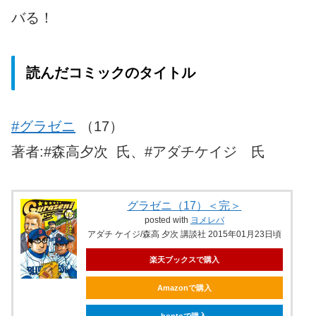
バる！
読んだコミックのタイトル
#グラゼニ
（17）
著者:#森高夕次 氏、#アダチケイジ 氏
グラゼニ（17）＜完＞
posted with
ヨメレバ
アダチ ケイジ/森高 夕次 講談社 2015年01月23日頃
楽天ブックスで購入
Amazonで購入
hontoで購入