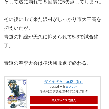
そして遂に崩れて５回裏に5失点してしまう。
その後に出て来た沢村がしっかり市大三高を
抑えいたが。
青道の打線が天久に抑えられて5-3で試合終
了。
青道の春季大会は準決勝敗退で終わる。
ダイヤのA act2（5）
posted with
ヨメレバ
寺嶋 裕二 講談社 2016年10月17日頃
楽天ブックスで購入