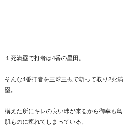
１死満塁で打者は4番の星田。
そんな4番打者を三球三振で斬って取り2死満
塁。
構えた所にキレの良い球が来るから御幸も鳥
肌ものに痺れてしまっている。