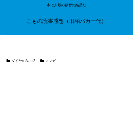
本は人類の叡智の結晶だ
こもの読書感想（旧柏バカ一代）
ダイヤのA act2
マンガ