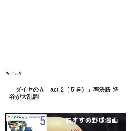
マンガ
「ダイヤのＡ act 2（５巻）」準決勝 降
谷が大乱調
ダイヤのA act2