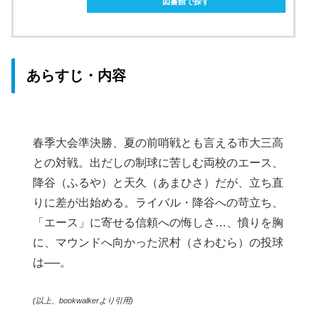
図書館で探す
あらすじ・内容
春季大会準決勝、夏の前哨戦とも言える市大三高
との対戦。出だしの制球に苦しむ両校のエース、
降谷（ふるや）と天久（あまひさ）だが、立ち直
りに差が出始める。ライバル・降谷への苛立ち、
「エース」に寄せる信頼への悔しさ…、憤りを胸
に、マウンドへ向かった沢村（さわむら）の投球
は──。
(以上、bookwalkerより引用)