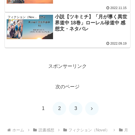
2022.11.15
小説【ツキミチ】「月が導く異世
フィクション（Novel）
界道中 18巻」ローレル珍道中 感
想文・ネタバレ
2022.09.19
スポンサーリンク
次のページ
次
1
2
3
へ
ホーム
読書感想
フィクション（Novel）
月