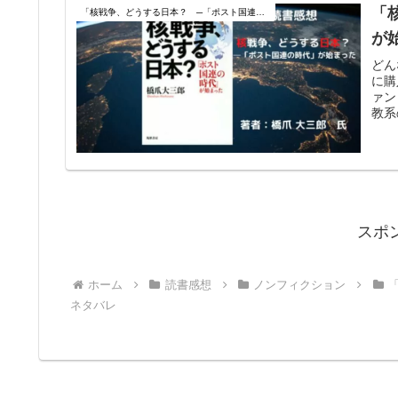
「
「核戦争、どうする日本？ ─「ポスト国連の時代」が始まった」感想・ネタバレ
が
どん
に購
ァン
教系
スポ
ホーム
読書感想
ノンフィクション
ネタバレ