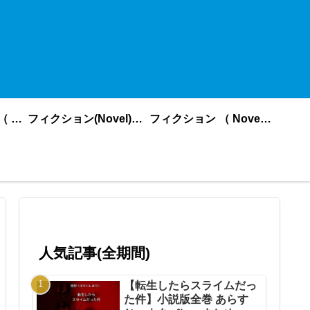
ノンフィクション （ nonfiction ） あいうえお順
フィクション(Novel)更新順
フィクション （ Novel ） あいうえお順
人気記事(全期間)
【転生したらスライムだっ
た件】小説版全巻 あらす