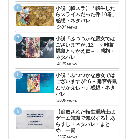
小説【転スラ】「転生した
らスライムだった件 10巻」
感想・ネタバレ
5404 views
小説「ふつつかな悪女では
ございますが: 12 ～雛宮
蝶鼠とりかえ伝～」感想・
ネタバレ
4026 views
小説「ふつつかな悪女では
ございますが: 6 ～雛宮蝶鼠
とりかえ伝～」感想・ネタ
バレ
3806 views
【追放された転生重騎士は
ゲーム知識で無双する】あ
らすじ・ネタバレ・まと
め 一覧
3267 views