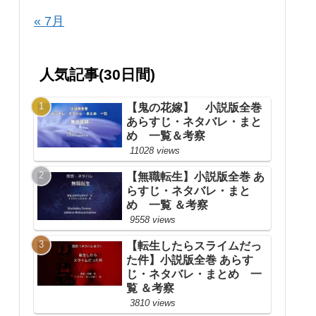
« 7月
人気記事(30日間)
【鬼の花嫁】 小説版全巻
あらすじ・ネタバレ・まと
め 一覧＆考察
11028 views
【無職転生】小説版全巻 あ
らすじ・ネタバレ・まと
め 一覧 ＆考察
9558 views
【転生したらスライムだっ
た件】小説版全巻 あらす
じ・ネタバレ・まとめ 一
覧 ＆考察
3810 views