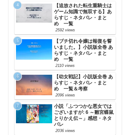
【追放された転生重騎士は
ゲーム知識で無双する】あ
らすじ・ネタバレ・まと
め 一覧
2592 views
【ブチ切れ令嬢は報復を誓
いました。】小説版全巻 あ
らすじ・ネタバレ・まと
め 一覧
2110 views
【幼女戦記】小説版全巻 あ
らすじ・ネタバレ・まと
め 一覧＆考察
2096 views
小説「ふつつかな悪女では
ございますが: 6 ～雛宮蝶鼠
とりかえ伝～」感想・ネタ
バレ
2036 views