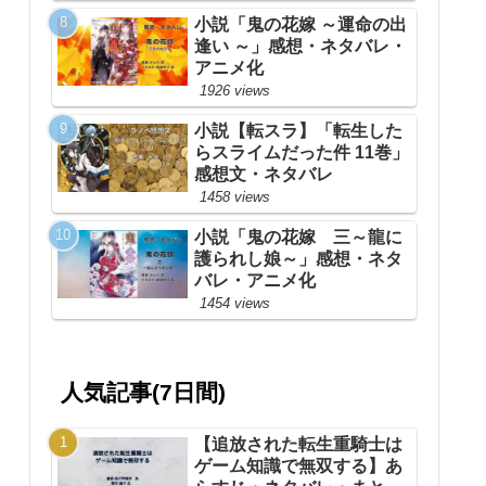
小説「鬼の花嫁 ～運命の出
逢い ～」感想・ネタバレ・
アニメ化
1926 views
小説【転スラ】「転生した
らスライムだった件 11巻」
感想文・ネタバレ
1458 views
小説「鬼の花嫁 三～龍に
護られし娘～」感想・ネタ
バレ・アニメ化
1454 views
人気記事(7日間)
【追放された転生重騎士は
ゲーム知識で無双する】あ