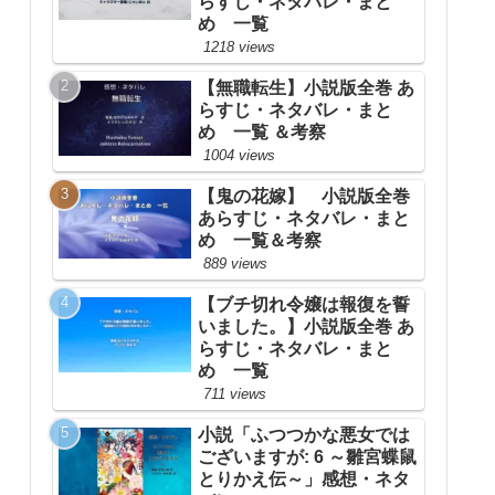
らすじ・ネタバレ・まと
め 一覧
1218 views
【無職転生】小説版全巻 あ
らすじ・ネタバレ・まと
め 一覧 ＆考察
1004 views
【鬼の花嫁】 小説版全巻
あらすじ・ネタバレ・まと
め 一覧＆考察
889 views
【ブチ切れ令嬢は報復を誓
いました。】小説版全巻 あ
らすじ・ネタバレ・まと
め 一覧
711 views
小説「ふつつかな悪女では
ございますが: 6 ～雛宮蝶鼠
とりかえ伝～」感想・ネタ