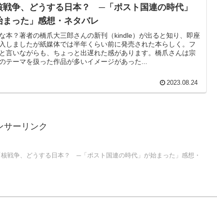
核戦争、どうする日本？ ─「ポスト国連の時代」
始まった」感想・ネタバレ
な本？著者の橋爪大三郎さんの新刊（kindle）が出ると知り、即座
入しましたが紙媒体では半年くらい前に発売された本らしく。フ
と言いながらも、ちょっと出遅れた感があります。橋爪さんは宗
のテーマを扱った作品が多いイメージがあった...
2023.08.24
ンサーリンク
「核戦争、どうする日本？ ─「ポスト国連の時代」が始まった」感想・