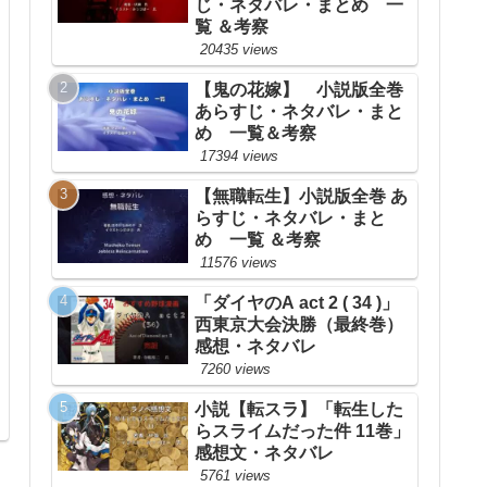
じ・ネタバレ・まとめ 一
覧 ＆考察
20435 views
【鬼の花嫁】 小説版全巻
あらすじ・ネタバレ・まと
め 一覧＆考察
17394 views
【無職転生】小説版全巻 あ
らすじ・ネタバレ・まと
め 一覧 ＆考察
11576 views
「ダイヤのA act 2 ( 34 )」
西東京大会決勝（最終巻）
感想・ネタバレ
7260 views
小説【転スラ】「転生した
らスライムだった件 11巻」
感想文・ネタバレ
5761 views