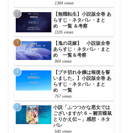
1384 views
【無職転生】小説版全巻 あ
らすじ・ネタバレ・まと
め 一覧 ＆考察
1105 views
【鬼の花嫁】 小説版全巻
あらすじ・ネタバレ・まと
め 一覧＆考察
969 views
【ブチ切れ令嬢は報復を誓
いました。】小説版全巻 あ
らすじ・ネタバレ・まと
め 一覧
757 views
小説「ふつつかな悪女では
ございますが: 6 ～雛宮蝶鼠
とりかえ伝～」感想・ネタ
バレ
540 views