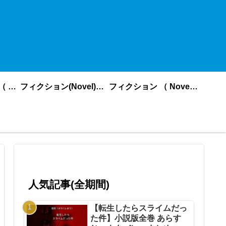
ノンフィクション （ nonfiction ） あいうえお順
フィクション(Novel)更新順
フィクション （ Novel ） あいうえお順
人気記事(全期間)
【転生したらスライムだっ
た件】小説版全巻 あらす