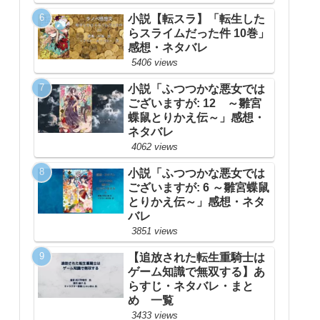
小説【転スラ】「転生した
らスライムだった件 10巻」
感想・ネタバレ
5406 views
小説「ふつつかな悪女では
ございますが: 12 ～雛宮
蝶鼠とりかえ伝～」感想・
ネタバレ
4062 views
小説「ふつつかな悪女では
ございますが: 6 ～雛宮蝶鼠
とりかえ伝～」感想・ネタ
バレ
3851 views
【追放された転生重騎士は
ゲーム知識で無双する】あ
らすじ・ネタバレ・まと
め 一覧
3433 views