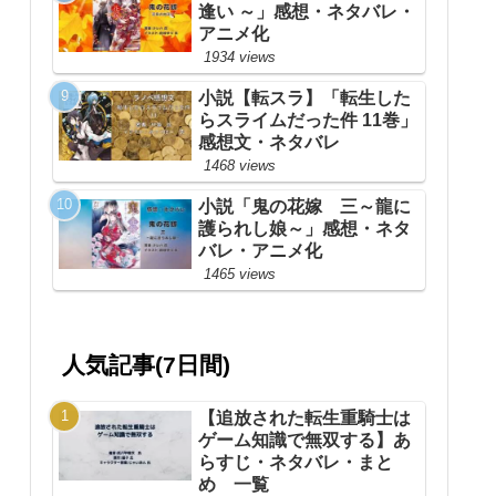
逢い ～」感想・ネタバレ・
アニメ化
1934 views
小説【転スラ】「転生した
らスライムだった件 11巻」
感想文・ネタバレ
1468 views
小説「鬼の花嫁 三～龍に
護られし娘～」感想・ネタ
バレ・アニメ化
1465 views
人気記事(7日間)
【追放された転生重騎士は
ゲーム知識で無双する】あ
らすじ・ネタバレ・まと
め 一覧