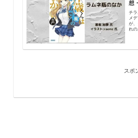
想
チラ
メデ
が、
れの
スポ