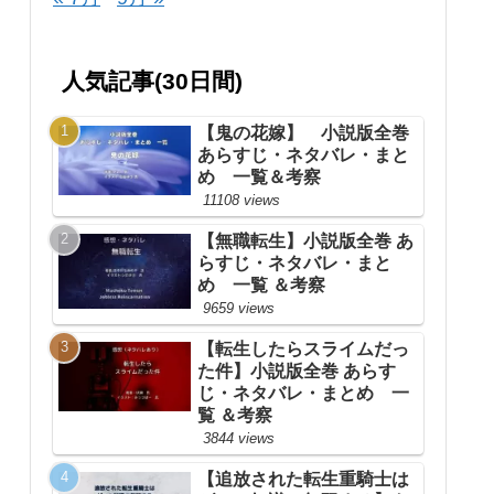
人気記事(30日間)
【鬼の花嫁】 小説版全巻
あらすじ・ネタバレ・まと
め 一覧＆考察
11108 views
【無職転生】小説版全巻 あ
らすじ・ネタバレ・まと
め 一覧 ＆考察
9659 views
【転生したらスライムだっ
た件】小説版全巻 あらす
じ・ネタバレ・まとめ 一
覧 ＆考察
3844 views
【追放された転生重騎士は