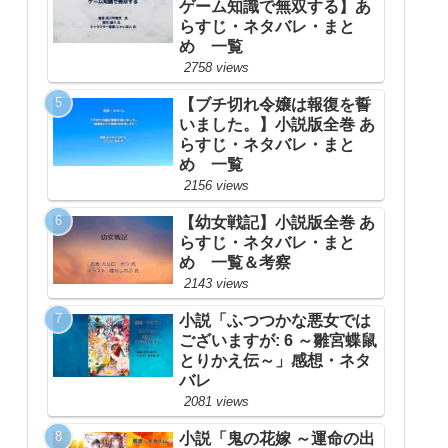
ゲーム知識で無双する】あ
らすじ・ネタバレ・まと
め 一覧
2758 views
【ブチ切れ令嬢は報復を誓
いました。】小説版全巻 あ
らすじ・ネタバレ・まと
め 一覧
2156 views
【幼女戦記】小説版全巻 あ
らすじ・ネタバレ・まと
め 一覧＆考察
2143 views
小説「ふつつかな悪女では
ございますが: 6 ～雛宮蝶鼠
とりかえ伝～」感想・ネタ
バレ
2081 views
小説「鬼の花嫁 ～運命の出