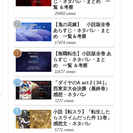
じ・ネタバレ・まとめ 一
覧 ＆考察
20469 views
【鬼の花嫁】 小説版全巻
あらすじ・ネタバレ・まと
め 一覧＆考察
17474 views
【無職転生】小説版全巻 あ
らすじ・ネタバレ・まと
め 一覧 ＆考察
11677 views
「ダイヤのA act 2 ( 34 )」
西東京大会決勝（最終巻）
感想・ネタバレ
7277 views
小説【転スラ】「転生した
らスライムだった件 11巻」
感想文・ネタバレ
5771 views