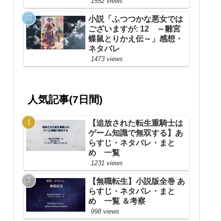
1552 views
小説「ふつつかな悪女では
ございますが: 12 ～雛宮
蝶鼠とりかえ伝～」感想・
ネタバレ
1473 views
人気記事(7日間)
【追放された転生重騎士は
ゲーム知識で無双する】あ
らすじ・ネタバレ・まと
め 一覧
1231 views
【無職転生】小説版全巻 あ
らすじ・ネタバレ・まと
め 一覧 ＆考察
998 views