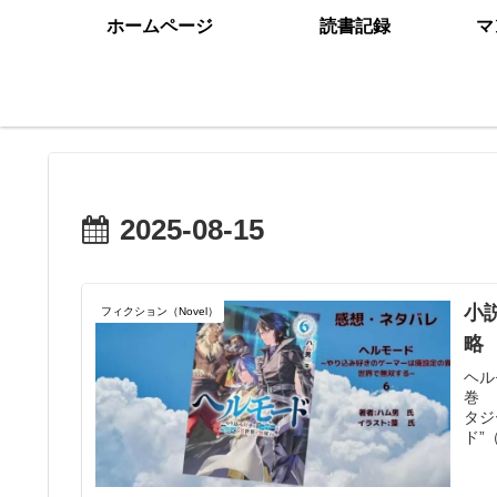
ホームページ
読書記録
マ
2025-08-15
小
フィクション（Novel）
略
ヘル
巻 
タジ
ド”