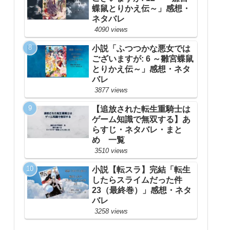
蝶鼠とりかえ伝～」感想・
ネタバレ
4090 views
小説「ふつつかな悪女では
ございますが: 6 ～雛宮蝶鼠
とりかえ伝～」感想・ネタ
バレ
3877 views
【追放された転生重騎士は
ゲーム知識で無双する】あ
らすじ・ネタバレ・まと
め 一覧
3510 views
小説【転スラ】完結「転生
したらスライムだった件
23（最終巻）」感想・ネタ
バレ
3258 views