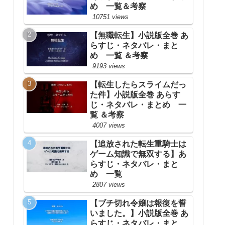
め 一覧＆考察
10751 views
【無職転生】小説版全巻 あ
らすじ・ネタバレ・まと
め 一覧 ＆考察
9193 views
【転生したらスライムだっ
た件】小説版全巻 あらす
じ・ネタバレ・まとめ 一
覧 ＆考察
4007 views
【追放された転生重騎士は
ゲーム知識で無双する】あ
らすじ・ネタバレ・まと
め 一覧
2807 views
【ブチ切れ令嬢は報復を誓
いました。】小説版全巻 あ
らすじ・ネタバレ・まと