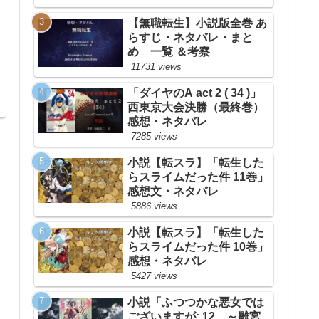
【無職転生】小説版全巻 あ
らすじ・ネタバレ・まと
め 一覧 ＆考察
11731 views
「ダイヤのA act 2 ( 34 )」
西東京大会決勝（最終巻）
感想・ネタバレ
7285 views
小説【転スラ】「転生した
らスライムだった件 11巻」
感想文・ネタバレ
5886 views
小説【転スラ】「転生した
らスライムだった件 10巻」
感想・ネタバレ
5427 views
小説「ふつつかな悪女では
ございますが: 12 ～雛宮