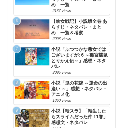
め 一覧
2137 views
【幼女戦記】小説版全巻 あ
らすじ・ネタバレ・まと
め 一覧＆考察
2098 views
小説「ふつつかな悪女では
ございますが: 6 ～雛宮蝶鼠
とりかえ伝～」感想・ネタ
バレ
2095 views
小説「鬼の花嫁 ～運命の出
逢い ～」感想・ネタバレ・
アニメ化
1860 views
小説【転スラ】「転生した
らスライムだった件 11巻」
感想文・ネタバレ