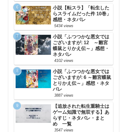
小説【転スラ】「転生した
らスライムだった件 10巻」
感想・ネタバレ
5434 views
小説「ふつつかな悪女では
ございますが: 12 ～雛宮
蝶鼠とりかえ伝～」感想・
ネタバレ
4102 views
小説「ふつつかな悪女では
ございますが: 6 ～雛宮蝶鼠
とりかえ伝～」感想・ネタ
バレ
3887 views
【追放された転生重騎士は
ゲーム知識で無双する】あ
らすじ・ネタバレ・まと
め 一覧
3547 views