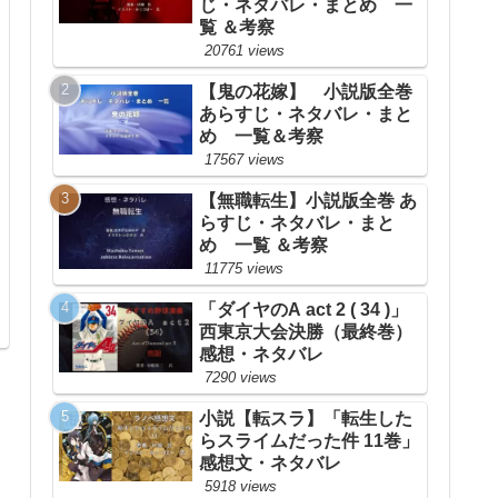
じ・ネタバレ・まとめ 一
覧 ＆考察
20761 views
【鬼の花嫁】 小説版全巻
あらすじ・ネタバレ・まと
め 一覧＆考察
17567 views
【無職転生】小説版全巻 あ
らすじ・ネタバレ・まと
め 一覧 ＆考察
11775 views
「ダイヤのA act 2 ( 34 )」
西東京大会決勝（最終巻）
感想・ネタバレ
7290 views
小説【転スラ】「転生した
らスライムだった件 11巻」
感想文・ネタバレ
5918 views