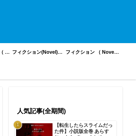
ノンフィクション （ nonfiction ） あいうえお順
フィクション(Novel)更新順
フィクション （ Novel ） あいうえお順
人気記事(全期間)
【転生したらスライムだっ
た件】小説版全巻 あらす