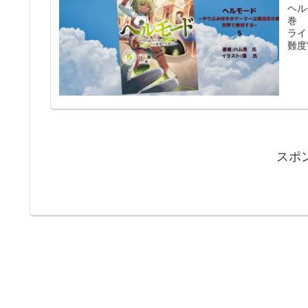
ヘル
巻 
ライ
難度
スポ