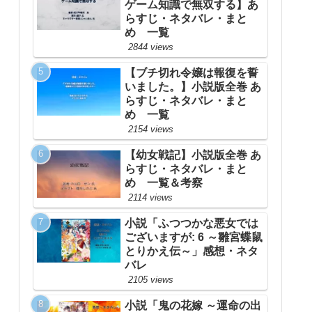
ゲーム知識で無双する】あ
らすじ・ネタバレ・まと
め 一覧
2844 views
【ブチ切れ令嬢は報復を誓
いました。】小説版全巻 あ
らすじ・ネタバレ・まと
め 一覧
2154 views
【幼女戦記】小説版全巻 あ
らすじ・ネタバレ・まと
め 一覧＆考察
2114 views
小説「ふつつかな悪女では
ございますが: 6 ～雛宮蝶鼠
とりかえ伝～」感想・ネタ
バレ
2105 views
小説「鬼の花嫁 ～運命の出