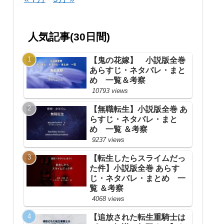
人気記事(30日間)
【鬼の花嫁】 小説版全巻
あらすじ・ネタバレ・まと
め 一覧＆考察
10793 views
【無職転生】小説版全巻 あ
らすじ・ネタバレ・まと
め 一覧 ＆考察
9237 views
【転生したらスライムだっ
た件】小説版全巻 あらす
じ・ネタバレ・まとめ 一
覧 ＆考察
4068 views
【追放された転生重騎士は