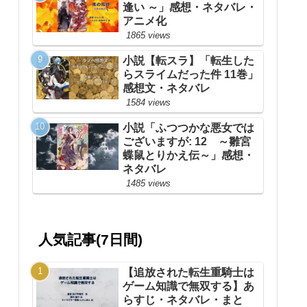
逢い ～」感想・ネタバレ・
アニメ化
1865 views
小説【転スラ】「転生した
らスライムだった件 11巻」
感想文・ネタバレ
1584 views
小説「ふつつかな悪女では
ございますが: 12 ～雛宮
蝶鼠とりかえ伝～」感想・
ネタバレ
1485 views
人気記事(7日間)
【追放された転生重騎士は
ゲーム知識で無双する】あ
らすじ・ネタバレ・まと