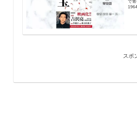
で青
19
スポ