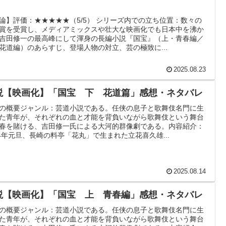
】
論】評価：★★★★★（5/5） シリーズ内での立ち位置：数々の
賞を受賞し、メディアミックスや壮大な映画化でも日本中を沸か
吉田修一の最高峰にして渾身の長編小説『国宝』（上・青春編／
花道編）のあらすじ、登場人物の対立、芸の極致に...
2025.08.23
説【映画化】「国宝 下 花道篇」感想・ネタバレ
の概要ジャンル：芸道小説である。任侠の息子と歌舞伎名門に生
た青年が、それぞれの血と才能を背負いながら歌舞伎という舞台
春を賭ける、吉田修一氏による大河的群像劇である。内容紹介：
64年元旦、長崎の料亭「花丸」で生まれた立花喜久雄...
2025.08.14
説【映画化】「国宝 上 青春編」感想・ネタバレ
の概要ジャンル：芸道小説である。任侠の息子と歌舞伎名門に生
た青年が、それぞれの血と才能を背負いながら歌舞伎という舞台