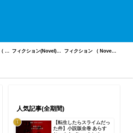
ノンフィクション （ nonfiction ） あいうえお順
フィクション(Novel)更新順
フィクション （ Novel ） あいうえお順
人気記事(全期間)
【転生したらスライムだっ
た件】小説版全巻 あらす