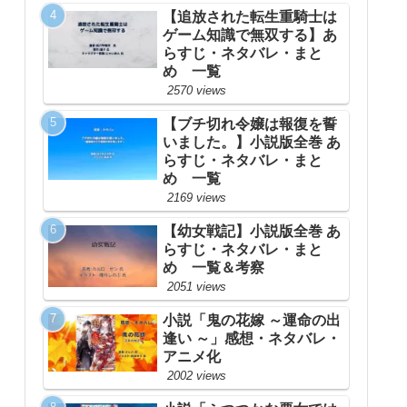
【追放された転生重騎士は
ゲーム知識で無双する】あ
らすじ・ネタバレ・まと
め 一覧
2570 views
【ブチ切れ令嬢は報復を誓
いました。】小説版全巻 あ
らすじ・ネタバレ・まと
め 一覧
2169 views
【幼女戦記】小説版全巻 あ
らすじ・ネタバレ・まと
め 一覧＆考察
2051 views
小説「鬼の花嫁 ～運命の出
逢い ～」感想・ネタバレ・
アニメ化
2002 views