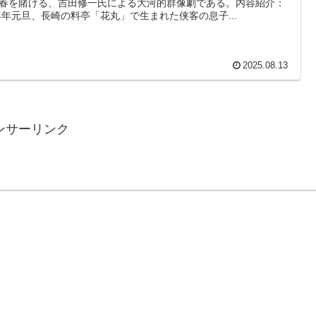
春を賭ける、吉田修一氏による大河的群像劇である。内容紹介：
64年元旦、長崎の料亭「花丸」で生まれた侠客の息子...
2025.08.13
ンサーリンク