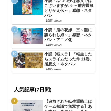
小説「ふつつかな悪女では
ございますが: 6 ～雛宮蝶鼠
とりかえ伝～」感想・ネタ
バレ
1983 views
小説「鬼の花嫁 三～龍に
護られし娘～」感想・ネタ
バレ・アニメ化
1488 views
小説【転スラ】「転生した
らスライムだった件 11巻」
感想文・ネタバレ
1485 views
人気記事(7日間)
【追放された転生重騎士は
ゲーム知識で無双する】あ