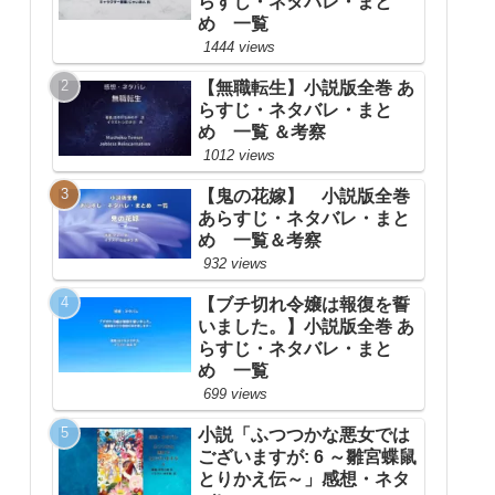
らすじ・ネタバレ・まと
め 一覧
1444 views
【無職転生】小説版全巻 あ
らすじ・ネタバレ・まと
め 一覧 ＆考察
1012 views
【鬼の花嫁】 小説版全巻
あらすじ・ネタバレ・まと
め 一覧＆考察
932 views
【ブチ切れ令嬢は報復を誓
いました。】小説版全巻 あ
らすじ・ネタバレ・まと
め 一覧
699 views
小説「ふつつかな悪女では
ございますが: 6 ～雛宮蝶鼠
とりかえ伝～」感想・ネタ