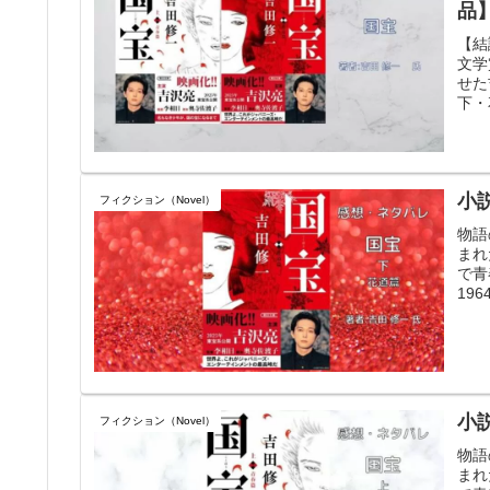
品
【結
文学
せた
下・
小
フィクション（Novel）
物語
まれ
で青
19
小
フィクション（Novel）
物語
まれ