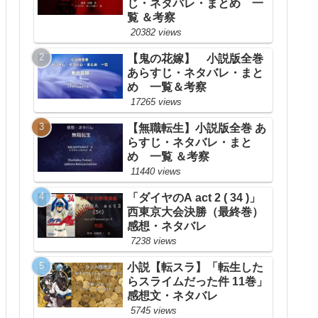
じ・ネタバレ・まとめ 一
覧 ＆考察
20382 views
【鬼の花嫁】 小説版全巻
あらすじ・ネタバレ・まと
め 一覧＆考察
17265 views
【無職転生】小説版全巻 あ
らすじ・ネタバレ・まと
め 一覧 ＆考察
11440 views
「ダイヤのA act 2 ( 34 )」
西東京大会決勝（最終巻）
感想・ネタバレ
7238 views
小説【転スラ】「転生した
らスライムだった件 11巻」
感想文・ネタバレ
5745 views