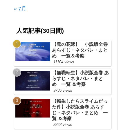
« 7月
人気記事(30日間)
【鬼の花嫁】 小説版全巻
あらすじ・ネタバレ・まと
め 一覧＆考察
11304 views
【無職転生】小説版全巻 あ
らすじ・ネタバレ・まと
め 一覧 ＆考察
9736 views
【転生したらスライムだっ
た件】小説版全巻 あらす
じ・ネタバレ・まとめ 一
覧 ＆考察
3848 views