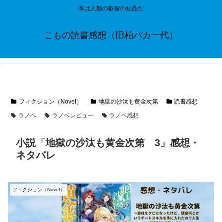
本は人類の叡智の結晶だ
こもの読書感想（旧柏バカ一代）
フィクション（Novel）
地獄の沙汰も黄金次第
読書感想
ラノベ
ラノベレビュー
ラノベ感想
小説「地獄の沙汰も黄金次第 3」感想・
ネタバレ
フィクション（Novel）