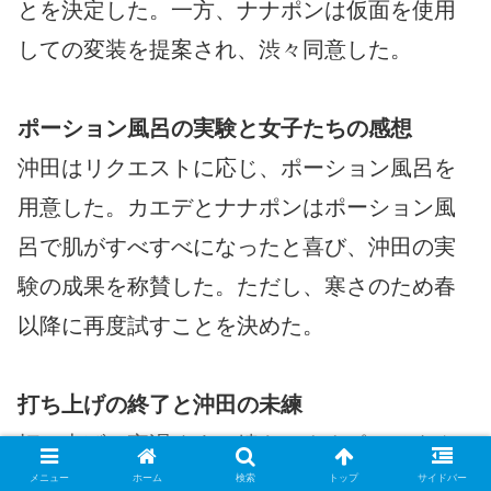
とを決定した。一方、ナナポンは仮面を使用
しての変装を提案され、渋々同意した。
ポーション風呂の実験と女子たちの感想
沖田はリクエストに応じ、ポーション風呂を
用意した。カエデとナナポンはポーション風
呂で肌がすべすべになったと喜び、沖田の実
験の成果を称賛した。ただし、寒さのため春
以降に再度試すことを決めた。
打ち上げの終了と沖田の未練
打ち上げは夜遅くまで続き、ナナポンはタク
シーで帰宅した。沖田とカエデも翌日に備え
メニュー
ホーム
検索
トップ
サイドバー