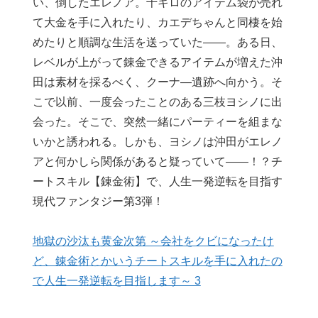
い、倒したエレノア。千キロのアイテム袋が売れ
て大金を手に入れたり、カエデちゃんと同棲を始
めたりと順調な生活を送っていた――。ある日、
レベルが上がって錬金できるアイテムが増えた沖
田は素材を採るべく、クーナ―遺跡へ向かう。そ
こで以前、一度会ったことのある三枝ヨシノに出
会った。そこで、突然一緒にパーティーを組まな
いかと誘われる。しかも、ヨシノは沖田がエレノ
アと何かしら関係があると疑っていて――！？チ
ートスキル【錬金術】で、人生一発逆転を目指す
現代ファンタジー第3弾！
地獄の沙汰も黄金次第 ～会社をクビになったけ
ど、錬金術とかいうチートスキルを手に入れたの
で人生一発逆転を目指します～ 3