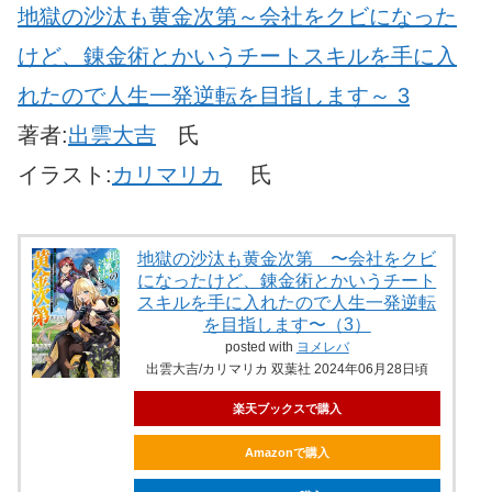
地獄の沙汰も黄金次第
～会社をクビになった
けど、錬金術とかいうチートスキルを手に入
れたので人生一発逆転を目指します～ 3
著者:
出雲大吉
氏
イラスト:
カリマリカ
氏
地獄の沙汰も黄金次第 〜会社をクビ
になったけど、錬金術とかいうチート
スキルを手に入れたので人生一発逆転
を目指します〜（3）
posted with
ヨメレバ
出雲大吉/カリマリカ 双葉社 2024年06月28日頃
楽天ブックスで購入
Amazonで購入