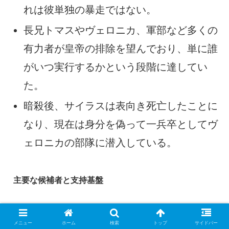
れは彼単独の暴走ではない。
長兄トマスやヴェロニカ、軍部など多くの
有力者が皇帝の排除を望んでおり、単に誰
がいつ実行するかという段階に達してい
た。
暗殺後、サイラスは表向き死亡したことに
なり、現在は身分を偽って一兵卒としてヴ
ェロニカの部隊に潜入している。
主要な候補者と支持基盤
皇帝の死後、次期皇帝の有力候補として以下
メニュー
ホーム
検索
トップ
サイドバー