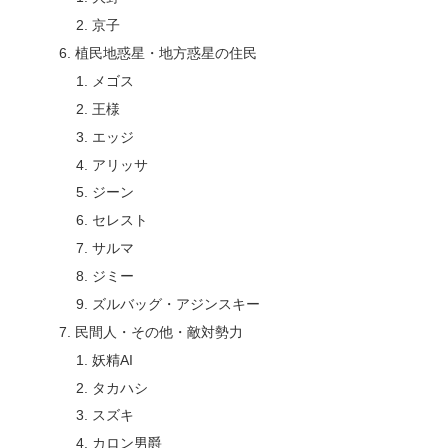
京子
植民地惑星・地方惑星の住民
メゴス
王様
エッジ
アリッサ
ジーン
セレスト
サルマ
ジミー
ズルバッグ・アジンスキー
民間人・その他・敵対勢力
妖精AI
タカハシ
スズキ
カロン男爵