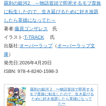
羅刹の銀河
2 ～物語冒頭で即死するモブ貴族
に転生したので、生き延びるために好き放題
したら英雄になってた～
著者:
藤原ゴンザレス
氏
イラスト:
T-TRACK
氏
出版社:
オーバーラップ
（
オーバーラップ文
庫
）
発売日:2026年4月20日
ISBN: 978-4-8240-1598-3
羅刹の銀河 2 〜物語冒頭で即死する
モブ貴族に転生したので、生き延びる
ために好き放題したら英雄になって
た〜