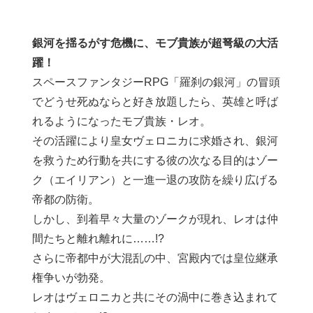
銀河を揺るがす危機に、モブ貴族が超弩級の大活
躍！
スペースファンタジーRPG「羅刹の銀河」の冒頭
でどうせ死ぬならと好き放題したら、英雄と呼ば
れるようになったモブ貴族・レオ。
その活躍により皇女ヴェロニカに求婚され、銀河
を救うため行動を共にする彼の次なる目的はゾー
ク（エイリアン）と一進一退の攻防を繰り広げる
帝都の防衛。
しかし、到着早々大量のゾークが現れ、レオは仲
間たちと離れ離れに……!?
さらに帝都中が大混乱の中、宮殿内では皇位継承
権争いが勃発。
レオはヴェロニカと共にその渦中に巻き込まれて