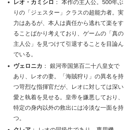
レオ・カミシロ
： 本作の主人公。500年ぶ
りの「ジェスター」クラスの超能力者。実
力はあるが、本人は責任から逃れて楽をす
ることばかり考えており、ゲームの「真の
主人公」を見つけて引退することを目論ん
でいる。
ヴェロニカ
： 銀河帝国第百二十八皇女で
あり、レオの妻。「海賊狩り」の異名を持
つ苛烈な指揮官だが、レオに対しては深い
愛と執着を見せる。皇帝を嫌悪しており、
特定の身内以外の救出には冷淡な一面を持
つ。
クレア
： レオの同級生であり、専用機