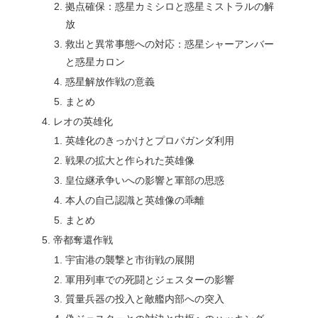
拠点確保：惑星カミシロと惑星ミストラルの解
放
救出と異常事態への対応：惑星シャーアンバー
と惑星カロン
惑星解放作戦の意義
まとめ
レオの英雄化
英雄化のきっかけとプロパガンダ利用
戦果の拡大と作られた英雄像
皇位継承争いへの影響と軍部の思惑
本人の自己認識と英雄像の乖離
まとめ
帝都奪還作戦
宇宙港の襲撃と市街戦の展開
軍用列車での死闘とジェスターの影響
質量兵器の投入と敵艦内部への突入