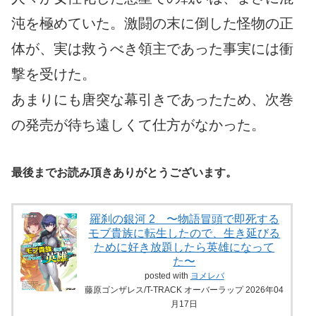
沌を極めていた。激闘の末に倒した怪物の正
体が、実は救うべき領主であった事実には衝
撃を受けた。
あまりにも唐突な幕引きであったため、次巻
の発売が待ち遠しくて仕方がなかった。
最後までお読み頂きありがとうございます。
羅刹の銀河 2 〜物語冒頭で即死する
モブ貴族に転生したので、生き延びる
ために好き放題したら英雄になって
た〜
posted with
ヨメレバ
藤原ゴンザレス/T-TRACK オーバーラップ 2026年04
月17日