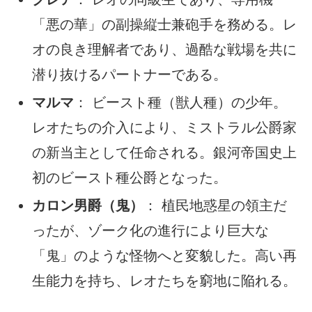
「悪の華」の副操縦士兼砲手を務める。レ
オの良き理解者であり、過酷な戦場を共に
潜り抜けるパートナーである。
マルマ
： ビースト種（獣人種）の少年。
レオたちの介入により、ミストラル公爵家
の新当主として任命される。銀河帝国史上
初のビースト種公爵となった。
カロン男爵（鬼）
： 植民地惑星の領主だ
ったが、ゾーク化の進行により巨大な
「鬼」のような怪物へと変貌した。高い再
生能力を持ち、レオたちを窮地に陥れる。