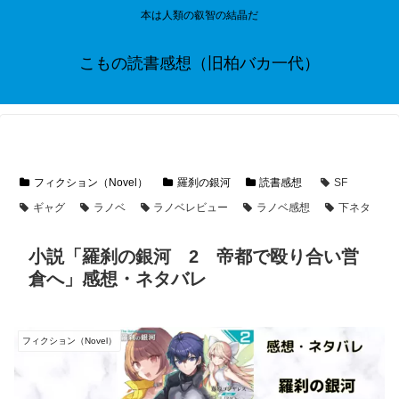
本は人類の叡智の結晶だ
こもの読書感想（旧柏バカ一代）
フィクション（Novel）
羅刹の銀河
読書感想
SF
ギャグ
ラノベ
ラノベレビュー
ラノベ感想
下ネタ
小説「羅刹の銀河 2 帝都で殴り合い営
倉へ」感想・ネタバレ
フィクション（Novel）